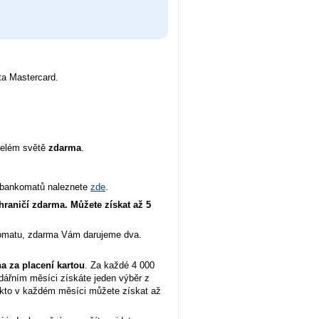
rta Mastercard.
celém světě
zdarma
.
 bankomatů naleznete
zde
.
hraničí zdarma. Můžete získat až 5
komatu, zdarma Vám darujeme dva.
a za placení kartou
. Za každé 4 000
ářním měsíci získáte jeden výběr z
akto v každém měsíci můžete získat až