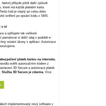
aktor) přibyde ještě další způsob
o, které má každá platební karta.
 Tento kód je stejný po celou dobu
 druhé ověření po opsání kódu z SMS.
 v ní
kace a splňujete tak veškeré
 pamatovat si další údaj v podobě e-
hny ostatní úkony v aplikaci. Autorizace
poručujeme.
abezpečení plateb kartou na internetu.
pravidla ověřit autorizačním kódem z
Nastavení 3D Secure a autorizace plateb
u.
Služba 3D Secure je zdarma.
Více
o
nálech implementovaný nový software v