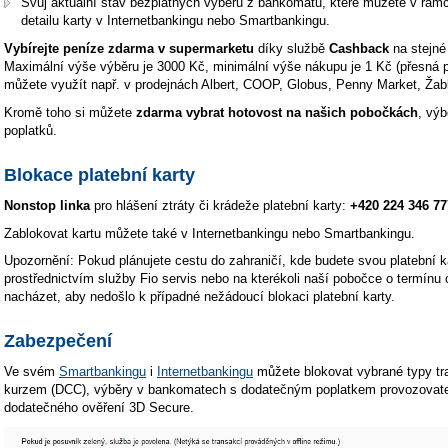
Svůj aktuální stav bezplatných výběrů z bankomatů, které můžete v rámc
detailu karty v Internetbankingu nebo Smartbankingu.
Vybírejte peníze zdarma v supermarketu
díky službě
Cashback
na stejné 
Maximální výše výběru je 3000 Kč, minimální výše nákupu je 1 Kč (přesná p
můžete využít např. v prodejnách Albert, COOP, Globus, Penny Market, Žab
Kromě toho si můžete
zdarma vybrat hotovost na našich pobočkách
, výb
poplatků.
Blokace platební karty
Nonstop linka
pro hlášení ztráty či krádeže platební karty:
+420 224 346 77
Zablokovat kartu můžete také v Internetbankingu nebo Smartbankingu.
Upozornění: Pokud plánujete cestu do zahraničí, kde budete svou platební ka
prostřednictvím služby Fio servis nebo na kterékoli naší pobočce o termínu 
nacházet, aby nedošlo k případné nežádoucí blokaci platební karty.
Zabezpečení
Ve svém
Smartbankingu
i
Internetbankingu
můžete blokovat vybrané typy tr
kurzem (DCC), výběry v bankomatech s dodatečným poplatkem provozovatel
dodatečného ověření 3D Secure.