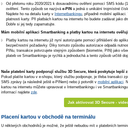
Od přelomu roku 2020/2021 k dosavadnímu ověření pomocí SMS kódu (1. f
ověření. Tento způsob se nazývá
e-PIN
a jedná o unikátní trojmístné čísl
Najdete ho na detailu karty v
Internetbankingu
, případně mobilní aplikaci.
platnosti karty. Při platbách kartou na internetu ho budete zadávat jako
Dobře si jej tedy zapamatujte.
Mám mobilní aplikaci Smartbanking a platby kartou na internetu ověřuji
Platby kartou na internetu již nyní autorizujete pomocí přihlášení do apli
bezpečnostní požadavky. Díky tomuto způsobu autorizace odpadá nutnost
PINu, transakce potvrzujete stejným způsobem (biometrie, PIN) jako všec
plateb ve Smartbankingu je rychlá a jednoduchá a tento způsob určitě do
Naše platební karty podporují službu 3D Secure, která poskytuje lepší z
Pokud platíte kartou v e-shopu, který službu podporuje, je třeba transakci z
SMS zprávy (a následně ještě e-PINem) nebo ji potvrdit v
mobilní aplikaci
. 
kartou na internetu můžete upravovat v Internetbankingu i ve Smartbanking
informací najdete
zde
.
Jak aktivovat 3D Secure - vide
Placení kartou v obchodě na terminálu
U některých obchodníků je možné, že ještě nebudou mít v platebních termi