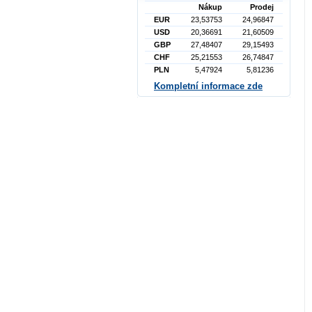
Nákup
Prodej
EUR
23,53753
24,96847
USD
20,36691
21,60509
GBP
27,48407
29,15493
CHF
25,21553
26,74847
PLN
5,47924
5,81236
Kompletní informace zde