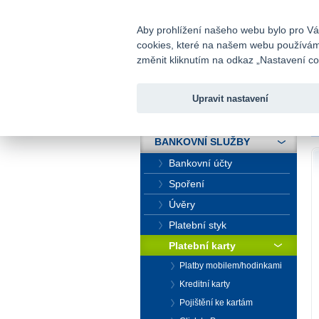
fio@fio.cz
Infomail:
Aby prohlížení našeho webu bylo pro Vás
cookies, které na našem webu používáme.
Fio banka
změnit kliknutím na odkaz „Nastavení coo
Upravit nastavení
ÚVOD
Ú
BANKOVNÍ SLUŽBY
Bankovní účty
Spoření
Úvěry
Platební styk
Platební karty
Platby mobilem/hodinkami
Kreditní karty
Pojištění ke kartám