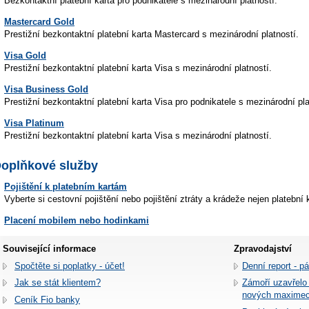
Bezkontaktní platební karta pro podnikatele s mezinárodní platností.
Mastercard Gold
Prestižní bezkontaktní platební karta Mastercard s mezinárodní platností.
Visa Gold
Prestižní bezkontaktní platební karta Visa s mezinárodní platností.
Visa Business Gold
Prestižní bezkontaktní platební karta Visa pro podnikatele s mezinárodní pla
Visa Platinum
Prestižní bezkontaktní platební karta Visa s mezinárodní platností.
oplňkové služby
Pojištění k platebním kartám
Vyberte si cestovní pojištění nebo pojištění ztráty a krádeže nejen platební k
Placení mobilem nebo hodinkami
Související informace
Zpravodajství
Spočtěte si poplatky - účet!
Denní report - p
Jak se stát klientem?
Zámoří uzavřelo
nových maxime
Ceník Fio banky