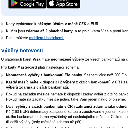
Karty vydáváme k
běžným účtům v měně CZK a EUR
.
K účtu jsou
zdarma až 2 platební karty
, a to první karta Visa a první ka
Platit můžete
mobilem i hodinkami.
Výběry hotovosti
U platebních karet
Visa
máte
neomezené výběry
ze všech bankomatů na 
Pro karty
Mastercard
platí následující schéma:
Neomezené výběry z bankomatů Fio banky.
Seznam více než 200 Fio
Každý měsíc máte k dispozici 2 výběry z cizích bankomatů v ČR i za
výběrů zdarma z cizích bankomatů.
Pokud na začátku měsíce nemáte k dispozici žádný výběr z cizího ban
Pokud máte na začátku měsíce jeden, také Vám jeden navíc připíšeme.
Další
výběry z cizích bankomatů v ČR i zahraničí zdarma
jako odměn
Kč (160 EUR) dohromady zaplacené kartou a zaúčtované v jednom kalend
cizího bankomatu zdarma využitelný od následujícího měsíce. Celkem t
tři další výběry (tedy měsíčně zdarma až pět).