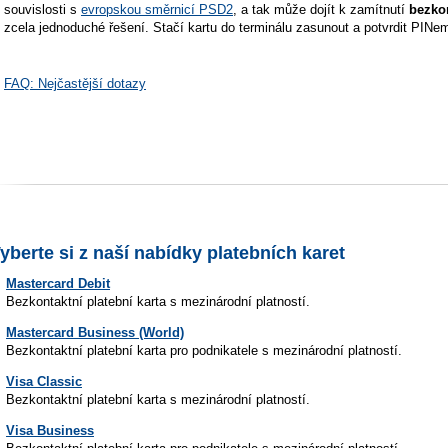
souvislosti s
evropskou směrnicí PSD2
, a tak může dojít k zamítnutí
bezko
zcela jednoduché řešení. Stačí kartu do terminálu zasunout a potvrdit PINe
FAQ: Nejčastější dotazy
yberte si z naší nabídky platebních karet
Mastercard Debit
Bezkontaktní platební karta s mezinárodní platností.
Mastercard Business (World)
Bezkontaktní platební karta pro podnikatele s mezinárodní platností.
Visa Classic
Bezkontaktní platební karta s mezinárodní platností.
Visa Business