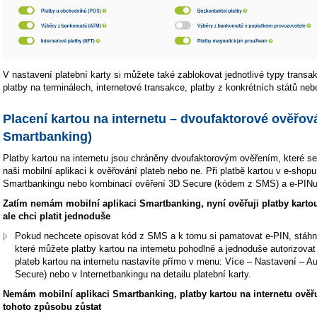
V nastavení platební karty si můžete také zablokovat jednotlivé typy trans
platby na terminálech, internetové transakce, platby z konkrétních států ne
Placení kartou na internetu – dvoufaktorové ověřová
Smartbanking)
Platby kartou na internetu jsou chráněny dvoufaktorovým ověřením, které se 
naši mobilní aplikaci k ověřování plateb nebo ne. Při platbě kartou v e-sho
Smartbankingu nebo kombinací ověření 3D Secure (kódem z SMS) a e-PINu
Zatím nemám mobilní aplikaci Smartbanking, nyní ověřuji platby karto
ale chci platit jednoduše
Pokud nechcete opisovat kód z SMS a k tomu si pamatovat e-PIN, stáhně
které můžete platby kartou na internetu pohodlně a jednoduše autorizovat na
plateb kartou na internetu nastavíte přímo v menu: Více – Nastavení – Au
Secure) nebo v Internetbankingu na detailu platební karty.
Nemám mobilní aplikaci Smartbanking, platby kartou na internetu ověř
tohoto způsobu zůstat