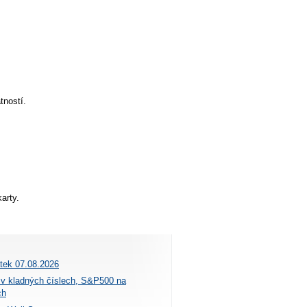
tností.
arty.
átek 07.08.2026
 v kladných číslech, S&P500 na
ch