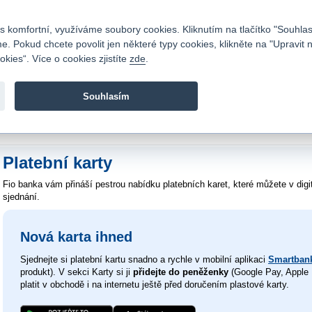
Kontakty
|
Ceník
|
Kariéra
|
Napište nám
|
Časté dotazy
|
Vztahy s investory
|
 komfortní, využíváme soubory cookies. Kliknutím na tlačítko "Souhlas
 Pokud chcete povolit jen některé typy cookies, klikněte na "Upravit 
kies“. Více o cookies zjistíte
zde
.
Fio banka je moderní česká banka. Poskytuje účty bez popla
zprostředkovává investice do cenných papírů.
Souhlasím
vod
>
Bankovní služby
>
Platební karty
Platební karty
Fio banka vám přináší pestrou nabídku platebních karet, které můžete v digi
sjednání.
Nová karta ihned
Sjednejte si platební kartu snadno a rychle v mobilní aplikaci
Smartban
produkt). V sekci Karty si ji
přidejte do peněženky
(Google Pay, Apple 
platit v obchodě i na internetu ještě před doručením plastové karty.