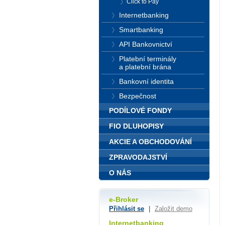
Click to Pay
Internetbanking
Smartbanking
API Bankovnictví
Platební terminály
a platební brána
Bankovní identita
Bezpečnost
PODÍLOVÉ FONDY
FIO DLUHOPISY
AKCIE A OBCHODOVÁNÍ
ZPRAVODAJSTVÍ
O NÁS
e-Broker
Přihlásit se
|
Založit demo
Internetbanking