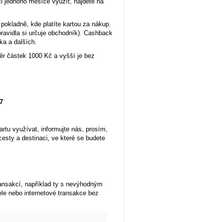
i jednoho měsíce využít, najdete na
pokladně, kde platíte kartou za nákup.
ravidla si určuje obchodník). Cashback
ka a dalších.
ěr částek 1000 Kč a vyšší je bez
7
rtu využívat, informujte nás, prosím,
cesty a destinaci, ve které se budete
ansakcí, například ty s nevýhodným
e nebo internetové transakce bez