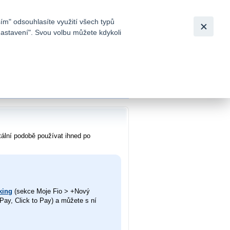
Bezpečnost
Česky
|
English
ím" odsouhlasíte využití všech typů
nastavení". Svou volbu můžete kdykoli
tků a
tální podobě používat ihned po
king
(sekce Moje Fio > +Nový
Pay, Click to Pay) a můžete s ní