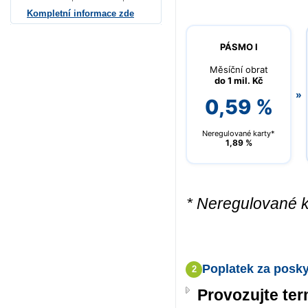
Kompletní informace zde
PÁSMO I
Měsíční obrat
do 1 mil. Kč
»
0,59 %
Neregulované karty*
1,89 %
* Neregulované ka
Poplatek za posky
2
Provozujte ter