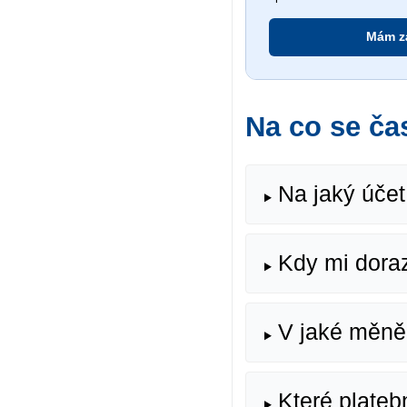
Mám z
Na co se ča
Na jaký účet
Kdy mi doraz
V jaké měně 
Které plateb