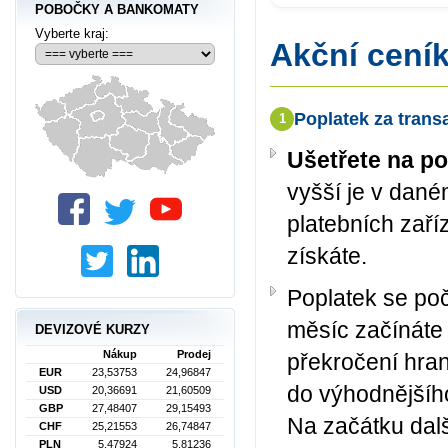
POBOČKY A BANKOMATY
Vyberte kraj:
Akční ceník
Poplatek za trans
1
Ušetřete na po
vyšší je v dané
platebních zaří
získáte.
Poplatek se poč
měsíc začínáte
DEVIZOVÉ KURZY
Nákup
Prodej
překročení hra
EUR
23,53753
24,96847
do výhodnějšíh
USD
20,36691
21,60509
GBP
27,48407
29,15493
Na začátku dalš
CHF
25,21553
26,74847
PLN
5,47924
5,81236