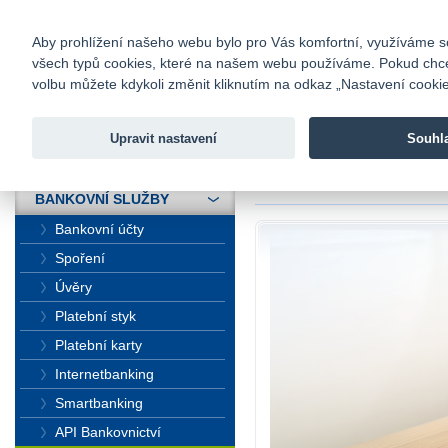
fio@fio.cz
Infomail:
Kontakty
|
Ceník
|
Kariéra
|
Na
Aby prohlížení našeho webu bylo pro Vás komfortní, využíváme sou
všech typů cookies, které na našem webu používáme. Pokud chcete 
Fio banka
volbu můžete kdykoli změnit kliknutím na odkaz „Nastavení cookies
Fio banka j
zprostředko
Upravit nastavení
Souhl
ÚVOD
Úvod
>
Bankovní sl
BANKOVNÍ SLUŽBY
Bankovní účty
Spoření
Úvěry
Platební styk
Platební karty
Internetbanking
Smartbanking
API Bankovnictví