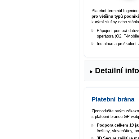
Platební terminál
Ingenic
pro většinu typů podnik
kurýrní služby nebo stánk
Připojení pomocí dato
operátora (O2, T-Mobil
Instalace a proškolení
Detailní in
Platební brána
Zjednodušte svým zákazn
s platební branou GP web
Podpora celkem 19 ja
češtiny, slovenštiny, an
3D Secure
zajišťuje m