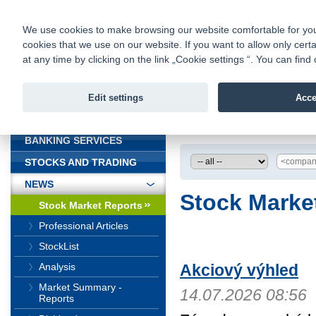
fio@fio.cz
Infomail:
Contacts
|
Pricelist
|
Career
|
We use cookies to make browsing our website comfortable for you. 
cookies that we use on our website. If you want to allow only certa
Fio banka is
Fio banka
at any time by clicking on the link „Cookie settings “. You can fi
providing f
investments 
Edit settings
Acce
INTRODUCTION
Introduction
>
News
BANKING SERVICES
STOCKS AND TRADING
NEWS
Stock Marke
Stock Market Reports
Professional Articles
StockList
Analysis
Akciový výhled
Market Summary -
14.07.2026 08:56
Reports