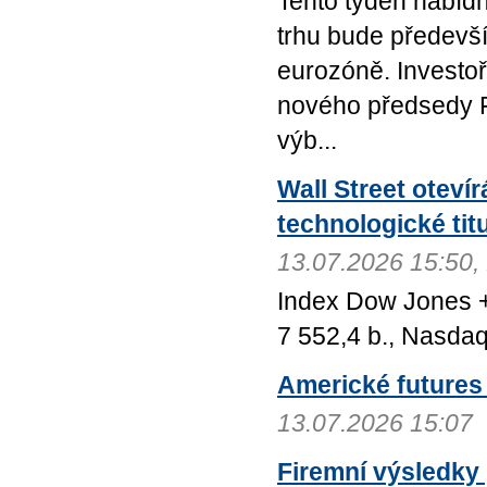
Tento týden nabíd
trhu bude předevší
eurozóně. Investo
nového předsedy F
výb...
Wall Street oteví
technologické tit
13.07.2026 15:50
Index Dow Jones +
7 552,4 b., Nasda
Americké futures 
13.07.2026 15:07
Firemní výsledky