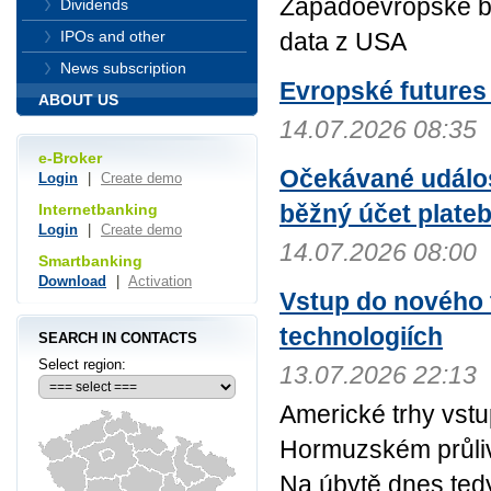
Západoevropské bur
Dividends
data z USA
IPOs and other
News subscription
Evropské futures 
ABOUT US
14.07.2026 08:35
e-Broker
Očekávané událos
Login
|
Create demo
běžný účet plateb
Internetbanking
Login
|
Create demo
14.07.2026 08:00
Smartbanking
Download
|
Activation
Vstup do nového 
technologiích
SEARCH IN CONTACTS
Select region:
13.07.2026 22:13
Americké trhy vstu
Hormuzském průliv
Na úbytě dnes tedy