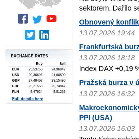
sektorem. Dařilo s
Obnovený konflikt
13.07.2026 19:44
Frankfurtská bur
EXCHANGE RATES
13.07.2026 18:18
Buy
Sell
Index DAX +0,19 %
EUR
23,53753
24,96847
USD
20,36691
21,60509
GBP
27,48407
29,15493
Pražská burza v ú
CHF
25,21553
26,74847
13.07.2026 16:32
PLN
5,47924
5,81236
Full details here
Makroekonomický 
PPI (USA)
13.07.2026 16:03