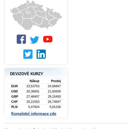
DEVIZOVÉ KURZY
Nákup
Prodej
EUR
23,53753
24,96847
USD
20,36691
21,60509
GBP
27,48407
29,15493
CHF
25,21553
26,74847
PLN
5,47924
5,81236
Kompletní informace zde