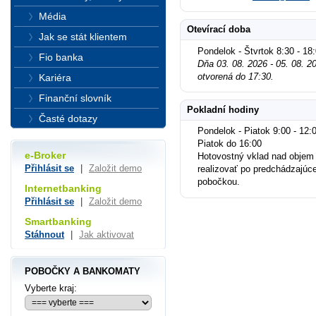
Média
Otevírací doba
Jak se stát klientem
Pondelok - Štvrtok 8:30 - 18
Fio banka
Dňa 03. 08. 2026 - 05. 08. 
otvorená do 17:30.
Kariéra
Finanční slovník
Pokladní hodiny
Časté dotazy
Pondelok - Piatok 9:00 - 12:0
Piatok do 16:00
e-Broker
Hotovostný vklad nad objem
Přihlásit se
|
Založit demo
realizovať po predchádzajúc
pobočkou.
Internetbanking
Přihlásit se
|
Založit demo
Smartbanking
Stáhnout
|
Jak aktivovat
POBOČKY A BANKOMATY
Vyberte kraj: