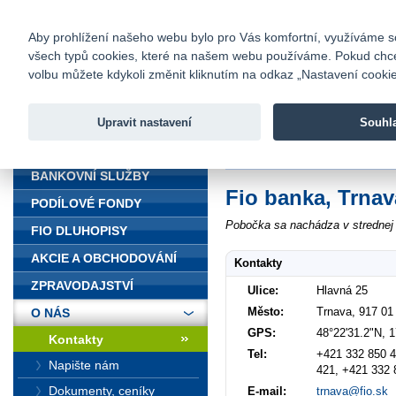
fio@fio.cz
Infomail:
Kontakty
|
Ceník
|
Kariéra
|
Na
Aby prohlížení našeho webu bylo pro Vás komfortní, využíváme sou
všech typů cookies, které na našem webu používáme. Pokud chcete 
Fio banka
volbu můžete kdykoli změnit kliknutím na odkaz „Nastavení cookies
Fio banka j
zprostředko
Upravit nastavení
Souhl
ÚVOD
Úvod
>
O nás
>
Kontakty
>
Trnava
BANKOVNÍ SLUŽBY
Fio banka, Trnav
PODÍLOVÉ FONDY
Pobočka sa nachádza v strednej 
FIO DLUHOPISY
AKCIE A OBCHODOVÁNÍ
Kontakty
ZPRAVODAJSTVÍ
Ulice:
Hlavná 25
Město:
Trnava, 917 01
O NÁS
GPS:
48°22'31.2"N, 1
Kontakty
Tel:
+421 332 850 4
Napište nám
421, +421 332 
Dokumenty, ceníky
E-mail:
trnava@fio.sk