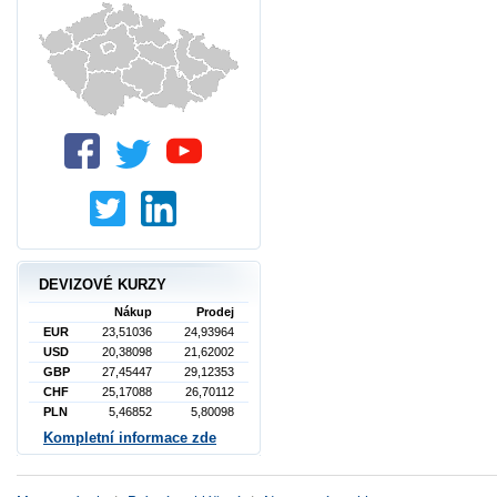
DEVIZOVÉ KURZY
Nákup
Prodej
EUR
23,51036
24,93964
USD
20,38098
21,62002
GBP
27,45447
29,12353
CHF
25,17088
26,70112
PLN
5,46852
5,80098
Kompletní informace zde