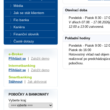
Média
Otevírací doba
Jak se stát klientem
Pondelok - Piatok 8:30 - 17:
Fio banka
V dňoch 07.08. - 17.08.2026
12:00 a 13:00 zatvorená.
Kariéra
Finanční slovník
Pokladní hodiny
Časté dotazy
Pondelok - Piatok 9:00 - 12:0
Piatok do 16:00
e-Broker
Hotovostný vklad nad objem
Přihlásit se
|
Založit demo
realizovať po predchádzajúc
pobočkou.
Internetbanking
Přihlásit se
|
Založit demo
Smartbanking
Stáhnout
|
Jak aktivovat
POBOČKY A BANKOMATY
Vyberte kraj: