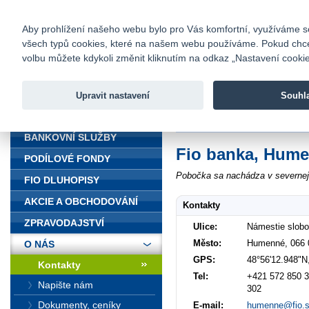
fio@fio.cz
Infomail:
Kontakty
|
Ceník
|
Kariéra
|
Na
Aby prohlížení našeho webu bylo pro Vás komfortní, využíváme sou
všech typů cookies, které na našem webu používáme. Pokud chcete 
Fio banka
volbu můžete kdykoli změnit kliknutím na odkaz „Nastavení cookies
Fio banka j
zprostředko
Upravit nastavení
Souhl
ÚVOD
Úvod
>
O nás
>
Kontakty
>
Humenn
BANKOVNÍ SLUŽBY
Fio banka, Hum
PODÍLOVÉ FONDY
Pobočka sa nachádza v severnej č
FIO DLUHOPISY
AKCIE A OBCHODOVÁNÍ
Kontakty
ZPRAVODAJSTVÍ
Ulice:
Námestie slobo
Město:
Humenné, 066 
O NÁS
GPS:
48°56'12.948"N
Kontakty
Tel:
+421 572 850 3
Napište nám
302
Dokumenty, ceníky
E-mail:
humenne@fio.