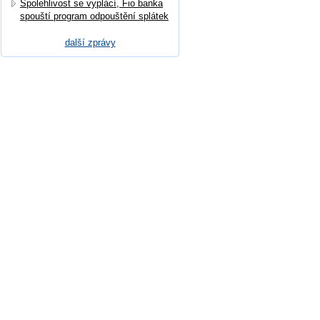
Spolehlivost se vyplácí, Fio banka
spouští program odpouštění splátek
další zprávy