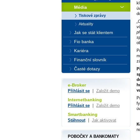
k
Média
ú
d
Tiskové zprávy
„
Aktuality
v
p
Jak se stát klientem
s
Fio banka
o
Kariéra
P
m
Finanční slovník
z
Časté dotazy
P
s
d
h
e-Broker
v
Přihlásit se
|
Založit demo
P
Internetbanking
f
Přihlásit se
|
Založit demo
ú
Smartbanking
Stáhnout
|
Jak aktivovat
K
n
POBOČKY A BANKOMATY