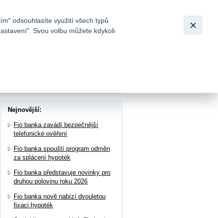
Bezpečnost
Česky
|
English
ím" odsouhlasíte využití všech typů
nastavení". Svou volbu můžete kdykoli
tků a
uští program odpouštění splátek
Nejnovější:
Fio banka zavádí bezpečnější
telefonické ověření
Fio banka spouští program odměn
za splácení hypoték
Fio banka představuje novinky pro
druhou polovinu roku 2026
Fio banka nově nabízí dvouletou
fixaci hypoték