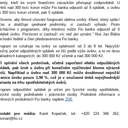
lienty, kteří ke svým finančním závazkům přistupují zodpovědně. U
věrů nad 300 tisíc korun může Fio banka odpustit až 6 splátek, u úvěru
o 300 tisíc korun včetně, pak 5 splátek.
Chceme, aby férové chování fungovalo oběma směry. Klient, který splácí
čas a dodržuje sjednané podmínky, si zaslouží výhodu. Proto
řicházíme s programem, díky kterému může Fio banka odpustit až 6
plátek úvěru. Poctivost si zaslouží víc než jen uznání,“
říká Jan Bláha
bchodní ředitel a člen představenstva Fio banky.
rogram se vztahuje na úvěry se splatností od 3 do 8 let. Nejvyšší
ožný počet odpuštěných splátek se liší podle výše úvěru, a to ve dvou
ákladních kategoriích: do 300 000 Kč včetně a nad 300 000 Kč.
ři splnění všech podmínek, včetně započtení efektu odpuštěných
plátek, pak úrok u úvěru při konečném vyúčtování klesne výrazně
olů. Například u úvěru nad 300 000 Kč může dosáhnout nejnižší
ranice úroku pouze 3,98 %, což je v současné době nejvýhodnější
arianta na trhu spotřebitelských úvěrů.
rogram odpouštění splátek je určen pro fyzické osoby spotřebitele,
yzické osoby podnikatele i právnické osoby.
Podrobné informace o
věrových produktech Fio banky najdete
ZDE
.
ontakt pro média:
Karel Kopeček, tel.: +420 224 346 262,
ovinari@fio.cz