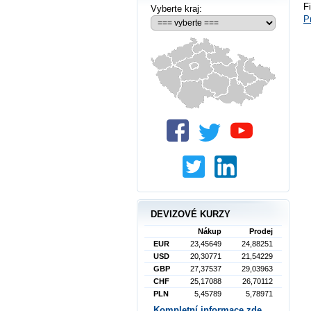
F
Vyberte kraj:
P
DEVIZOVÉ KURZY
Nákup
Prodej
EUR
23,45649
24,88251
USD
20,30771
21,54229
GBP
27,37537
29,03963
CHF
25,17088
26,70112
PLN
5,45789
5,78971
Kompletní informace zde