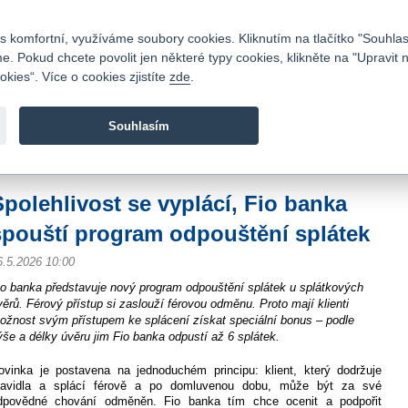
Kontakty
|
Ceník
|
Kariéra
|
Napište nám
|
Časté dotazy
|
Vztahy s investory
|
 komfortní, využíváme soubory cookies. Kliknutím na tlačítko "Souhlas
 Pokud chcete povolit jen některé typy cookies, klikněte na "Upravit 
kies“. Více o cookies zjistíte
zde
.
Fio banka je moderní česká banka. Poskytuje účty bez popla
zprostředkovává investice do cenných papírů.
Souhlasím
vod
>
O nás
>
Média
>
Tiskové zprávy
>
Spolehlivost se vyplácí, Fio banka spo
Spolehlivost se vyplácí, Fio banka
spouští program odpouštění splátek
6.5.2026 10:00
io banka představuje nový program odpouštění splátek u splátkových
věrů. Férový přístup si zaslouží férovou odměnu. Proto mají klienti
ožnost svým přístupem ke splácení získat speciální bonus – podle
ýše a délky úvěru jim Fio banka odpustí až 6 splátek.
ovinka je postavena na jednoduchém principu: klient, který dodržuje
ravidla a splácí férově a po domluvenou dobu, může být za své
dpovědné chování odměněn. Fio banka tím chce ocenit a podpořit