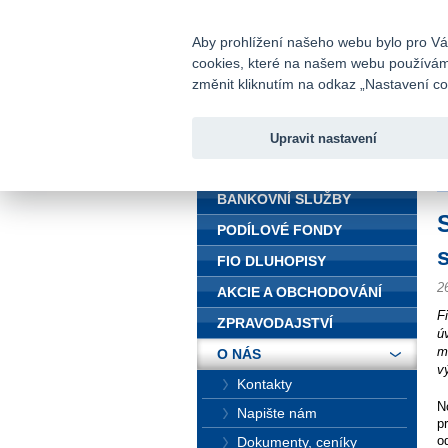
fio@fio.cz
Infomail:
Aby prohlížení našeho webu bylo pro Vás
cookies, které na našem webu používáme.
Fio banka
změnit kliknutím na odkaz „Nastavení coo
Upravit nastavení
ÚVOD
Ú
BANKOVNÍ SLUŽBY
PODÍLOVÉ FONDY
FIO DLUHOPISY
2
AKCIE A OBCHODOVÁNÍ
F
ZPRAVODAJSTVÍ
ú
m
O NÁS
v
Kontakty
N
Napište nám
p
o
Dokumenty, ceníky