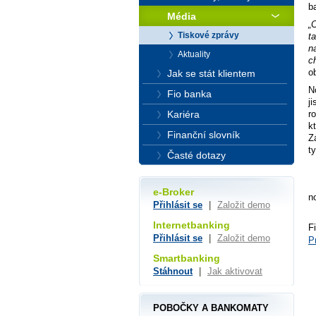
b
Média
„
Tiskové zprávy
t
n
Aktuality
c
o
Jak se stát klientem
N
Fio banka
j
Kariéra
r
k
Finanční slovník
Z
ty
Časté dotazy
e-Broker
n
Přihlásit se
|
Založit demo
Internetbanking
F
Přihlásit se
|
Založit demo
P
Smartbanking
Stáhnout
|
Jak aktivovat
POBOČKY A BANKOMATY