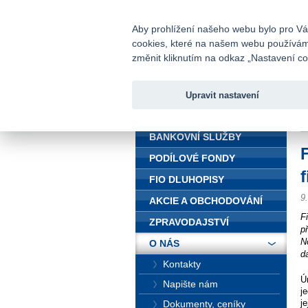
fio@fio.cz
Infomail:
Aby prohlížení našeho webu bylo pro Vás
cookies, které na našem webu používáme.
Fio banka
změnit kliknutím na odkaz „Nastavení coo
Upravit nastavení
ÚVOD
Ú
BANKOVNÍ SLUŽBY
PODÍLOVÉ FONDY
FIO DLUHOPISY
9
AKCIE A OBCHODOVÁNÍ
F
ZPRAVODAJSTVÍ
p
N
O NÁS
d
Kontakty
Ú
Napište nám
j
j
Dokumenty, ceníky