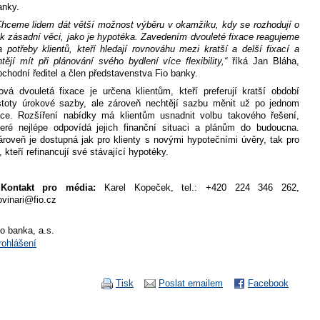
anky.
Chceme lidem dát větší možnost výběru v okamžiku, kdy se rozhodují o
ak zásadní věci, jako je hypotéka. Zavedením dvouleté fixace reagujeme
a potřeby klientů, kteří hledají rovnováhu mezi kratší a delší fixací a
htějí mít při plánování svého bydlení více flexibility,“
říká Jan Bláha,
bchodní ředitel a člen představenstva Fio banky.
ová dvouletá fixace je určena klientům, kteří preferují kratší období
istoty úrokové sazby, ale zároveň nechtějí sazbu měnit už po jednom
oce. Rozšíření nabídky má klientům usnadnit volbu takového řešení,
teré nejlépe odpovídá jejich finanční situaci a plánům do budoucna.
ároveň je dostupná jak pro klienty s novými hypotečními úvěry, tak pro
, kteří refinancují své stávající hypotéky.
Kontakt pro média:
Karel Kopeček, tel.: +420 224 346 262,
ovinari@fio.cz
io banka, a.s.
rohlášení
Tisk
Poslat emailem
Facebook