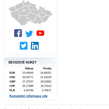
DEVIZOVÉ KURZY
Nákup
Prodej
EUR
23,45649
24,88251
USD
20,30771
21,54229
GBP
27,37537
29,03963
CHF
25,17088
26,70112
PLN
5,45789
5,78971
Kompletní informace zde