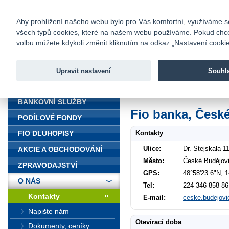
fio@fio.cz
Infomail:
Kontakty
|
Ceník
|
Kariéra
|
Na
Aby prohlížení našeho webu bylo pro Vás komfortní, využíváme sou
všech typů cookies, které na našem webu používáme. Pokud chcete 
Fio banka
volbu můžete kdykoli změnit kliknutím na odkaz „Nastavení cookies
Fio banka j
zprostředko
Upravit nastavení
Souhl
ÚVOD
Úvod
>
O nás
>
Kontakty
>
České 
BANKOVNÍ SLUŽBY
Fio banka, Česk
PODÍLOVÉ FONDY
Kontakty
FIO DLUHOPISY
Ulice:
Dr. Stejskala 1
AKCIE A OBCHODOVÁNÍ
Město:
České Budějovi
ZPRAVODAJSTVÍ
GPS:
48°58'23.6"N, 
O NÁS
Tel:
224 346 858-86
Kontakty
E-mail:
ceske.budejovi
Napište nám
Otevírací doba
Dokumenty, ceníky