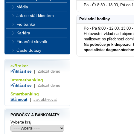
Po - Čt 8:30 - 18:00, Pá do 
Média
Jak se stát klientem
Pokladní hodiny
Fio banka
Po - Pá 9:00 - 12:00, 13:00 -
Kariéra
Hotovostní vklad nad objem 
realizovat po předchozí dom
Finanční slovník
Na pobočce je k dispozici 
specialista: dagmar.stecho
Časté dotazy
e-Broker
Přihlásit se
|
Založit demo
Internetbanking
Přihlásit se
|
Založit demo
Smartbanking
Stáhnout
|
Jak aktivovat
POBOČKY A BANKOMATY
Vyberte kraj: