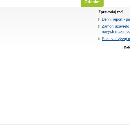
Zpravodajství
Denní report - p
Zámoří uzavřelo
nových maxime
Pozitivní vývoj 
Dal