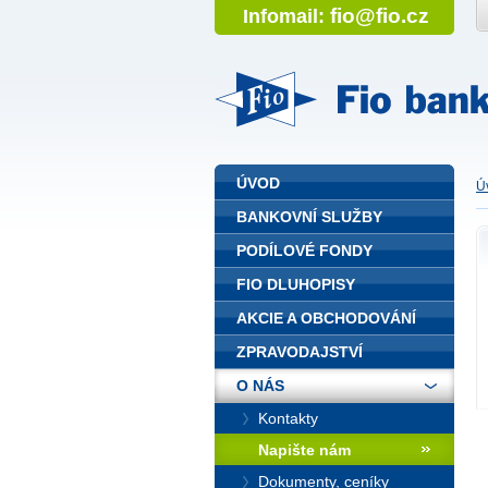
fio@fio.cz
Infomail:
Fio banka
ÚVOD
Ú
BANKOVNÍ SLUŽBY
PODÍLOVÉ FONDY
FIO DLUHOPISY
AKCIE A OBCHODOVÁNÍ
ZPRAVODAJSTVÍ
O NÁS
Kontakty
Napište nám
Dokumenty, ceníky