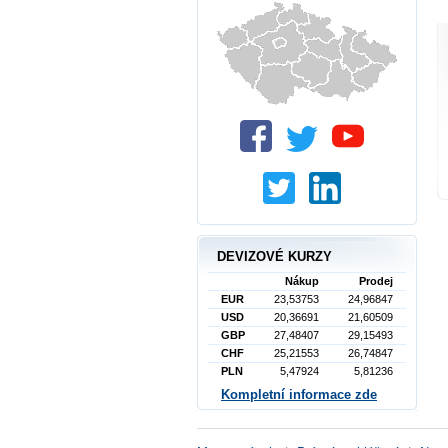
DEVIZOVÉ KURZY
Nákup
Prodej
EUR
23,53753
24,96847
USD
20,36691
21,60509
GBP
27,48407
29,15493
CHF
25,21553
26,74847
PLN
5,47924
5,81236
Kompletní informace zde