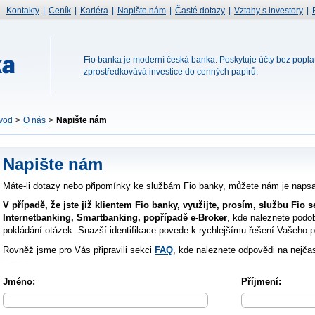
Kontakty
|
Ceník
|
Kariéra
|
Napište nám
|
Časté dotazy
|
Vztahy s investory
|
Fio banka je moderní česká banka. Poskytuje účty bez popla
zprostředkovává investice do cenných papírů.
vod
>
O nás
>
Napište nám
Napište nám
Máte-li dotazy nebo připomínky ke službám Fio banky, můžete nám je napsat 
V případě, že jste již klientem Fio banky, využijte, prosím, službu Fio s
Internetbanking, Smartbanking, popřípadě e-Broker
, kde naleznete podob
pokládání otázek. Snazší identifikace povede k rychlejšímu řešení Vašeho 
Rovněž jsme pro Vás připravili sekci
FAQ
, kde naleznete odpovědi na nejčas
Jméno:
Příjmení: