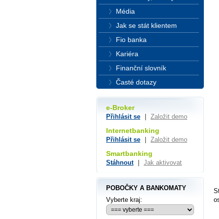
Média
Jak se stát klientem
Fio banka
Kariéra
Finanční slovník
Časté dotazy
e-Broker
Přihlásit se
|
Založit demo
Internetbanking
Přihlásit se
|
Založit demo
Smartbanking
Stáhnout
|
Jak aktivovat
POBOČKY A BANKOMATY
S
Vyberte kraj:
o