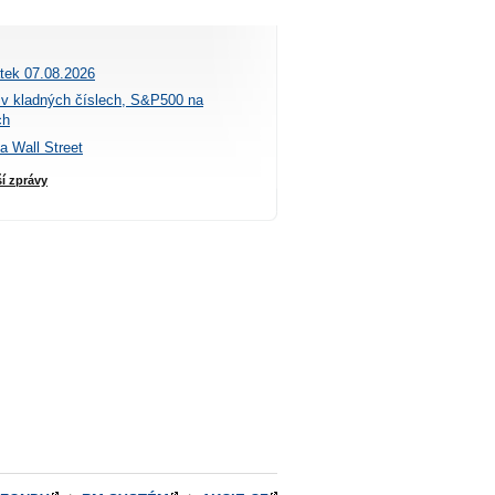
átek 07.08.2026
 v kladných číslech, S&P500 na
ch
na Wall Street
ší zprávy