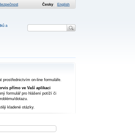
Bezpečnost
Česky
|
English
tků a
prostřednictvím on-line formuláře.
ervis přímo ve Vaší aplikaci
ný formulář pro hlášení potíží či
problému/dotazu.
těji kladené otázky.