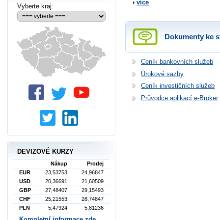
více
Vyberte kraj:
Dokumenty ke s
Ceník bankovních služeb
Úrokové sazby
Ceník investičních služeb
Průvodce aplikací e-Broker
DEVIZOVÉ KURZY
Nákup
Prodej
EUR
23,53753
24,96847
USD
20,36691
21,60509
GBP
27,48407
29,15493
CHF
25,21553
26,74847
PLN
5,47924
5,81236
Kompletní informace zde