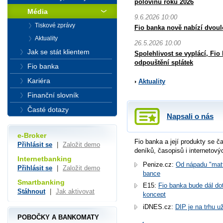
polovinu roku 2026
Média
9.6.2026 10:00
Tiskové zprávy
Fio banka nově nabízí dvoul
Aktuality
26.5.2026 10:00
Jak se stát klientem
Spolehlivost se vyplácí, Fi
odpouštění splátek
Fio banka
Kariéra
Aktuality
Finanční slovník
Časté dotazy
Napsali o nás
e-Broker
Fio banka a její produkty se ča
Přihlásit se
|
Založit demo
deníků, časopisů i internetový
Internetbanking
Penize.cz:
Od nápadu "matf
Přihlásit se
|
Založit demo
bance
Smartbanking
E15:
Fio banka bude dál dot
Stáhnout
|
Jak aktivovat
koncept
iDNES.cz:
DIP je na trhu u
POBOČKY A BANKOMATY