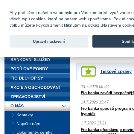
fio@fio.cz
Infomail:
Kontakty
|
Ceník
|
Kariéra
|
Na
Aby prohlížení našeho webu bylo pro Vás komfortní, využíváme sou
všech typů cookies, které na našem webu používáme. Pokud chcete 
Fio banka
volbu můžete kdykoli změnit kliknutím na odkaz „Nastavení cookies
Fio banka j
zprostředko
Upravit nastavení
Souhl
ÚVOD
Úvod
>
O nás
>
Média
BANKOVNÍ SLUŽBY
PODÍLOVÉ FONDY
Tiskové zprávy
FIO DLUHOPISY
23.7.2026 09:33
AKCIE A OBCHODOVÁNÍ
Fio banka zavádí bezpečnější
ZPRAVODAJSTVÍ
14.7.2026 15:47
O NÁS
Fio banka spouští program 
hypoték
Kontakty
1.7.2026 13:21
Napište nám
Fio banka představuje novi
Dokumenty, ceníky