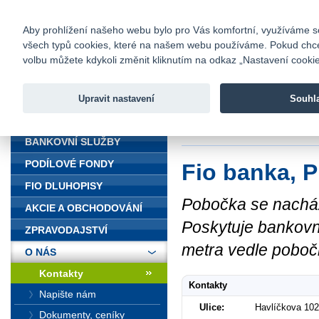
fio@fio.cz
Infomail:
Kontakty
|
Ceník
|
Kariéra
|
Na
Aby prohlížení našeho webu bylo pro Vás komfortní, využíváme sou
všech typů cookies, které na našem webu používáme. Pokud chcete 
Fio banka
volbu můžete kdykoli změnit kliknutím na odkaz „Nastavení cookies
Fio banka j
zprostředko
Upravit nastavení
Souhl
ÚVOD
Úvod
>
O nás
>
Kon
BANKOVNÍ SLUŽBY
PODÍLOVÉ FONDY
Fio banka, P
FIO DLUHOPISY
Pobočka se nachází
AKCIE A OBCHODOVÁNÍ
Poskytuje bankovní
ZPRAVODAJSTVÍ
metra vedle poboč
O NÁS
Kontakty
Kontakty
Napište nám
Ulice:
Havlíčkova 102
Dokumenty, ceníky