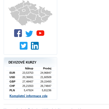
DEVIZOVÉ KURZY
Nákup
Prodej
EUR
23,53753
24,96847
USD
20,36691
21,60509
GBP
27,48407
29,15493
CHF
25,21553
26,74847
PLN
5,47924
5,81236
Kompletní informace zde