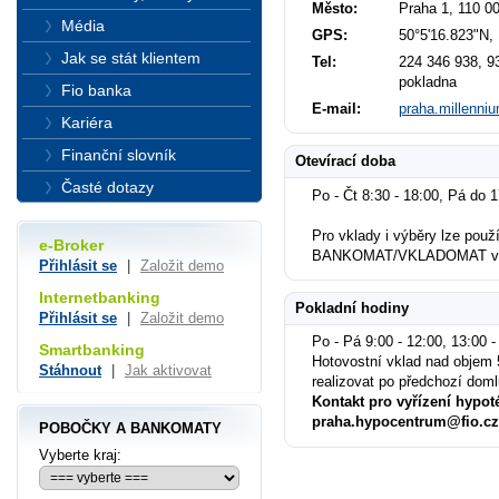
Město:
Praha 1, 110 0
Média
GPS:
50°5'16.823"N,
Jak se stát klientem
Tel:
224 346 938, 93
pokladna
Fio banka
E-mail:
praha.millenni
Kariéra
Finanční slovník
Otevírací doba
Časté dotazy
Po - Čt 8:30 - 18:00, Pá do 
Pro vklady i výběry lze použí
e-Broker
BANKOMAT/VKLADOMAT ved
Přihlásit se
|
Založit demo
Internetbanking
Pokladní hodiny
Přihlásit se
|
Založit demo
Po - Pá 9:00 - 12:00, 13:00 -
Smartbanking
Hotovostní vklad nad objem 
Stáhnout
|
Jak aktivovat
realizovat po předchozí dom
Kontakt pro vyřízení hypot
praha.hypocentrum@fio.cz
POBOČKY A BANKOMATY
Vyberte kraj: