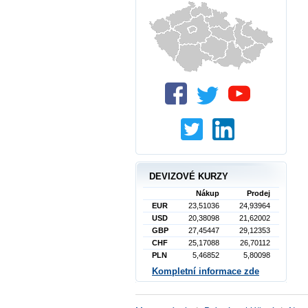
DEVIZOVÉ KURZY
Nákup
Prodej
EUR
23,51036
24,93964
USD
20,38098
21,62002
GBP
27,45447
29,12353
CHF
25,17088
26,70112
PLN
5,46852
5,80098
Kompletní informace zde