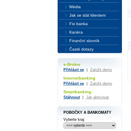
Média
Jak se stát klientem
Fio banka
Kariéra
Finanční slovník
Časté dotazy
e-Broker
Přihlásit se
|
Založit demo
Internetbanking
Přihlásit se
|
Založit demo
Smartbanking
Stáhnout
|
Jak aktivovat
POBOČKY A BANKOMATY
Vyberte kraj: