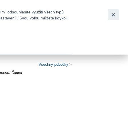
Bezpečnost
Česky
|
English
ím" odsouhlasíte využití všech typů
nastavení". Svou volbu můžete kdykoli
tků a
Všechny pobočky
>
 mesta Čadca.