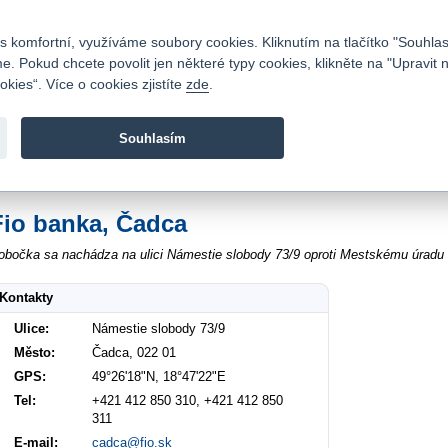
Kontakty
|
Ceník
|
Kariéra
|
Napište nám
|
Časté dotazy
|
Vztahy s investory
|
 komfortní, využíváme soubory cookies. Kliknutím na tlačítko "Souhlas
 Pokud chcete povolit jen některé typy cookies, klikněte na "Upravit 
kies“. Více o cookies zjistíte
zde
.
Fio banka je moderní česká banka. Poskytuje účty bez popla
zprostředkovává investice do cenných papírů.
Souhlasím
vod
>
O nás
>
Kontakty
>
Čadca Námestie slobody 73/9
Fio banka, Čadca
obočka sa nachádza na ulici Námestie slobody 73/9 oproti Mestskému úradu
Kontakty
Ulice:
Námestie slobody 73/9
Město:
Čadca, 022 01
GPS:
49°26'18"N, 18°47'22"E
Tel:
+421 412 850 310, +421 412 850
311
E-mail:
cadca@fio.sk