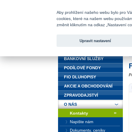
fio@fio.cz
Infomail:
Aby prohlížení našeho webu bylo pro Vás
cookies, které na našem webu používáme.
Fio banka
změnit kliknutím na odkaz „Nastavení coo
Upravit nastavení
ÚVOD
Ú
BANKOVNÍ SLUŽBY
PODÍLOVÉ FONDY
P
FIO DLUHOPISY
AKCIE A OBCHODOVÁNÍ
ZPRAVODAJSTVÍ
O NÁS
Kontakty
Napište nám
Dokumenty, ceníky