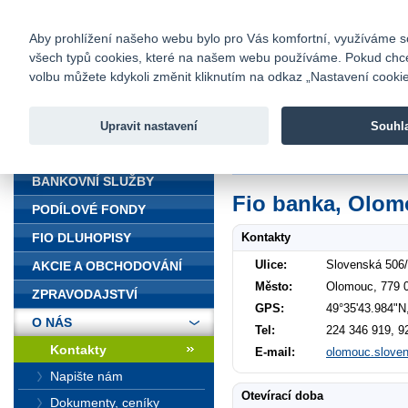
fio@fio.cz
Infomail:
Kontakty
|
Ceník
|
Kariéra
|
Na
Aby prohlížení našeho webu bylo pro Vás komfortní, využíváme sou
všech typů cookies, které na našem webu používáme. Pokud chcete 
Fio banka
volbu můžete kdykoli změnit kliknutím na odkaz „Nastavení cookies
Fio banka j
zprostředko
Upravit nastavení
Souhl
ÚVOD
Úvod
>
O nás
>
Kontakty
>
Olomou
BANKOVNÍ SLUŽBY
Fio banka, Olo
PODÍLOVÉ FONDY
Kontakty
FIO DLUHOPISY
Ulice:
Slovenská 506
AKCIE A OBCHODOVÁNÍ
Město:
Olomouc, 779 
ZPRAVODAJSTVÍ
GPS:
49°35'43.984"N
O NÁS
Tel:
224 346 919, 9
Kontakty
E-mail:
olomouc.slove
Napište nám
Otevírací doba
Dokumenty, ceníky