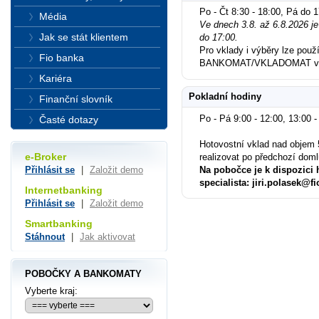
Po - Čt 8:30 - 18:00, Pá do 
Média
Ve dnech 3.8. až 6.8.2026 j
Jak se stát klientem
do 17:00.
Pro vklady i výběry lze použí
Fio banka
BANKOMAT/VKLADOMAT ved
Kariéra
Pokladní hodiny
Finanční slovník
Po - Pá 9:00 - 12:00, 13:00 -
Časté dotazy
Hotovostní vklad nad objem 
e-Broker
realizovat po předchozí dom
Na pobočce je k dispozici 
Přihlásit se
|
Založit demo
specialista: jiri.polasek@fi
Internetbanking
Přihlásit se
|
Založit demo
Smartbanking
Stáhnout
|
Jak aktivovat
POBOČKY A BANKOMATY
Vyberte kraj: