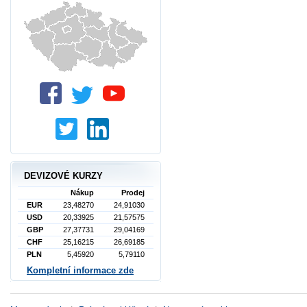
DEVIZOVÉ KURZY
Nákup
Prodej
EUR
23,48270
24,91030
USD
20,33925
21,57575
GBP
27,37731
29,04169
CHF
25,16215
26,69185
PLN
5,45920
5,79110
Kompletní informace zde