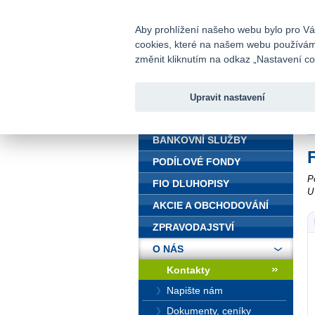
fio@fio.cz
Infomail:
Aby prohlížení našeho webu bylo pro Vás
cookies, které na našem webu používáme.
Fio banka
změnit kliknutím na odkaz „Nastavení coo
Upravit nastavení
ÚVOD
Ú
BANKOVNÍ SLUŽBY
PODÍLOVÉ FONDY
P
FIO DLUHOPISY
U
AKCIE A OBCHODOVÁNÍ
ZPRAVODAJSTVÍ
O NÁS
Kontakty
Napište nám
Dokumenty, ceníky