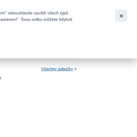
Bezpečnost
Česky
|
English
ím" odsouhlasíte využití všech typů
nastavení". Svou volbu můžete kdykoli
tků a
Všechny pobočky
>
m.