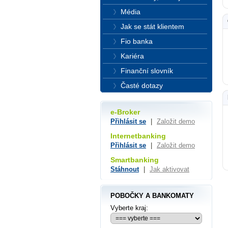
Média
Jak se stát klientem
Fio banka
Kariéra
Finanční slovník
Časté dotazy
e-Broker
Přihlásit se
|
Založit demo
Internetbanking
Přihlásit se
|
Založit demo
Smartbanking
Stáhnout
|
Jak aktivovat
POBOČKY A BANKOMATY
Vyberte kraj: