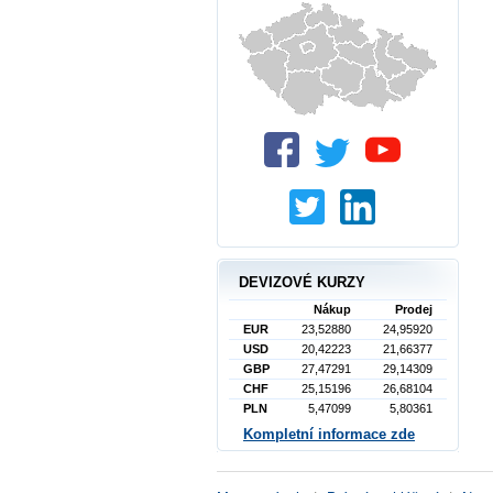
DEVIZOVÉ KURZY
Nákup
Prodej
EUR
23,52880
24,95920
USD
20,42223
21,66377
GBP
27,47291
29,14309
CHF
25,15196
26,68104
PLN
5,47099
5,80361
Kompletní informace zde