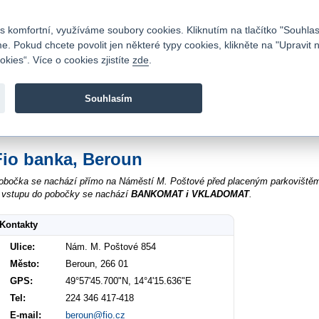
Kontakty
|
Ceník
|
Kariéra
|
Napište nám
|
Časté dotazy
|
Vztahy s investory
|
 komfortní, využíváme soubory cookies. Kliknutím na tlačítko "Souhlas
 Pokud chcete povolit jen některé typy cookies, klikněte na "Upravit 
kies“. Více o cookies zjistíte
zde
.
Fio banka je moderní česká banka. Poskytuje účty bez popla
zprostředkovává investice do cenných papírů.
Souhlasím
vod
>
O nás
>
Kontakty
>
Beroun Nám. M. Poštové 854
Fio banka, Beroun
obočka se nachází přímo na Náměstí M. Poštové před placeným parkoviště
 vstupu do pobočky se nachází
BANKOMAT i VKLADOMAT
.
Kontakty
Ulice:
Nám. M. Poštové 854
Město:
Beroun, 266 01
GPS:
49°57'45.700"N, 14°4'15.636"E
Tel:
224 346 417-418
E-mail:
beroun@fio.cz