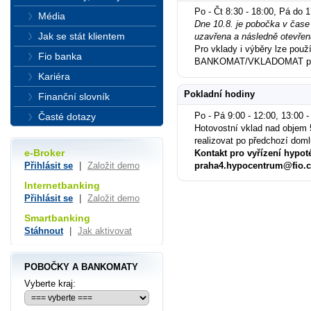
Po - Čt 8:30 - 18:00, Pá do 
Média
Dne 10.8. je pobočka v čase 
Jak se stát klientem
uzavřena a následně otevřen
Pro vklady i výběry lze použí
Fio banka
BANKOMAT/VKLADOMAT po
Kariéra
Pokladní hodiny
Finanční slovník
Po - Pá 9:00 - 12:00, 13:00 -
Časté dotazy
Hotovostní vklad nad objem 
realizovat po předchozí dom
e-Broker
Kontakt pro vyřízení hypot
praha4.hypocentrum@fio.c
Přihlásit se
|
Založit demo
Internetbanking
Přihlásit se
|
Založit demo
Smartbanking
Stáhnout
|
Jak aktivovat
POBOČKY A BANKOMATY
Vyberte kraj: