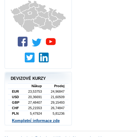
DEVIZOVÉ KURZY
Nákup
Prodej
EUR
23,53753
24,96847
USD
20,36691
21,60509
GBP
27,48407
29,15493
CHF
25,21553
26,74847
PLN
5,47924
5,81236
Kompletní informace zde