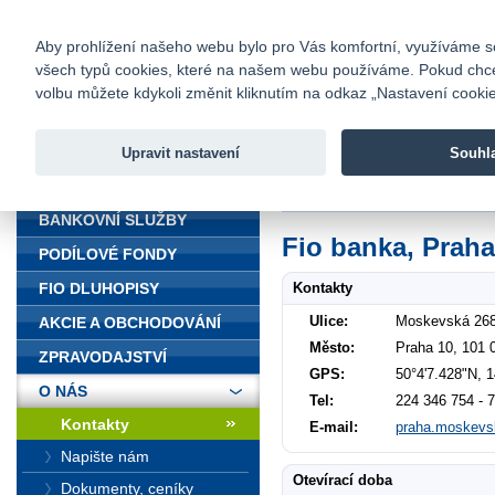
fio@fio.cz
Infomail:
Kontakty
|
Ceník
|
Kariéra
|
Na
Aby prohlížení našeho webu bylo pro Vás komfortní, využíváme sou
všech typů cookies, které na našem webu používáme. Pokud chcete 
Fio banka
volbu můžete kdykoli změnit kliknutím na odkaz „Nastavení cookies
Fio banka j
zprostředko
Upravit nastavení
Souhl
ÚVOD
Úvod
>
O nás
>
Kontakty
>
Praha 
BANKOVNÍ SLUŽBY
Fio banka, Praha
PODÍLOVÉ FONDY
Kontakty
FIO DLUHOPISY
Ulice:
Moskevská 268
AKCIE A OBCHODOVÁNÍ
Město:
Praha 10, 101 
ZPRAVODAJSTVÍ
GPS:
50°4'7.428"N, 
O NÁS
Tel:
224 346 754 - 
Kontakty
E-mail:
praha.moskevs
Napište nám
Otevírací doba
Dokumenty, ceníky