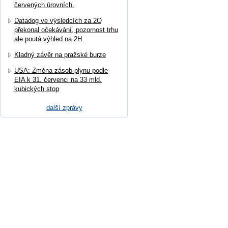
červených úrovních.
Datadog ve výsledcích za 2Q
překonal očekávání, pozornost trhu
ale poutá výhled na 2H
Kladný závěr na pražské burze
USA: Změna zásob plynu podle
EIA k 31. červenci na 33 mld.
kubických stop
další zprávy