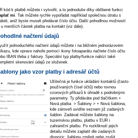
R kód k platbě můžete i vytvořit, a to jednoduše díky oblíbené funkci
aplať mi
. Tak můžete rychle vypořádat například společnou útratu s
řáteli, aniž byste museli předávat číslo účtu. Další pohodlnou možností
e u menších částek platba na kontakt (viz dále).
ohodlné načtení údajů
yužít jednoduchého načtení údajů můžete i na běžném jednorázovém
říkazu, kde vpravo nahoře pomocí ikony fotoaparátu načtete číslo účtu
ebo IBAN třeba z faktury. Speciální typ platby/funkce nabízí také
ompletní skenování údajů ze složenek.
ablony jako vzor platby i adresář účtů
Užitečná je funkce ukládání kontaktů (často
používaných čísel účtů) nebo rovnou
vzorových příkazů k úhradě s podrobnými
parametry. Ty přidáváte pod tlačítkem +
Nová platba > Šablony > + Nová šablona,
kde zároveň uvidíte seznam již zadaných
šablon. Zadávat můžete šablony na
tuzemskou platbu, platbu v EUR i
zahraniční platbu. Po rozkliknutí jejich
detailu můžete zaplatit dle zadaných
dispozic, šablonu změnit nebo zrušit.