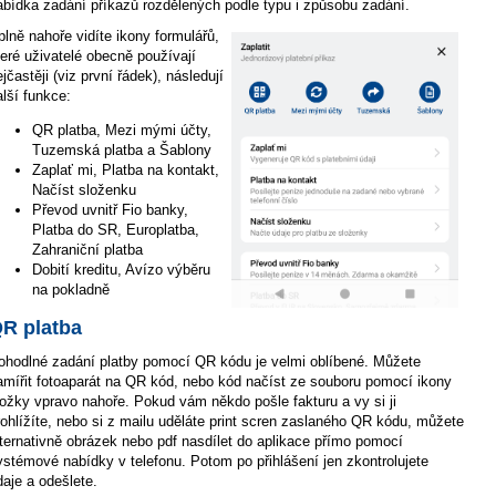
abídka zadání příkazů rozdělených podle typu i způsobu zadání.
plně nahoře vidíte ikony formulářů,
teré uživatelé obecně používají
jčastěji (viz první řádek), následují
alší funkce:
QR platba, Mezi mými účty,
Tuzemská platba a Šablony
Zaplať mi, Platba na kontakt,
Načíst složenku
Převod uvnitř Fio banky,
Platba do SR, Europlatba,
Zahraniční platba
Dobití kreditu, Avízo výběru
na pokladně
R platba
ohodlné zadání platby pomocí QR kódu je velmi oblíbené. Můžete
amířit fotoaparát na QR kód, nebo kód načíst ze souboru pomocí ikony
ložky vpravo nahoře. Pokud vám někdo pošle fakturu a vy si ji
rohlížíte, nebo si z mailu uděláte print scren zaslaného QR kódu, můžete
lternativně obrázek nebo pdf nasdílet do aplikace přímo pomocí
ystémové nabídky v telefonu. Potom po přihlášení jen zkontrolujete
daje a odešlete.