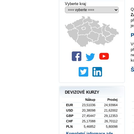
Vyberte kraj:
Q
Z
p
j
P
V
p
n
k
Š
DEVIZOVÉ KURZY
Nákup
Prodej
EUR
23,51036
24,93964
USD
20,38098
21,62002
GBP
27,45447
29,12353
CHF
25,17088
26,70112
PLN
5,46852
5,80098
Kompletní informace zde