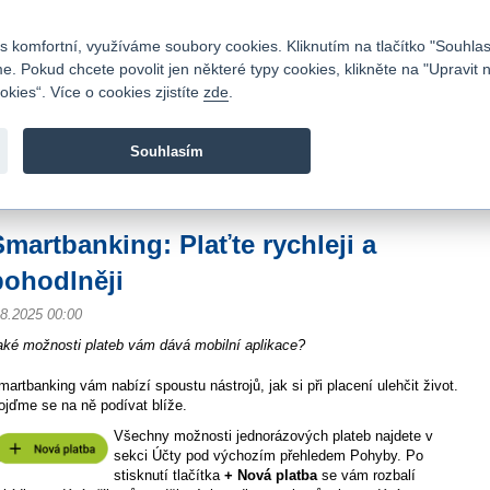
Kontakty
|
Ceník
|
Kariéra
|
Napište nám
|
Časté dotazy
|
Vztahy s investory
|
 komfortní, využíváme soubory cookies. Kliknutím na tlačítko "Souhlas
 Pokud chcete povolit jen některé typy cookies, klikněte na "Upravit 
kies“. Více o cookies zjistíte
zde
.
Fio banka je moderní česká banka. Poskytuje účty bez popla
zprostředkovává investice do cenných papírů.
Souhlasím
vod
>
O nás
>
Média
>
Aktuality
>
Smartbanking: Plaťte rychleji a pohodlněji
Smartbanking: Plaťte rychleji a
pohodlněji
.8.2025 00:00
aké možnosti plateb vám dává mobilní aplikace?
martbanking vám nabízí spoustu nástrojů, jak si při placení ulehčit život.
ojďme se na ně podívat blíže.
Všechny možnosti jednorázových plateb najdete v
sekci Účty pod výchozím přehledem Pohyby. Po
stisknutí tlačítka
+ Nová platba
se vám rozbalí