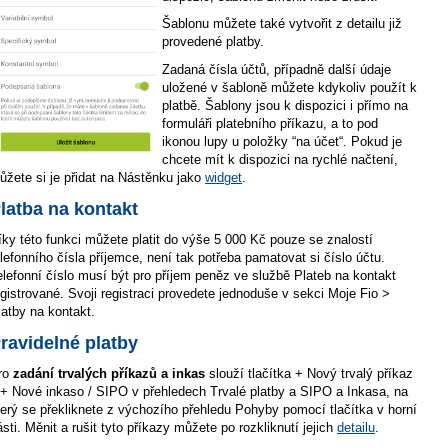
Šablonu můžete také vytvořit z detailu již
provedené platby.
Zadaná čísla účtů, případně další údaje
uložené v šabloně můžete kdykoliv použít k
platbě. Šablony jsou k dispozici i přímo na
formuláři platebního příkazu, a to pod
ikonou lupy u položky “na účet“. Pokud je
chcete mít k dispozici na rychlé načtení,
ůžete si je přidat na Nástěnku jako
widget
.
latba na kontakt
íky této funkci můžete platit do výše 5 000 Kč pouze se znalostí
elefonního čísla příjemce, není tak potřeba pamatovat si číslo účtu.
elefonní číslo musí být pro příjem peněz ve službě Plateb na kontakt
egistrované. Svoji registraci provedete jednoduše v sekci Moje Fio >
latby na kontakt.
ravidelné platby
ro
zadání trvalých příkazů a inkas
slouží tlačítka + Nový trvalý příkaz
 + Nové inkaso / SIPO v přehledech Trvalé platby a SIPO a Inkasa, na
terý se překliknete z výchozího přehledu Pohyby pomocí tlačítka v horní
ásti. Měnit a rušit tyto příkazy můžete po rozkliknutí jejich
detailu
.