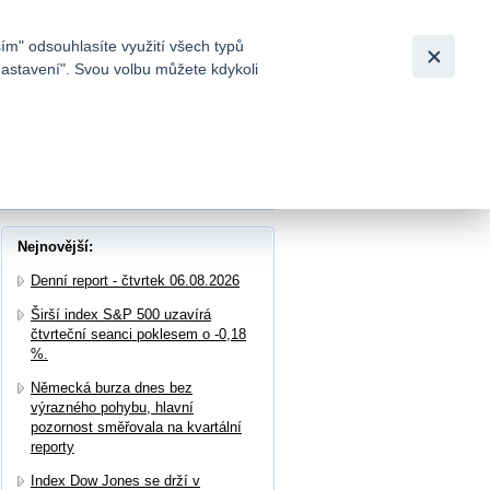
Bezpečnost
Česky
|
English
ím" odsouhlasíte využití všech typů
nastavení". Svou volbu můžete kdykoli
tků a
Nejnovější:
Denní report - čtvrtek 06.08.2026
Širší index S&P 500 uzavírá
čtvrteční seanci poklesem o -0,18
%.
Německá burza dnes bez
výrazného pohybu, hlavní
pozornost směřovala na kvartální
reporty
Index Dow Jones se drží v