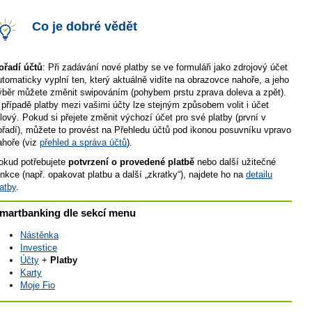
Co je dobré vědět
ořadí účtů
: Při zadávání nové platby se ve formuláři jako zdrojový účet
utomaticky vyplní ten, který aktuálně vidíte na obrazovce nahoře, a jeho
ýběr můžete změnit swipováním (pohybem prstu zprava doleva a zpět).
 případě platby mezi vašimi účty lze stejným způsobem volit i účet
ílový. Pokud si přejete změnit výchozí účet pro své platby (první v
ořadí), můžete to provést na Přehledu účtů pod ikonou posuvníku vpravo
ahoře (viz
přehled a správa účtů
).
okud potřebujete
potvrzení o provedené platbě
nebo další užitečné
unkce (např. opakovat platbu a další „zkratky“), najdete ho na
detailu
latby
.
martbanking dle sekcí menu
Nástěnka
Investice
Účty
+
Platby
Karty
Moje Fio