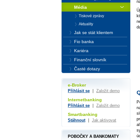
n
Média
Ú
k
Tiskové zprávy
ne
Aktuality
d
Jak se stát klientem
Fio banka
Kariéra
Finanční slovník
Časté dotazy
e-Broker
Přihlásit se
|
Založit demo
Q
Internetbanking
P
Přihlásit se
|
Založit demo
n
s
Smartbanking
p
Stáhnout
|
Jak aktivovat
a
s
ú
POBOČKY A BANKOMATY