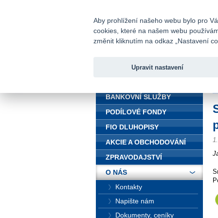
fio@fio.cz
Infomail:
Aby prohlížení našeho webu bylo pro Vás
cookies, které na našem webu používáme.
Fio banka
změnit kliknutím na odkaz „Nastavení coo
Upravit nastavení
ÚVOD
Ú
BANKOVNÍ SLUŽBY
PODÍLOVÉ FONDY
FIO DLUHOPISY
1
AKCIE A OBCHODOVÁNÍ
J
ZPRAVODAJSTVÍ
S
O NÁS
P
Kontakty
Napište nám
Dokumenty, ceníky