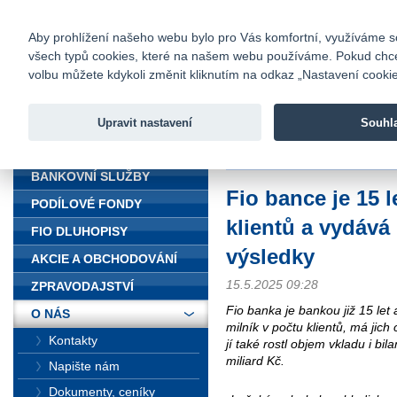
fio@fio.cz
Infomail:
Kontakty
|
Ceník
|
Kariéra
|
Na
Aby prohlížení našeho webu bylo pro Vás komfortní, využíváme sou
všech typů cookies, které na našem webu používáme. Pokud chcete 
Fio banka
volbu můžete kdykoli změnit kliknutím na odkaz „Nastavení cookies
Fio banka j
zprostředko
Upravit nastavení
Souhl
ÚVOD
Úvod
>
O nás
>
Média
>
Tiskové z
BANKOVNÍ SLUŽBY
Fio bance je 15 l
PODÍLOVÉ FONDY
klientů a vydáv
FIO DLUHOPISY
výsledky
AKCIE A OBCHODOVÁNÍ
15.5.2025 09:28
ZPRAVODAJSTVÍ
Fio banka je bankou již 15 le
O NÁS
milník v počtu klientů, má jic
Kontakty
jí také rostl objem vkladu i bi
miliard Kč.
Napište nám
Dokumenty, ceníky