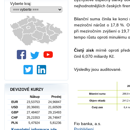
Vyberte kraj:
nejhodnotnějších českých fire
Bilanční suma činila ke konci
meziroční nárůst o 17,8 %. O
při meziročním zvýšení o 19,
tempo růstu oproti minulému o
Čistý zisk
mírně oproti před
činil 6,070 miliardy Kč.
Výsledky jsou auditované.
DEVIZOVÉ KURZY
Nákup
Prodej
EUR
23,53753
24,96847
USD
20,36691
21,60509
GBP
27,48407
29,15493
CHF
25,21553
26,74847
PLN
5,47924
5,81236
Fio banka, a.s.
Prohlášení
Kompletní informace zde