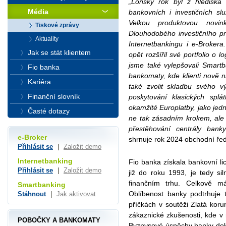
„Loňský rok byl z hlediska
Média
bankovních i investičních sl
Velkou produktovou novi
Tiskové zprávy
Dlouhodobého investičního pr
Aktuality
Internetbankingu i e-Brokera. 
Jak se stát klientem
opět rozšířil své portfolio o 
jsme také vylepšovali Smartb
Fio banka
bankomaty, kde klienti nově 
Kariéra
také zvolit skladbu svého vý
Finanční slovník
poskytování klasických spl
okamžité Europlatby, jako jedn
Časté dotazy
ne tak zásadním krokem, ale p
přestěhování centrály ban
e-Broker
shrnuje rok 2024 obchodní řed
Přihlásit se
|
Založit demo
Internetbanking
Fio banka získala bankovní li
Přihlásit se
|
Založit demo
již do roku 1993, je tedy s
finančním trhu. Celkově má
Smartbanking
Oblíbenost banky podtrhuje
Stáhnout
|
Jak aktivovat
příčkách v soutěži Zlatá ko
zákaznické zkušenosti, kde v 
POBOČKY A BANKOMATY
Byznysové úspěchy banky doka