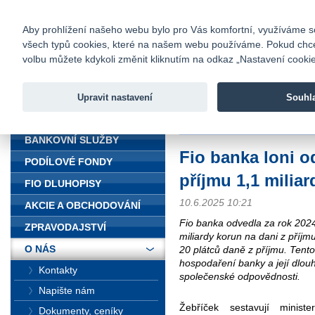
fio@fio.cz
Infomail:
Kontakty
|
Ceník
|
Kariéra
|
Na
Aby prohlížení našeho webu bylo pro Vás komfortní, využíváme sou
všech typů cookies, které na našem webu používáme. Pokud chcete 
Fio banka
volbu můžete kdykoli změnit kliknutím na odkaz „Nastavení cookies
Fio banka j
zprostředko
Upravit nastavení
Souhl
ÚVOD
Úvod
>
O nás
>
Média
>
Tiskové z
BANKOVNÍ SLUŽBY
Fio banka loni o
PODÍLOVÉ FONDY
příjmu 1,1 milia
FIO DLUHOPISY
10.6.2025 10:21
AKCIE A OBCHODOVÁNÍ
Fio banka odvedla za rok 2024
ZPRAVODAJSTVÍ
miliardy korun na dani z příjm
O NÁS
20 plátců daně z příjmu. Tento
hospodaření banky a její dlou
Kontakty
společenské odpovědnosti.
Napište nám
Žebříček sestavují minist
Dokumenty, ceníky