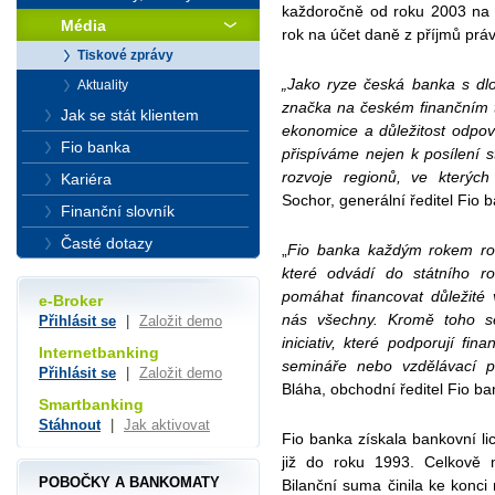
každoročně od roku 2003 na z
Média
rok na účet daně z příjmů prá
Tiskové zprávy
„Jako ryze česká banka s dlo
Aktuality
značka na českém finančním t
Jak se stát klientem
ekonomice a důležitost odpo
Fio banka
přispíváme nejen k posílení s
rozvoje regionů, ve kterýc
Kariéra
Sochor, generální ředitel Fio b
Finanční slovník
Časté dotazy
„
Fio banka každým rokem ros
které odvádí do státního 
pomáhat financovat důležité 
e-Broker
nás všechny. Kromě toho se
Přihlásit se
|
Založit demo
iniciativ, které podporují fin
Internetbanking
semináře nebo vzdělávací pr
Přihlásit se
|
Založit demo
Bláha, obchodní ředitel Fio ba
Smartbanking
Stáhnout
|
Jak aktivovat
Fio banka získala bankovní li
již do roku 1993. Celkově 
POBOČKY A BANKOMATY
Bilanční suma činila ke konci