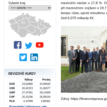
meziroční nárůst o 17,8 %. O
Vyberte kraj:
při meziročním zvýšení o 19,
tempo růstu oproti minulému o
činil 6,070 miliardy Kč.
DEVIZOVÉ KURZY
Nákup
Prodej
EUR
23,52880
24,95920
USD
20,42223
21,66377
GBP
27,47291
29,14309
CHF
25,15196
26,68104
Zdroj: https://financnisprava.g
PLN
5,47099
5,80361
Kompletní informace zde