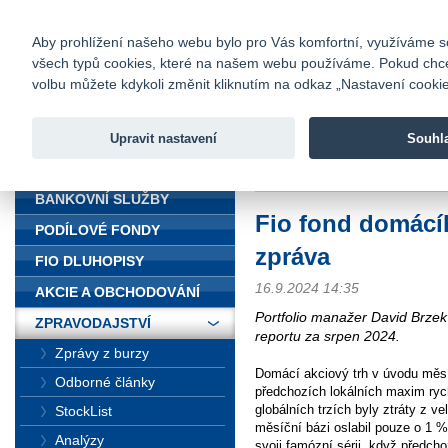
fio@fio.cz
Infomail:
Kontakty
|
Ceník
|
Kariéra
|
Na
Aby prohlížení našeho webu bylo pro Vás komfortní, využíváme sou
všech typů cookies, které na našem webu používáme. Pokud chcete 
Fio banka
volbu můžete kdykoli změnit kliknutím na odkaz „Nastavení cookies
Fio banka j
zprostředko
Upravit nastavení
Souhl
ÚVOD
Úvod
>
Zpravodajství
>
Fio fond d
BANKOVNÍ SLUŽBY
Fio fond domácíh
PODÍLOVÉ FONDY
zpráva
FIO DLUHOPISY
16.9.2024 14:35
AKCIE A OBCHODOVÁNÍ
Portfolio manažer David Brzek 
ZPRAVODAJSTVÍ
reportu za srpen 2024.
Zprávy z burzy
Domácí akciový trh v úvodu měsí
Odborné články
předchozích lokálních maxim ryc
globálních trzích byly ztráty z 
StockList
měsíční bázi oslabil pouze o 1 %
Analýzy
svoji famózní sérii, když předc