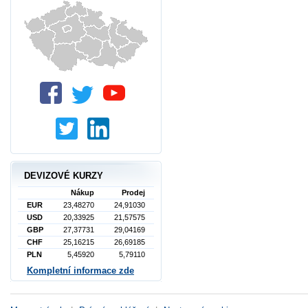
DEVIZOVÉ KURZY
Nákup
Prodej
EUR
23,48270
24,91030
USD
20,33925
21,57575
GBP
27,37731
29,04169
CHF
25,16215
26,69185
PLN
5,45920
5,79110
Kompletní informace zde