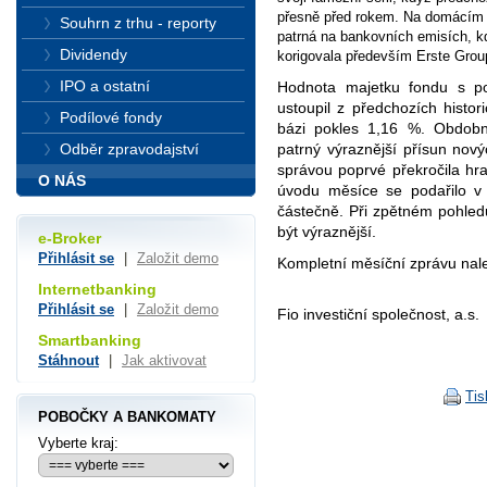
přesně před rokem. Na domácím t
Souhrn z trhu - reporty
patrná na bankovních emisích, k
Dividendy
korigovala především Erste Gro
IPO a ostatní
Hodnota majetku fondu s po
ustoupil z předchozích histo
Podílové fondy
bázi pokles 1,16 %. Obdobn
patrný výraznější přísun nov
Odběr zpravodajství
správou poprvé překročila hra
O NÁS
úvodu měsíce se podařilo v 
částečně. Při zpětném pohled
být výraznější.
e-Broker
Přihlásit se
|
Založit demo
Kompletní měsíční zprávu nal
Internetbanking
Přihlásit se
|
Založit demo
Fio investiční společnost, a.s.
Smartbanking
Stáhnout
|
Jak aktivovat
Tis
POBOČKY A BANKOMATY
Vyberte kraj: