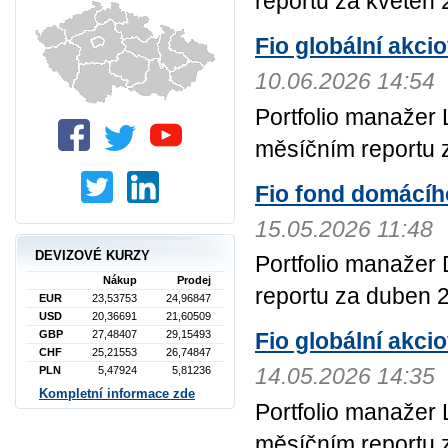
reportu za květen 
Fio globální akci
10.06.2026 14:54
Portfolio manažer 
měsíčním reportu 
Fio fond domácího
15.05.2026 11:48
DEVIZOVÉ KURZY
Portfolio manažer 
Nákup
Prodej
reportu za duben 
EUR
23,53753
24,96847
USD
20,36691
21,60509
Fio globální akci
GBP
27,48407
29,15493
CHF
25,21553
26,74847
14.05.2026 14:35
PLN
5,47924
5,81236
Kompletní informace zde
Portfolio manažer 
měsíčním reportu 