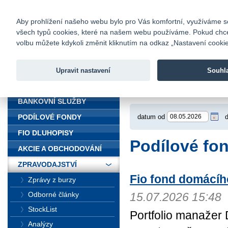
fio@fio.cz
Infomail:
Kontakty
|
Ceník
|
Kariéra
|
Na
Aby prohlížení našeho webu bylo pro Vás komfortní, využíváme sou
všech typů cookies, které na našem webu používáme. Pokud chcete 
Fio banka
volbu můžete kdykoli změnit kliknutím na odkaz „Nastavení cookies
Fio banka j
zprostředko
Upravit nastavení
Souhl
ÚVOD
Úvod
>
Zpravodajst
BANKOVNÍ SLUŽBY
datum od
PODÍLOVÉ FONDY
FIO DLUHOPISY
Podílové fo
AKCIE A OBCHODOVÁNÍ
ZPRAVODAJSTVÍ
Fio fond domácího
Zprávy z burzy
Odborné články
15.07.2026 15:48
StockList
Portfolio manažer 
Analýzy