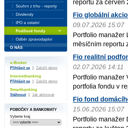
reportu za červen 
Souhrn z trhu - reporty
Fio globální akci
Dividendy
IPO a ostatní
09.07.2026 15:07
Podílové fondy
Portfolio manažer 
Odběr zpravodajství
měsíčním reportu 
O NÁS
Fio realitní podfon
e-Broker
02.07.2026 14:11
Přihlásit se
|
Založit demo
Portfolio manažer 
Internetbanking
Přihlásit se
|
Založit demo
portfolia fondu v r
Smartbanking
Stáhnout
|
Jak aktivovat
Fio fond domácího
15.06.2026 15:07
POBOČKY A BANKOMATY
Vyberte kraj:
Portfolio manažer 