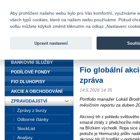
fio@fio.cz
Infomail:
Kontakty
|
Ceník
|
Kariéra
|
Na
Aby prohlížení našeho webu bylo pro Vás komfortní, využíváme sou
všech typů cookies, které na našem webu používáme. Pokud chcete 
Fio banka
volbu můžete kdykoli změnit kliknutím na odkaz „Nastavení cookies
Fio banka j
zprostředko
Upravit nastavení
Souhl
ÚVOD
Úvod
>
Zpravodajství
>
Fio globál
BANKOVNÍ SLUŽBY
Fio globální akc
PODÍLOVÉ FONDY
zpráva
FIO DLUHOPISY
14.5.2026 14:35
AKCIE A OBCHODOVÁNÍ
Portfolio manažer Lukáš Brodn
ZPRAVODAJSTVÍ
měsíčním reportu za duben 2
Zprávy z burzy
Akciový trh z pohledu světového
Odborné články
smazal ztráty z předchozího mě
na Blízkém východě. Ropa sice z
StockList
protože je Hormuzský průliv nad
Analýzy
akciový trh již konflikt v podsta