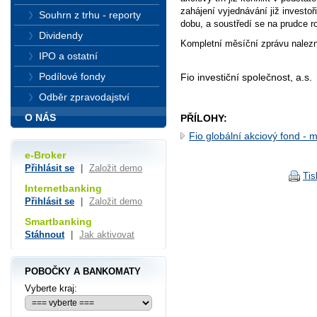
zahájení vyjednávání již investoři
Souhrn z trhu - reporty
dobu, a soustředí se na prudce ro
Dividendy
Kompletní měsíční zprávu nalez
IPO a ostatní
Podílové fondy
Fio investiční společnost, a.s.
Odběr zpravodajství
O NÁS
PŘÍLOHY:
Fio globální akciový fond - 
e-Broker
Přihlásit se
|
Založit demo
Tis
Internetbanking
Přihlásit se
|
Založit demo
Smartbanking
Stáhnout
|
Jak aktivovat
POBOČKY A BANKOMATY
Vyberte kraj: