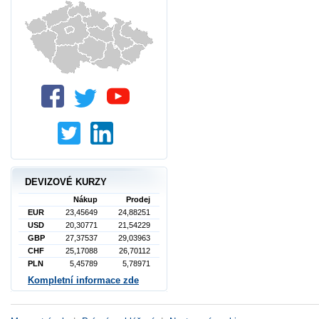
DEVIZOVÉ KURZY
Nákup
Prodej
EUR
23,45649
24,88251
USD
20,30771
21,54229
GBP
27,37537
29,03963
CHF
25,17088
26,70112
PLN
5,45789
5,78971
Kompletní informace zde