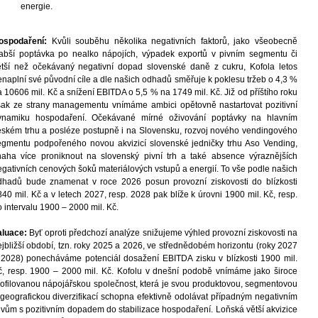
energie.
ospodaření:
Kvůli souběhu několika negativních faktorů, jako všeobecně
labší poptávka po nealko nápojích, výpadek exportů v pivním segmentu či
ětší než očekávaný negativní dopad slovenské daně z cukru, Kofola letos
enaplní své původní cíle a dle našich odhadů směřuje k poklesu tržeb o 4,3 %
 10606 mil. Kč a snížení EBITDA o 5,5 % na 1749 mil. Kč. Již od příštího roku
šak ze strany managementu vnímáme ambici opětovně nastartovat pozitivní
ynamiku hospodaření. Očekávané mírné oživování poptávky na hlavním
eském trhu a posléze postupně i na Slovensku, rozvoj nového vendingového
egmentu podpořeného novou akvizicí slovenské jedničky trhu Aso Vending,
naha více proniknout na slovenský pivní trh a také absence výraznějších
egativních cenových šoků materiálových vstupů a energií. To vše podle našich
dhadů bude znamenat v roce 2026 posun provozní ziskovosti do blízkosti
40 mil. Kč a v letech 2027, resp. 2028 pak blíže k úrovni 1900 mil. Kč, resp.
 intervalu 1900 – 2000 mil. Kč.
aluace:
Byť oproti předchozí analýze snižujeme výhled provozní ziskovosti na
ejbližší období, tzn. roky 2025 a 2026, ve střednědobém horizontu (roky 2027
 2028) ponecháváme potenciál dosažení EBITDA zisku v blízkosti 1900 mil.
č, resp. 1900 – 2000 mil. Kč. Kofolu v dnešní podobě vnímáme jako široce
rofilovanou nápojářskou společnost, která je svou produktovou, segmentovou
 geografickou diverzifikací schopna efektivně odolávat
případným negativním
livům s pozitivním dopadem do stabilizace hospodaření. Loňská větší akvizice