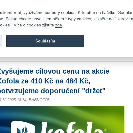
Kontakty
|
Ceník
|
Kariéra
|
Napište nám
|
Časté dotazy
|
Vztahy s investory
|
 komfortní, využíváme soubory cookies. Kliknutím na tlačítko "Souhlas
 Pokud chcete povolit jen některé typy cookies, klikněte na "Upravit 
kies“. Více o cookies zjistíte
zde
.
Fio banka je moderní česká banka. Poskytuje účty bez popla
zprostředkovává investice do cenných papírů.
Souhlasím
vod
>
Zpravodajství
>
Analýzy
>
Zvyšujeme cílovou cenu na akcie Kofola ze 410
držet"
Zvyšujeme cílovou cenu na akcie
Kofola ze 410 Kč na 484 Kč,
potvrzujeme doporučení "držet"
9.12.2025 18:34, BABKOFOL