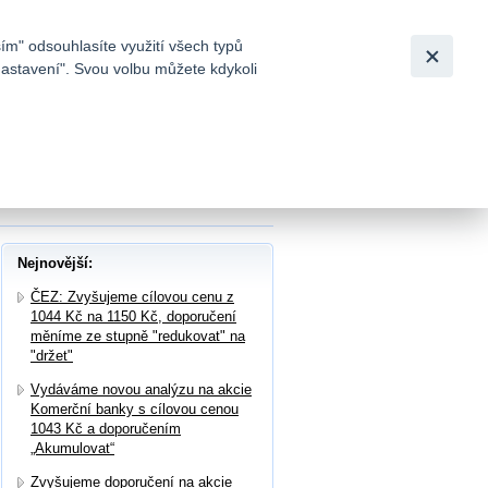
Bezpečnost
Česky
|
English
ím" odsouhlasíte využití všech typů
nastavení". Svou volbu můžete kdykoli
tků a
 Kč na 484 Kč, potvrzujeme doporučení
Nejnovější:
ČEZ: Zvyšujeme cílovou cenu z
1044 Kč na 1150 Kč, doporučení
měníme ze stupně "redukovat" na
"držet"
Vydáváme novou analýzu na akcie
Komerční banky s cílovou cenou
1043 Kč a doporučením
„Akumulovat“
Zvyšujeme doporučení na akcie