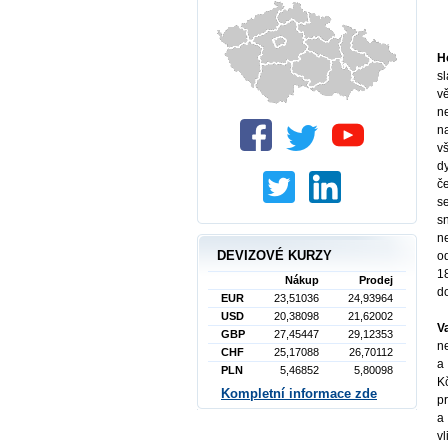
H
s
v
n
na
v
d
č
s
s
n
DEVIZOVÉ KURZY
o
18
Nákup
Prodej
do
EUR
23,51036
24,93964
USD
20,38098
21,62002
V
GBP
27,45447
29,12353
n
CHF
25,17088
26,70112
a
PLN
5,46852
5,80098
K
Kompletní informace zde
p
a
v