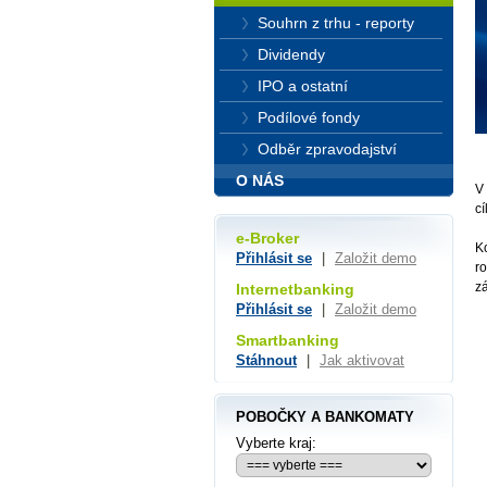
Souhrn z trhu - reporty
Dividendy
IPO a ostatní
Podílové fondy
Odběr zpravodajství
O NÁS
V
c
e-Broker
K
Přihlásit se
|
Založit demo
ro
z
Internetbanking
Přihlásit se
|
Založit demo
Smartbanking
Stáhnout
|
Jak aktivovat
POBOČKY A BANKOMATY
Vyberte kraj: