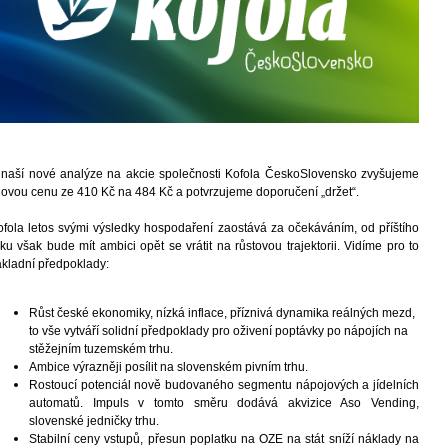
 naší nové analýze na akcie společnosti Kofola ČeskoSlovensko zvyšujeme
ílovou cenu ze 410 Kč na 484 Kč a potvrzujeme doporučení „držet“.
ofola letos svými výsledky hospodaření zaostává za očekáváním, od příštího
ku však bude mít ambici opět se vrátit na růstovou trajektorii. Vidíme pro to
ákladní předpoklady:
Růst české ekonomiky, nízká inflace, příznivá dynamika reálných mezd,
to vše vytváří solidní předpoklady pro oživení poptávky po nápojích na
stěžejním tuzemském trhu.
Ambice výrazněji posílit na slovenském pivním trhu.
Rostoucí potenciál nově budovaného segmentu nápojových a jídelních
automatů. Impuls v tomto směru dodává akvizice Aso Vending,
slovenské jedničky trhu.
Stabilní ceny vstupů, přesun poplatku na OZE na stát sníží náklady na