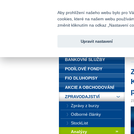
fio@fio.cz
Infomail:
Aby prohlížení našeho webu bylo pro Vás
cookies, které na našem webu používáme.
Fio banka
změnit kliknutím na odkaz „Nastavení coo
Upravit nastavení
ÚVOD
Ú
"
BANKOVNÍ SLUŽBY
PODÍLOVÉ FONDY
FIO DLUHOPISY
AKCIE A OBCHODOVÁNÍ
ZPRAVODAJSTVÍ
1
Zprávy z burzy
Odborné články
StockList
Analýzy