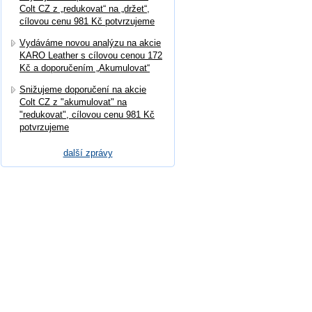
Colt CZ z „redukovat“ na „držet“,
cílovou cenu 981 Kč potvrzujeme
Vydáváme novou analýzu na akcie
KARO Leather s cílovou cenou 172
Kč a doporučením „Akumulovat“
Snižujeme doporučení na akcie
Colt CZ z "akumulovat" na
"redukovat", cílovou cenu 981 Kč
potvrzujeme
další zprávy