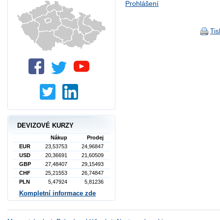
Prohlášení
Tis
DEVIZOVÉ KURZY
Nákup
Prodej
EUR
23,53753
24,96847
USD
20,36691
21,60509
GBP
27,48407
29,15493
CHF
25,21553
26,74847
PLN
5,47924
5,81236
Kompletní informace zde