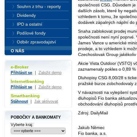
společnosti CSG. Důvodem je 
Souhrn z trhu - reporty
dalších zásob, které by negativn
Dividendy
vzhledem k tomu, že společno
dodávek zápalných náplní do p
IPO a ostatní
Snaha zablokovat prodej munič
Podílové fondy
společnosti není nyní poprvé.
Odběr zpravodajství
James Vance u americké minist
prodeje, a to vzhledem k mož
O NÁS
Czechoslovak Group jakékoliv
Akcie Vista Outdoor (VSTO) v
e-Broker
zaznamenaly pokles o 0,89 %
Přihlásit se
|
Založit demo
Dluhopisy CSG 8,00/28 s tic
Internetbanking
pražské burze zobchodovaly z
Přihlásit se
|
Založit demo
V návaznosti na vylepšení sys
Smartbanking
dluhopisů Fio banka aktualizo
Stáhnout
|
Jak aktivovat
obchodování dluhopisů prostře
Zdroj: DailyMail
POBOČKY A BANKOMATY
Vyberte kraj:
Jakub Němec
Fio banka, a.s.