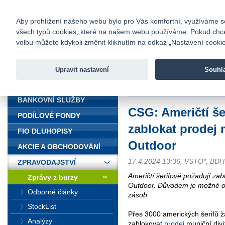
fio@fio.cz
Infomail:
Kontakty
|
Ceník
|
Kariéra
|
Na
Aby prohlížení našeho webu bylo pro Vás komfortní, využíváme sou
všech typů cookies, které na našem webu používáme. Pokud chcete 
Fio banka
volbu můžete kdykoli změnit kliknutím na odkaz „Nastavení cookies
Fio banka j
zprostředko
Upravit nastavení
Souhl
ÚVOD
Úvod
>
Zpravodajství
>
Zprávy z b
BANKOVNÍ SLUŽBY
CSG: Američtí še
PODÍLOVÉ FONDY
zablokat prodej 
FIO DLUHOPISY
Outdoor
AKCIE A OBCHODOVÁNÍ
17.4.2024 13:36, VSTO*, B
ZPRAVODAJSTVÍ
Američtí šerifové požadují zab
Zprávy z burzy
Outdoor. Důvodem je možné oh
Odborné články
zásob.
StockList
Přes 3000 amerických šerifů ž
Analýzy
zablokovat
prodej
muniční divi