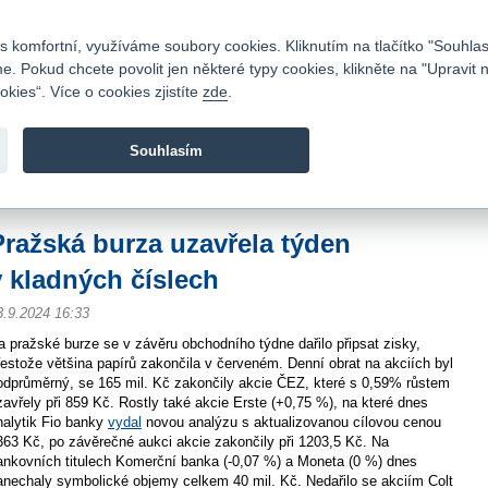
Kontakty
|
Ceník
|
Kariéra
|
Napište nám
|
Časté dotazy
|
Vztahy s investory
|
 komfortní, využíváme soubory cookies. Kliknutím na tlačítko "Souhlas
 Pokud chcete povolit jen některé typy cookies, klikněte na "Upravit 
kies“. Více o cookies zjistíte
zde
.
Fio banka je moderní česká banka. Poskytuje účty bez popla
zprostředkovává investice do cenných papírů.
Souhlasím
vod
>
Zpravodajství
>
Zprávy z burzy
>
Pražská burza uzavřela týden v kladných
Pražská burza uzavřela týden
v kladných číslech
3.9.2024 16:33
a pražské burze se v závěru obchodního týdne dařilo připsat zisky,
řestože většina papírů zakončila v červeném. Denní obrat na akciích byl
odprůměrný, se 165 mil. Kč zakončily akcie ČEZ, které s 0,59% růstem
zavřely při 859 Kč. Rostly také akcie Erste (+0,75 %), na které dnes
nalytik Fio banky
vydal
novou analýzu s aktualizovanou cílovou cenou
363 Kč, po závěrečné aukci akcie zakončily při 1203,5 Kč. Na
ankovních titulech Komerční banka (-0,07 %) a Moneta (0 %) dnes
anechaly symbolické objemy celkem 40 mil. Kč. Nedařilo se akciím Colt