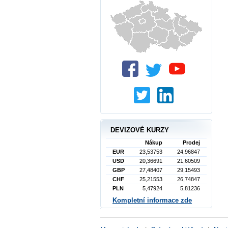
DEVIZOVÉ KURZY
Nákup
Prodej
EUR
23,53753
24,96847
USD
20,36691
21,60509
GBP
27,48407
29,15493
CHF
25,21553
26,74847
PLN
5,47924
5,81236
Kompletní informace zde