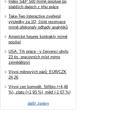
Index S&P 500 mírně posiluje po
slabších datech z trhu práce
Take-Two Interactive zveřejnil
výsledky za 1Q, čisté rezervace
mírně překonaly odhady analytiků
Americké futures kontrakty mírně
posilují
USA: Trh práce - v červenci ubylo
23 tis. pracovních míst mimo
zemědělství
Vývoj měnových párů: EUR/CZK
24,26
Vývoj cen komodit: Stříbro (+4,46
%), zlato (+1,93 %), měď (-1,07 %)
další zprávy