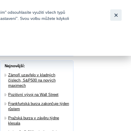
Bezpečnost
Česky
|
English
ím" odsouhlasíte využití všech typů
nastavení". Svou volbu můžete kdykoli
tků a
 číslech
Nejnovější:
Zámoří uzavřelo v kladných
číslech, S&P500 na nových
maximech
Pozitivní vývoj na Wall Street
Frankfurtská burza zakončuje týden
růstem
Pražská burza v závěru týdne
klesala