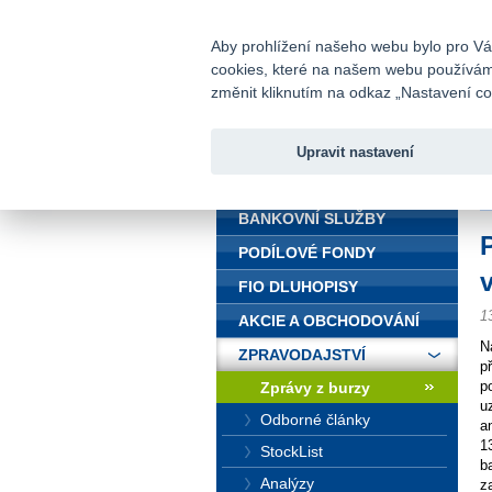
fio@fio.cz
Infomail:
Aby prohlížení našeho webu bylo pro Vás
cookies, které na našem webu používáme.
Fio banka
změnit kliknutím na odkaz „Nastavení coo
Upravit nastavení
ÚVOD
Ú
BANKOVNÍ SLUŽBY
PODÍLOVÉ FONDY
FIO DLUHOPISY
1
AKCIE A OBCHODOVÁNÍ
N
ZPRAVODAJSTVÍ
p
p
Zprávy z burzy
u
Odborné články
a
1
StockList
b
Analýzy
z