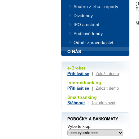
(
Souhrn z trhu - reporty
P
Dividendy
M
IPO a ostatní
Podílové fondy
Odběr zpravodajství
O NÁS
e-Broker
Přihlásit se
|
Založit demo
Internetbanking
Přihlásit se
|
Založit demo
Smartbanking
Stáhnout
|
Jak aktivovat
POBOČKY A BANKOMATY
Vyberte kraj: