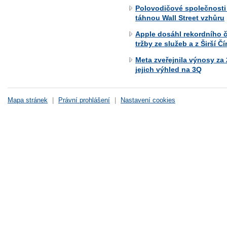
Polovodičové společnosti
táhnou Wall Street vzhůru
Apple dosáhl rekordního č
tržby ze služeb a z Širší Č
Meta zveřejnila výnosy za
jejich výhled na 3Q
Mapa stránek
|
Právní prohlášení
|
Nastavení cookies