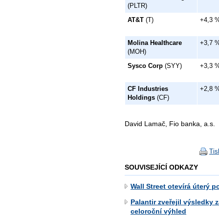
(PLTR)
AT&T
(T)
+4,3 
Molina Healthcare
+3,7 
(MOH)
Sysco Corp
(SYY)
+3,3 
CF Industries
+2,8 
Holdings
(CF)
David Lamač, Fio banka, a.s.
Tis
SOUVISEJÍCÍ ODKAZY
Wall Street otevírá úterý 
Palantir zveřejil výsledky
celoroční výhled