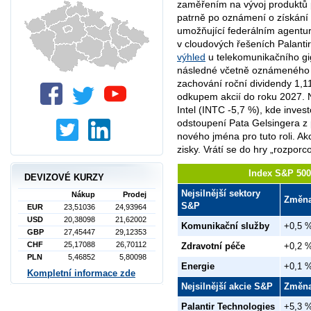
zaměřením na vývoj produktů 
patrně po oznámení o získání
umožňující federálním agentur
v cloudových řešeních Palantiru
výhled
u telekomunikačního gi
následné včetně oznámené
ho
zachování roční dividendy 1,1
odkupem akcií do roku 2027. 
Intel (INTC -5,7 %), kde invest
odstoupení Pata Gelsingera z
nového jména pro tuto roli. Ak
zisky. Vrátí se do hry „rozporc
Index S&P 500 
DEVIZOVÉ KURZY
Nejsilnější sektory
Nákup
Prodej
Změn
S&P
EUR
23,51036
24,93964
USD
20,38098
21,62002
Komunikační služby
+0,5 
GBP
27,45447
29,12353
CHF
25,17088
26,70112
Zdravotní péče
+0,2 
PLN
5,46852
5,80098
Energie
+0,1 
Kompletní informace zde
Nejsilnější akcie S&P
Změn
Palantir Technologies
+5,3 