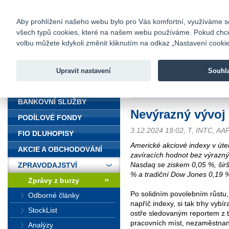
fio@fio.cz
Infomail:
Kontakty
|
Ceník
|
Kariéra
|
Na
Aby prohlížení našeho webu bylo pro Vás komfortní, využíváme sou
všech typů cookies, které na našem webu používáme. Pokud chcete 
Fio banka
volbu můžete kdykoli změnit kliknutím na odkaz „Nastavení cookies
Fio banka j
zprostředko
Upravit nastavení
Souhl
ÚVOD
Úvod
>
Zpravodajství
>
Zprávy z b
BANKOVNÍ SLUŽBY
Nevýrazný vývoj 
PODÍLOVÉ FONDY
3.12.2024 19:02, T, INTC, A
FIO DLUHOPISY
Americké akciové indexy v úter
AKCIE A OBCHODOVÁNÍ
zavíracích hodnot bez výraznýc
Nasdaq se ziskem 0,05 %, šir
ZPRAVODAJSTVÍ
% a tradiční Dow Jones 0,19 
Zprávy z burzy
Po solidním povolebním růstu,
Odborné články
napříč indexy, si tak trhy vyb
StockList
ostře sledovaným reportem z 
pracovních míst, nezaměstnano
Analýzy