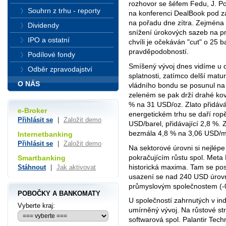
rozhovor se šéfem Fedu, J. P
Souhrn z trhu - reporty
na konferenci DealBook pod zá
na pořadu dne zítra. Zejména
Dividendy
snížení úrokových sazeb na pr
IPO a ostatní
chvíli je očekáván "cut" o 25
pravděpodobností.
Podílové fondy
Smíšený vývoj dnes vidíme u dl
Odběr zpravodajství
splatnosti, zatímco delší matur
O NÁS
vládního bondu se posunul na 
zeleném se pak drží drahé kovy
% na 31 USD/oz. Zlato přidáv
e-Broker
energetickém trhu se daří ropě
Přihlásit se
|
Založit demo
USD/barel, přidávající 2,8 %.
bezmála 4,8 % na 3,06 USD/
Internetbanking
Přihlásit se
|
Založit demo
Na sektorové úrovni si nejlépe
pokračujícím růstu spol. Meta
Smartbanking
historická maxima. Tam se pos
Stáhnout
|
Jak aktivovat
usazení se nad 240 USD úrovn
průmyslovým společnostem (-
POBOČKY A BANKOMATY
U společností zahrnutých v in
Vyberte kraj:
umírněný vývoj. Na růstové st
softwarová spol. Palantir Tec