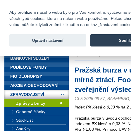
fio@fio.cz
Infomail:
Kontakty
|
Ceník
|
Kariéra
|
Na
Aby prohlížení našeho webu bylo pro Vás komfortní, využíváme sou
všech typů cookies, které na našem webu používáme. Pokud chcete 
Fio banka
volbu můžete kdykoli změnit kliknutím na odkaz „Nastavení cookies
Fio banka j
zprostředko
Upravit nastavení
Souhl
ÚVOD
Úvod
>
Zpravodajství
>
Zprávy z b
výsledků za 1Q.
BANKOVNÍ SLUŽBY
PODÍLOVÉ FONDY
Pražská burza v
FIO DLUHOPISY
mírně ztrácí, Fo
AKCIE A OBCHODOVÁNÍ
zveřejnění výsle
ZPRAVODAJSTVÍ
13.5.2025 09:57, BAAERBA
Zprávy z burzy
Index PX klesá o 0,33 % na 2 
Odborné články
Pražská burza v úvodu obchod
StockList
indexem
PX
klesá o 0,33 %. N
Analýzy
VIG (-1,08 %), Primoco UAV (-