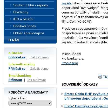
zvýšila
cílovou cenu akcií
Erst
Souhrn z trhu - reporty
doporučení "overweight". Mor
Dividendy
cenu na 83 EUR při stálém do
největší růst zaznamenávají a
IPO a ostatní
%) a Colt (+0,60 %).
Podílové fondy
Prodejce streetwearové módy
hospodaření za první čtvrtletí
Odběr zpravodajství
meziroční růst ve všech finan
O NÁS
zvýšila původní finanční výhle
e-Broker
Michal Šnobl
Přihlásit se
|
Založit demo
Fio banka, a.s.
Prohlášení
Internetbanking
Přihlásit se
|
Založit demo
Smartbanking
Tis
Stáhnout
|
Jak aktivovat
SOUVISEJÍCÍ ODKAZY
POBOČKY A BANKOMATY
Erste: Oddo BHF zvyšuje c
Vyberte kraj:
při novém doporučení „Ou
Erste: Barclays zvyšuje c