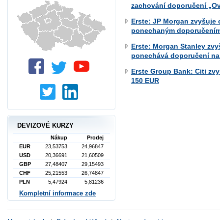
zachování doporučení „O
Erste: JP Morgan zvyšuje 
ponechaným doporučením
Erste: Morgan Stanley zvy
ponechává doporučení na 
Erste Group Bank: Citi zv
150 EUR
DEVIZOVÉ KURZY
Nákup
Prodej
EUR
23,53753
24,96847
USD
20,36691
21,60509
GBP
27,48407
29,15493
CHF
25,21553
26,74847
PLN
5,47924
5,81236
Kompletní informace zde