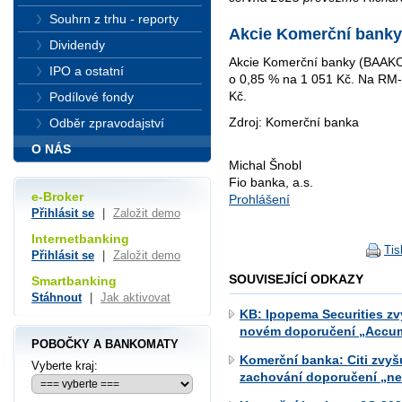
Souhrn z trhu - reporty
Akcie Komerční banky
Dividendy
Akcie Komerční banky (BAAKO
IPO a ostatní
o 0,85 % na 1 051 Kč. Na RM
Kč.
Podílové fondy
Zdroj: Komerční banka
Odběr zpravodajství
O NÁS
Michal Šnobl
Fio banka, a.s.
e-Broker
Prohlášení
Přihlásit se
|
Založit demo
Internetbanking
Tis
Přihlásit se
|
Založit demo
SOUVISEJÍCÍ ODKAZY
Smartbanking
Stáhnout
|
Jak aktivovat
KB: Ipopema Securities zv
novém doporučení „Accum
POBOČKY A BANKOMATY
Komerční banka: Citi zvyš
Vyberte kraj:
zachování doporučení „ne