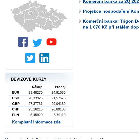
Komerční banka za 2Q 2026
Projekce hospodaření Kom
Komerční banka: Trigon D
na 1 070 Kč při stálém do
DEVIZOVÉ KURZY
Nákup
Prodej
EUR
23,48270
24,91030
USD
20,33925
21,57575
GBP
27,37731
29,04169
CHF
25,16215
26,69185
PLN
5,45920
5,79110
Kompletní informace zde