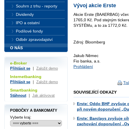
Vývoj akcie Erste
Souhrn z trhu - reporty
Dividendy
Akcie Erste (BAAERBAG) včera
1765,0 Kč. Pod stejným ticke
IPO a ostatní
SYSTÉMu, a to za 1772,0 Kč.
Podílové fondy
Odběr zpravodajství
Zdroj: Bloomberg
O NÁS
Jakub Němec
Fio banka, a.s.
e-Broker
Prohlášení
Přihlásit se
|
Založit demo
Internetbanking
Přihlásit se
|
Založit demo
Tis
Smartbanking
SOUVISEJÍCÍ ODKAZY
Stáhnout
|
Jak aktivovat
Erste: Oddo BHF zvyšuje c
při novém doporučení „Ou
POBOČKY A BANKOMATY
Vyberte kraj:
Erste: Barclays zvyšuje c
zachování doporučení „O