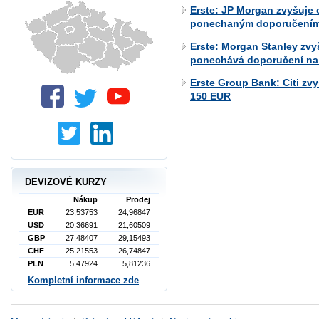
Erste: JP Morgan zvyšuje 
ponechaným doporučením
Erste: Morgan Stanley zvy
ponechává doporučení na 
Erste Group Bank: Citi zv
150 EUR
DEVIZOVÉ KURZY
Nákup
Prodej
EUR
23,53753
24,96847
USD
20,36691
21,60509
GBP
27,48407
29,15493
CHF
25,21553
26,74847
PLN
5,47924
5,81236
Kompletní informace zde