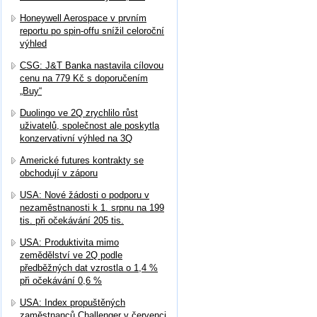
Honeywell Aerospace v prvním
reportu po spin-offu snížil celoroční
výhled
CSG: J&T Banka nastavila cílovou
cenu na 779 Kč s doporučením
„Buy“
Duolingo ve 2Q zrychlilo růst
uživatelů, společnost ale poskytla
konzervativní výhled na 3Q
Americké futures kontrakty se
obchodují v záporu
USA: Nové žádosti o podporu v
nezaměstnanosti k 1. srpnu na 199
tis. při očekávání 205 tis.
USA: Produktivita mimo
zemědělství ve 2Q podle
předběžných dat vzrostla o 1,4 %
při očekávání 0,6 %
USA: Index propuštěných
zaměstnanců Challenger v červenci