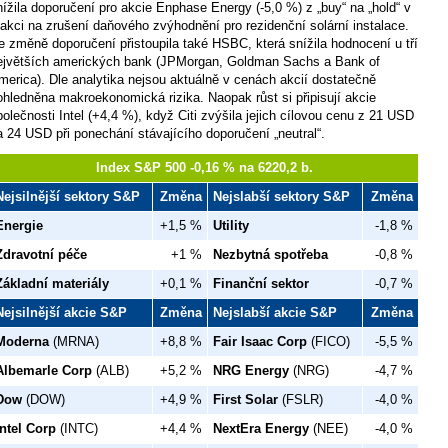
nížila doporučení pro akcie Enphase Energy (-5,0 %) z „buy“ na „hold“ v
eakci na zrušení daňového zvýhodnění pro rezidenční solární instalace.
e změně doporučení přistoupila také HSBC, která snížila hodnocení u tří
ejvětších amerických bank (JPMorgan, Goldman Sachs a Bank of
merica). Dle analytika nejsou aktuálně v cenách akcií dostatečně
ohledněna makroekonomická rizika. Naopak růst si připisují akcie
polečnosti Intel (+4,4 %), když Citi zvýšila jejich cílovou cenu z 21 USD
a 24 USD při ponechání stávajícího doporučení „neutral“.
Index S&P 500 -0,16 % na 6220,2 b.
Nejsilnější sektory S&P
Změna
Nejslabší sektory S&P
Změna
Energie
+1,5 %
Utility
-1,8 %
Zdravotní péče
+1 %
Nezbytná spotřeba
-0,8 %
Základní materiály
+0,1 %
Finanční sektor
-0,7 %
Nejsilnější akcie S&P
Změna
Nejslabší akcie S&P
Změna
Moderna
(MRNA)
+8,8 %
Fair Isaac Corp
(FICO)
-5,5 %
Albemarle Corp
(ALB)
+5,2 %
NRG Energy
(NRG)
-4,7 %
Dow
(DOW)
+4,9 %
First Solar
(FSLR)
-4,0 %
Intel Corp
(INTC)
+4,4 %
NextEra Energy
(NEE)
-4,0 %