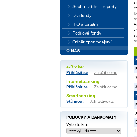
s
Souhrn z trhu - reporty
r
K
Dividendy
n
IPO a ostatní
A
z
Podílové fondy
s
n
Odběr zpravodajství
O NÁS
e-Broker
Přihlásit se
|
Založit demo
Internetbanking
Přihlásit se
|
Založit demo
Smartbanking
Stáhnout
|
Jak aktivovat
POBOČKY A BANKOMATY
Vyberte kraj: