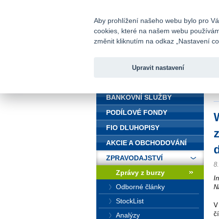
fio@fio.cz
Infomail:
Aby prohlížení našeho webu bylo pro Vás
cookies, které na našem webu používáme.
Fio banka
změnit kliknutím na odkaz „Nastavení coo
Upravit nastavení
ÚVOD
Ú
n
BANKOVNÍ SLUŽBY
PODÍLOVÉ FONDY
W
FIO DLUHOPISY
AKCIE A OBCHODOVÁNÍ
ZPRAVODAJSTVÍ
8
Zprávy z burzy
I
Odborné články
N
StockList
V
č
Analýzy