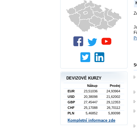
Z
J
F
P
S
DEVIZOVÉ KURZY
Nákup
Prodej
EUR
23,51036
24,93964
USD
20,38098
21,62002
GBP
27,45447
29,12353
CHF
25,17088
26,70112
PLN
5,46852
5,80098
Kompletní informace zde