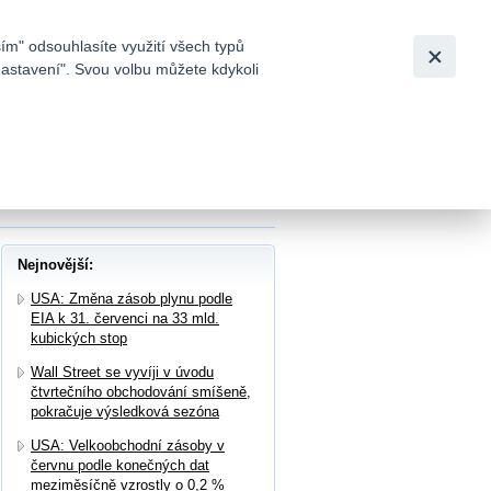
Bezpečnost
Česky
|
English
ím" odsouhlasíte využití všech typů
nastavení". Svou volbu můžete kdykoli
tků a
, analytik z HSBC snížil doporučení u tří
Nejnovější:
USA: Změna zásob plynu podle
EIA k 31. červenci na 33 mld.
kubických stop
Wall Street se vyvíji v úvodu
čtvrtečního obchodování smíšeně,
pokračuje výsledková sezóna
USA: Velkoobchodní zásoby v
červnu podle konečných dat
meziměsíčně vzrostly o 0,2 %