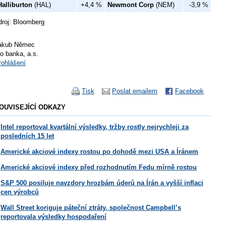
Halliburton
(HAL)
+4,4 %
Newmont Corp
(NEM)
-3,9 %
droj: Bloomberg
akub Němec
io banka, a.s.
rohlášení
Tisk
Poslat emailem
Facebook
OUVISEJÍCÍ ODKAZY
Intel reportoval kvartální výsledky, tržby rostly nejrychleji za
posledních 15 let
Americké akciové indexy rostou po dohodě mezi USA a Íránem
Americké akciové indexy před rozhodnutím Fedu mírně rostou
S&P 500 posiluje navzdory hrozbám úderů na Írán a vyšší inflaci
cen výrobců
Wall Street koriguje páteční ztráty, společnost Campbell’s
reportovala výsledky hospodaření