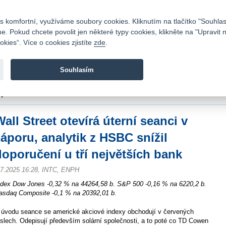
Kontakty
|
Ceník
|
Kariéra
|
Napište nám
|
Časté dotazy
|
Vztahy s investory
|
 komfortní, využíváme soubory cookies. Kliknutím na tlačítko "Souhlas
 Pokud chcete povolit jen některé typy cookies, klikněte na "Upravit 
kies“. Více o cookies zjistíte
zde
.
Fio banka je moderní česká banka. Poskytuje účty bez popla
zprostředkovává investice do cenných papírů.
Souhlasím
vod
>
Zpravodajství
>
Zprávy z burzy
>
Wall Street otevírá úterní seanci v záporu
ejvětších bank
all Street otevírá úterní seanci v
záporu, analytik z HSBC snížil
doporučení u tří největších bank
.7.2025 16:28, INTC, ENPH
ndex Dow Jones -0,32 % na 44264,58 b. S&P 500 -0,16 % na 6220,2 b.
asdaq Composite -0,1 % na 20392,01 b.
 úvodu seance se americké akciové indexy obchodují v červených
íslech. Odepisují především solární společnosti, a to poté co TD Cowen