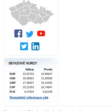
DEVIZOVÉ KURZY
Nákup
Prodej
EUR
23,53753
24,96847
USD
20,36691
21,60509
GBP
27,48407
29,15493
CHF
25,21553
26,74847
PLN
5,47924
5,81236
Kompletní informace zde