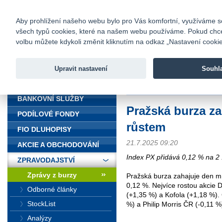
fio@fio.cz
Infomail:
Kontakty
|
Ceník
|
Kariéra
|
Na
Aby prohlížení našeho webu bylo pro Vás komfortní, využíváme sou
všech typů cookies, které na našem webu používáme. Pokud chcete 
Fio banka
volbu můžete kdykoli změnit kliknutím na odkaz „Nastavení cookies
Fio banka j
zprostředko
Upravit nastavení
Souhl
ÚVOD
Úvod
>
Zpravodajství
>
Zprávy z b
BANKOVNÍ SLUŽBY
Pražská burza z
PODÍLOVÉ FONDY
růstem
FIO DLUHOPISY
21.7.2025 09:20
AKCIE A OBCHODOVÁNÍ
Index PX přidává 0,12 % na 2 
ZPRAVODAJSTVÍ
Zprávy z burzy
Pražská burza zahajuje den m
0,12 %. Nejvíce rostou akcie
Odborné články
(+1,35 %) a Kofola (+1,18 %).
StockList
%) a Philip Morris ČR (-0,11 %
Analýzy