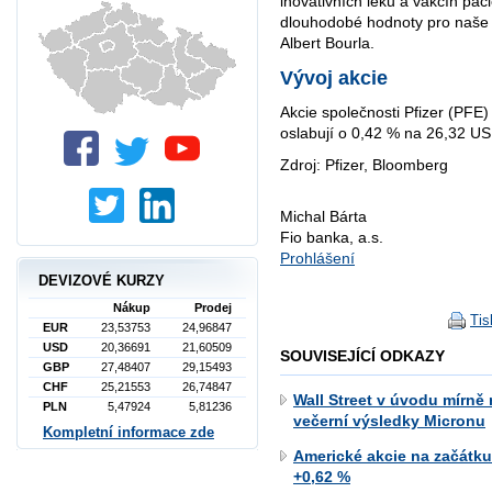
inovativních léků a vakcín pa
dlouhodobé hodnoty pro naše a
Albert Bourla.
Vývoj akcie
Akcie společnosti Pfizer (PFE
oslabují o 0,42 % na 26,32 US
Zdroj: Pfizer, Bloomberg
Michal Bárta
Fio banka, a.s.
Prohlášení
DEVIZOVÉ KURZY
Nákup
Prodej
Tis
EUR
23,53753
24,96847
USD
20,36691
21,60509
SOUVISEJÍCÍ ODKAZY
GBP
27,48407
29,15493
CHF
25,21553
26,74847
Wall Street v úvodu mírně 
PLN
5,47924
5,81236
večerní výsledky Micronu
Kompletní informace zde
Americké akcie na začátk
+0,62 %