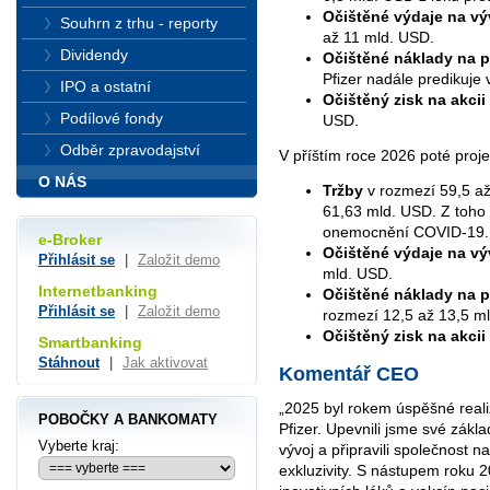
Očištěné výdaje na v
Souhrn z trhu - reporty
až 11 mld. USD.
Dividendy
Očištěné
náklady na p
Pfizer nadále predikuje
IPO a ostatní
Očištěný zisk na akcii
Podílové fondy
USD.
Odběr zpravodajství
V příštím roce 2026 poté proje
O NÁS
Tržby
v rozmezí 59,5 až
61,63 mld. USD. Z toho p
onemocnění COVID-19.
e-Broker
Očištěné výdaje na vý
Přihlásit se
|
Založit demo
mld. USD.
Internetbanking
Očištěné
náklady na p
Přihlásit se
|
Založit demo
rozmezí 12,5 až 13,5 m
Očištěný zisk na akcii
Smartbanking
Stáhnout
|
Jak aktivovat
Komentář CEO
„2025 byl rokem úspěšné reali
POBOČKY A BANKOMATY
Pfizer. Upevnili jsme své zákl
Vyberte kraj:
vývoj a připravili společnost n
exkluzivity. S nástupem roku