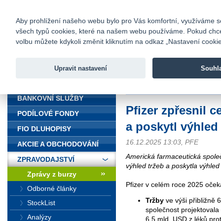
fio@fio.cz
Infomail:
Kontakty
|
Ceník
|
Kariéra
|
Na
Aby prohlížení našeho webu bylo pro Vás komfortní, využíváme sou
všech typů cookies, které na našem webu používáme. Pokud chcete 
Fio banka
volbu můžete kdykoli změnit kliknutím na odkaz „Nastavení cookies
Fio banka j
zprostředko
Upravit nastavení
Souhl
ÚVOD
Úvod
>
Zpravodajství
>
Zprávy z b
BANKOVNÍ SLUŽBY
Pfizer zpřesnil c
PODÍLOVÉ FONDY
a poskytl výhled
FIO DLUHOPISY
16.12.2025 13:03, PFE
AKCIE A OBCHODOVÁNÍ
Americká farmaceutická společ
ZPRAVODAJSTVÍ
výhled tržeb a poskytla výhled 
Zprávy z burzy
Pfizer v celém roce 2025 oček
Odborné články
Tržby
ve výši přibližně
StockList
společnost projektovala
Analýzy
6,5 mld. USD z léků pr