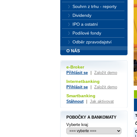
Souhrn z trhu - reporty
Dividendy
IPO a ostatní
Podílové fondy
Odběr zpravodajství
O NÁS
e-Broker
Přihlásit se
|
Založit demo
Internetbanking
Přihlásit se
|
Založit demo
Smartbanking
Stáhnout
|
Jak aktivovat
POBOČKY A BANKOMATY
Č
Vyberte kraj:
O