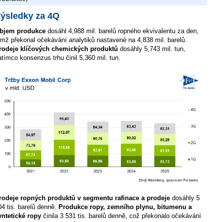
ýsledky za 4Q
bjem produkce
dosáhl 4,988 mil. barelů ropného ekvivalentu za den,
ímž překonal očekávání analytiků nastavené na 4,838 mil. barelů.
rodeje klíčových chemických produktů
dosáhly 5,743 mil. tun,
atímco konsenzus trhu činil 5,360 mil. tun.
rodeje ropných produktů v segmentu rafinace a prodeje
dosáhly 5
04 tis. barelů denně.
Produkce ropy, zemního plynu, bitumenu a
yntetické ropy
činila 3 531 tis. barelů denně, což překonalo očekávání