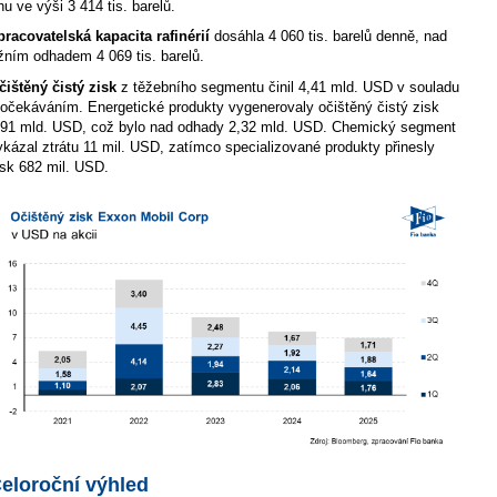
hu ve výši 3 414 tis. barelů.
pracovatelská kapacita rafinérií
dosáhla 4 060 tis. barelů denně, nad
ržním odhadem 4 069 tis. barelů.
čištěný čistý zisk
z těžebního segmentu činil 4,41 mld. USD v souladu
 očekáváním. Energetické produkty vygenerovaly očištěný čistý zisk
,91 mld. USD, což bylo nad odhady 2,32 mld. USD. Chemický segment
ykázal ztrátu 11 mil. USD, zatímco specializované produkty přinesly
isk 682 mil. USD.
eloroční výhled