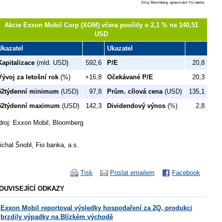
Akcie Exxon Mobil Corp (XOM) včera posílily o 2,1 % na 140,51
USD
Ukazatel
Ukazatel
Kapitalizace
(mld. USD)
592,6
P/E
20,8
Vývoj za letošní rok
(%)
+16,8
Očekávané P/E
20,3
52týdenní minimum
(USD)
97,8
Prům. cílová cena
(USD)
135,1
52týdenní maximum
(USD)
142,3
Dividendový výnos
(%)
2,8
droj: Exxon Mobil, Bloomberg
ichal Šnobl, Fio banka, a.s.
Tisk
Poslat emailem
Facebook
OUVISEJÍCÍ ODKAZY
Exxon Mobil reportoval výsledky hospodaření za 2Q, produkci
brzdily výpadky na Blízkém východě