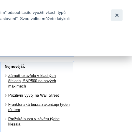
Bezpečnost
Česky
|
English
ím" odsouhlasíte využití všech typů
nastavení". Svou volbu můžete kdykoli
tků a
akcii za 4Q v souladu s konsenzem analytiků
Nejnovější:
Zámoří uzavřelo v kladných
číslech, S&P500 na nových
maximech
Pozitivní vývoj na Wall Street
Frankfurtská burza zakončuje týden
růstem
Pražská burza v závěru týdne
klesala