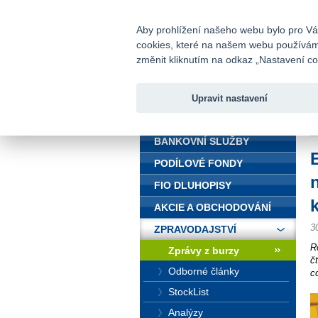
fio@fio.cz
Infomail:
Aby prohlížení našeho webu bylo pro Vás
cookies, které na našem webu používáme.
Fio banka
změnit kliknutím na odkaz „Nastavení coo
Upravit nastavení
ÚVOD
Ú
BANKOVNÍ SLUŽBY
PODÍLOVÉ FONDY
FIO DLUHOPISY
AKCIE A OBCHODOVÁNÍ
3
ZPRAVODAJSTVÍ
R
Zprávy z burzy
č
Odborné články
c
StockList
Analýzy