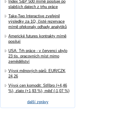
Index S&P 500 mírně posiluje po
slabších datech z trhu práce
Take-Two Interactive zveřejnil
výsledky za 1Q, čisté rezervace
mírně překonaly odhady analytiků
Americké futures kontrakty mírně
posilují
USA: Trh práce - v červenci ubylo
23 tis. pracovních míst mimo
zemědělství
Vývoj měnových párů: EUR/CZK
24,26
Vývoj cen komodit: Stříbro (+4,46
%), zlato (+1,93 %), měď (-1,07 %)
další zprávy