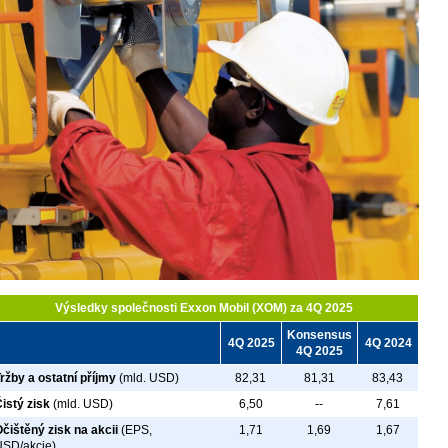
Výsledky společnosti Exxon Mobil (XOM) za 4Q 2025
Konsensus
4Q 2025
4Q 2024
4Q 2025
Tržby
a ostatní příjmy
(mld. USD)
82,31
81,31
83,43
istý zisk
(mld. USD)
6,50
--
7,61
čištěný zisk na akcii
(EPS,
1,71
1,69
1,67
USD/akcie)