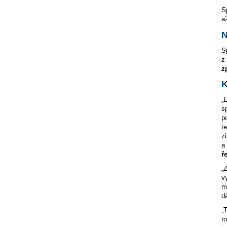
S
a
N
S
z
z
K
„
s
p
t
z
a
ř
„
v
m
d
„
r