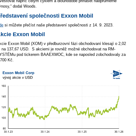
nvestovat napříč celým cyklem a dlouhodobě přinášet nadprůměrné
ýnosy,“ dodal Woods.
ředstavení společnosti Exxon Mobil
de
si můžete přečíst naše představení společnosti z 14. 9. 2023.
kcie Exxon Mobil
kcie Exxon Mobil (XOM) v předburzovní fázi obchodovaní klesají o 2,02
 na 137,67 USD.
S akciemi je rovněž možné obchodovat na RM-
YSTÉMu pod tickerem BAAEXMOC, kde se naposled zobchodovaly za
 700 Kč.