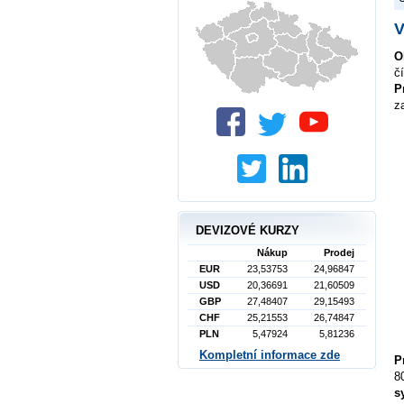
V
O
č
P
z
DEVIZOVÉ KURZY
Nákup
Prodej
EUR
23,53753
24,96847
USD
20,36691
21,60509
GBP
27,48407
29,15493
CHF
25,21553
26,74847
PLN
5,47924
5,81236
Kompletní informace zde
P
8
s