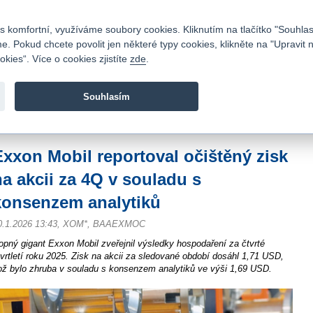
Kontakty
|
Ceník
|
Kariéra
|
Napište nám
|
Časté dotazy
|
Vztahy s investory
|
 komfortní, využíváme soubory cookies. Kliknutím na tlačítko "Souhlas
 Pokud chcete povolit jen některé typy cookies, klikněte na "Upravit 
kies“. Více o cookies zjistíte
zde
.
Fio banka je moderní česká banka. Poskytuje účty bez popla
zprostředkovává investice do cenných papírů.
Souhlasím
vod
>
Zpravodajství
>
Zprávy z burzy
>
Exxon Mobil reportoval očištěný zisk na 
Exxon Mobil reportoval očištěný zisk
na akcii za 4Q v souladu s
konsenzem analytiků
0.1.2026 13:43, XOM*, BAAEXMOC
opný gigant Exxon Mobil zveřejnil výsledky hospodaření za čtvrté
tvrtletí roku 2025. Zisk na akcii za sledované období dosáhl 1,71 USD,
ož bylo zhruba v souladu s konsenzem analytiků ve výši 1,69 USD.