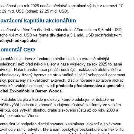
polečnost pro rok 2026 nadále očekává kapitálové výdaje v rozmezí 27
ž 29 mld. USD (odhad: 27,25 mld. USD).
avrácení kapitálu akcionářům
polečnost ve čtvrtém čtvrtletí vrátila akcionářům celkem 9,5 mld. USD,
 toho 4,4 mld. USD ve formě
dividend
a 5,1 mld. USD prostřednictvím
pětných odkupů akcií
.
omentář CEO
ExxonMobil je dnes z fundamentálního hlediska výrazně silnější
polečností než před několika lety a naše výsledky za rok 2025 to jasně
otvrzují. Naše transformace přináší odolnější, nákladově efektivnější a
echnologicky řízený byznys se strukturálně silnější schopností generovat
isky, postavený na kvalitních aktivech, disciplinované kapitálové alokaci
 vysoké kvalitě realizace,“ uvedl
předseda představenstva a generální
editel ExxonMobilu Darren Woods
.
Z každého barelu a každé molekuly, které produkujeme, dokážeme
ytěžit vyšší hodnotu a zároveň budujeme růstové platformy ve velkém
ěřítku, což vytváří dlouhou dráhu ziskového růstu až do roku 2030 a
ále,“ pokračoval Woods.
Tento růst je podpořen disciplinovanou kapitálovou alokací a špičkovou
ozvahou v rámci odvětví, která nám poskytuje bezkonkurenční flexibilitu