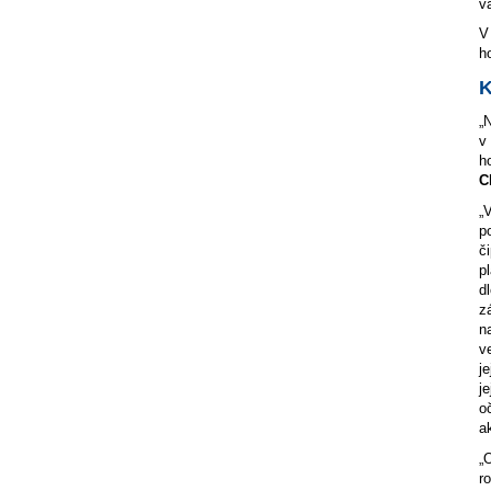
v
V
h
K
„
v
h
C
„
p
č
p
d
z
n
v
j
j
o
a
„
r