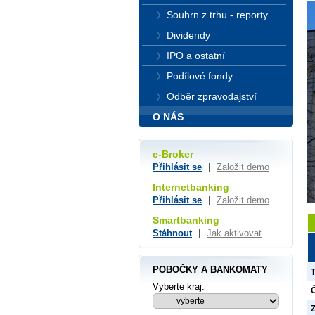
Souhrn z trhu - reporty
Dividendy
IPO a ostatní
Podílové fondy
Odběr zpravodajství
O NÁS
e-Broker
Přihlásit se
|
Založit demo
Internetbanking
Přihlásit se
|
Založit demo
Smartbanking
Stáhnout
|
Jak aktivovat
POBOČKY A BANKOMATY
Vyberte kraj:
Č
Z