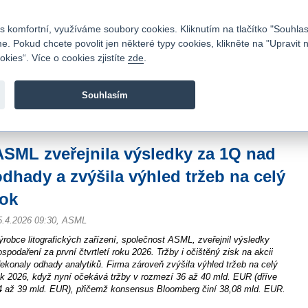
Kontakty
|
Ceník
|
Kariéra
|
Napište nám
|
Časté dotazy
|
Vztahy s investory
|
 komfortní, využíváme soubory cookies. Kliknutím na tlačítko "Souhlas
 Pokud chcete povolit jen některé typy cookies, klikněte na "Upravit 
kies“. Více o cookies zjistíte
zde
.
Fio banka je moderní česká banka. Poskytuje účty bez popla
zprostředkovává investice do cenných papírů.
Souhlasím
vod
>
Zpravodajství
>
Zprávy z burzy
>
ASML zveřejnila výsledky za 1Q nad odha
ASML zveřejnila výsledky za 1Q nad
odhady a zvýšila výhled tržeb na celý
rok
5.4.2026 09:30, ASML
ýrobce litografických zařízení, společnost ASML, zveřejnil výsledky
ospodaření za první čtvrtletí roku 2026. Tržby i očištěný zisk na akcii
řekonaly odhady analytiků. Firma zároveň zvýšila výhled tržeb na celý
ok 2026, když nyní očekává tržby v rozmezí 36 až 40 mld. EUR (dříve
4 až 39 mld. EUR), přičemž konsensus Bloomberg činí 38,08 mld. EUR.