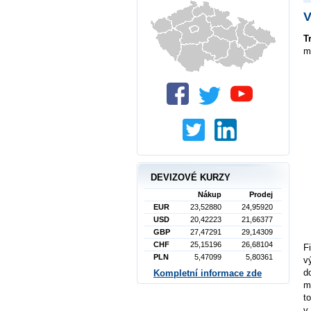
V
T
m
DEVIZOVÉ KURZY
Nákup
Prodej
EUR
23,52880
24,95920
USD
20,42223
21,66377
GBP
27,47291
29,14309
CHF
25,15196
26,68104
F
PLN
5,47099
5,80361
v
d
Kompletní informace zde
m
t
v