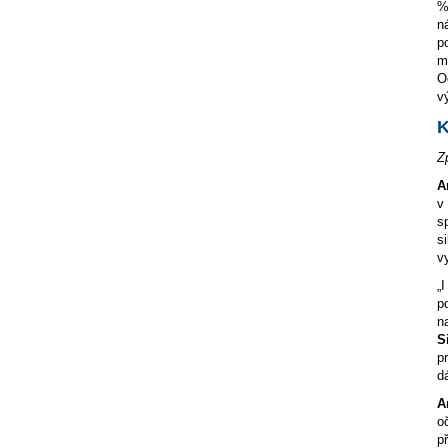
%
n
p
m
O
v
K
Z
A
v
s
s
v
„
p
n
S
p
d
A
o
p