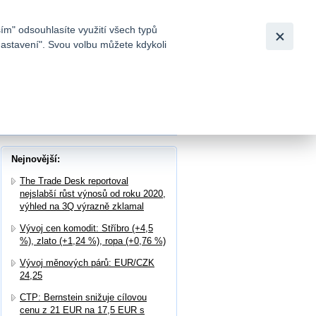
Bezpečnost
Česky
|
English
ím" odsouhlasíte využití všech typů
nastavení". Svou volbu můžete kdykoli
tků a
dy a zvýšila výhled tržeb na celý rok
Nejnovější:
The Trade Desk reportoval
nejslabší růst výnosů od roku 2020,
výhled na 3Q výrazně zklamal
Vývoj cen komodit: Stříbro (+4,5
%), zlato (+1,24 %), ropa (+0,76 %)
Vývoj měnových párů: EUR/CZK
24,25
CTP: Bernstein snižuje cílovou
cenu z 21 EUR na 17,5 EUR s