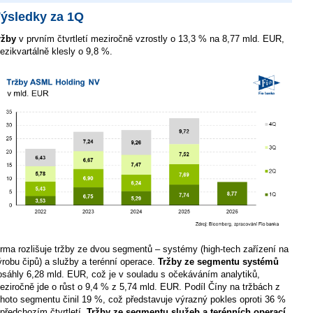
ýsledky za 1Q
ržby
v prvním čtvrtletí meziročně vzrostly o 13,3 % na 8,77 mld. EUR,
ezikvartálně klesly o 9,8 %.
irma rozlišuje tržby ze dvou segmentů – systémy (high-tech zařízení na
ýrobu čipů) a služby a terénní operace.
Tržby ze segmentu systémů
osáhly 6,28 mld. EUR, což je v souladu s očekáváním analytiků,
eziročně jde o růst o 9,4 % z 5,74 mld. EUR. Podíl Číny na tržbách z
ohoto segmentu činil 19 %, což představuje výrazný pokles oproti 36 %
 předchozím čtvrtletí.
Tržby ze segmentu služeb a terénních operací