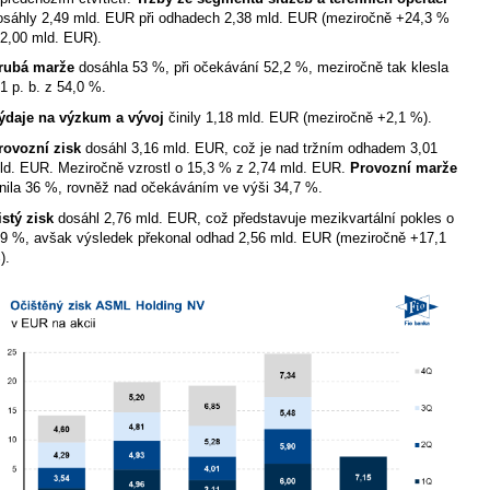
osáhly 2,49 mld. EUR při odhadech 2,38 mld. EUR (meziročně +24,3 %
 2,00 mld. EUR).
rubá marže
dosáhla 53 %, při očekávání 52,2 %, meziročně tak klesla
 1 p. b. z 54,0 %.
ýdaje na výzkum a vývoj
činily 1,18 mld. EUR (meziročně +2,1 %).
rovozní zisk
dosáhl 3,16 mld. EUR, což je nad tržním odhadem 3,01
ld. EUR. Meziročně vzrostl o 15,3 % z 2,74 mld. EUR.
Provozní marže
inila 36 %, rovněž nad očekáváním ve výši 34,7 %.
istý zisk
dosáhl 2,76 mld. EUR, což představuje mezikvartální pokles o
,9 %, avšak výsledek překonal odhad 2,56 mld. EUR (meziročně +17,1
).