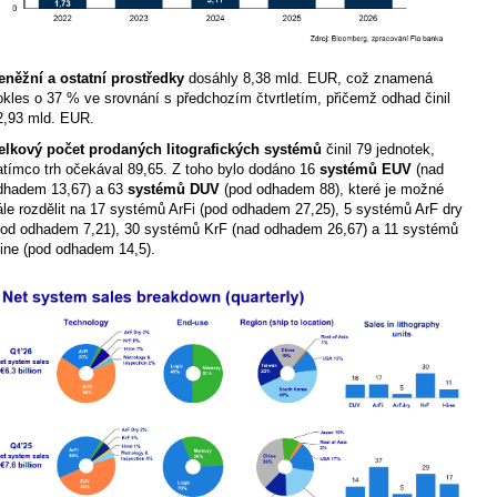
eněžní a ostatní prostředky
dosáhly 8,38 mld. EUR, což znamená
okles o 37 % ve srovnání s předchozím čtvrtletím, přičemž odhad činil
2,93 mld. EUR.
elkový počet prodaných litografických systémů
činil 79 jednotek,
atímco trh očekával 89,65. Z toho bylo dodáno 16
systémů EUV
(nad
dhadem 13,67) a 63
systémů DUV
(pod odhadem 88), které je možné
ále rozdělit na 17 systémů ArFi (pod odhadem 27,25), 5 systémů ArF dry
pod odhadem 7,21), 30 systémů KrF (nad odhadem 26,67) a 11 systémů
-line (pod odhadem 14,5).