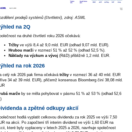
ozdělení prodejů systémů (čtvrtletní), zdroj: ASML
ýhled na 2Q
polečnost na druhé čtvrtletí roku 2026 očekává:
Tržby
ve výši 8,4 až 9,0 mld. EUR (odhad 9,07 mld. EUR).
Hrubou marži
v rozmezí 51 % až 52 % (odhad 52,5 %).
Náklady na výzkum a vývoj
(R&D) přibližně 1,2 mld. EUR.
ýhled na rok 2026
a celý rok 2026 pak firma očekává
tržby
v rozmezí 36 až 40 mld. EUR
dříve 34 až 39 mld. EUR), přičemž konsensus Bloomberg činí 38,08 mld.
UR
rubá marže
by se měla pohybovat v pásmu 51 % až 53 % (odhad 52,6
)
ividenda a zpětné odkupy akcií
polečnost hodlá vyplatit celkovou dividendu za rok 2025 ve výši 7,50
UR na akcii. Po započtení tří interim dividend ve výši 1,60 EUR na
kcii, které byly vyplaceny v letech 2025 a 2026, navrhuje společnost