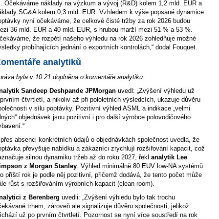
. Očekáváme náklady na výzkum a vývoj (R&D) kolem 1,2 mld. EUR a
áklady SG&A kolem 0,3 mld. EUR. Vzhledem k výše popsané dynamice
optávky nyní očekáváme, že celkové čisté tržby za rok 2026 budou
ezi 36 mld. EUR a 40 mld. EUR, s hrubou marží mezi 51 % a 53 %.
čekáváme, že rozpětí našeho výhledu na rok 2026 zohledňuje možné
ýsledky probíhajících jednání o exportních kontrolách,“ dodal Fouquet.
omentáře analytiků
práva byla v 10:21 doplněna o komentáře analytiků.
nalytik Sandeep Deshpande JPMorgan
uvedl: „Zvýšení výhledu už
 prvním čtvrtletí, a nikoliv až při pololetních výsledcích, ukazuje důvěru
polečnosti v sílu poptávky. Pozitivní výhled ASML a indikace „velmi
ilných“ objednávek jsou pozitivní i pro další výrobce polovodičového
ybavení.“
I přes absenci konkrétních údajů o objednávkách společnost uvedla, že
optávka převyšuje nabídku a zákazníci zrychlují rozšiřování kapacit, což
aznačuje silnou dynamiku tržeb až do roku 2027, řekl
analytik Lee
impson z Morgan Stanley
. Výhled minimálně 80 EUV low-NA systémů
ro příští rok je podle něj pozitivní, přičemž dodává, že tento počet může
ále růst s rozšiřováním výrobních kapacit (clean room).
nalytici z Berenberg
uvedli: „Zvýšení výhledu bylo tak trochu
čekávané trhem, zároveň ale signalizuje důvěru společnosti, jelikož
řichází už po prvním čtvrtletí. Pozornost se nyní více soustředí na rok