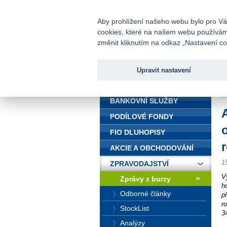
fio@fio.cz
Infomail:
Aby prohlížení našeho webu bylo pro Vás
cookies, které na našem webu používáme.
Fio banka
změnit kliknutím na odkaz „Nastavení coo
Upravit nastavení
ÚVOD
Ú
BANKOVNÍ SLUŽBY
PODÍLOVÉ FONDY
FIO DLUHOPISY
AKCIE A OBCHODOVÁNÍ
1
ZPRAVODAJSTVÍ
V
Zprávy z burzy
h
Odborné články
p
r
StockList
3
Analýzy