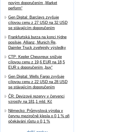
novým doporučením „Market
perform“
Gen Digital: Barclays zvyšuje
cílovou cenu z 27 USD na 32 USD
se stávajícím doporučením
Frankfurtská burza na konci týdne
posiluje, Allianz, Munich Re,
Daimler Truck zveřejnily výsledky
CTP: Kepler Cheuvreux snižuje
cílovou cenu z 19,6 EUR na 18,5
EUR s doporučením „buy“
Gen Digital: Wells Fargo zvyšuje
cílovou cenu z 22 USD na 28 USD
se stávajícím doporučením
ČR: Devizové rezervy v červenci
vzrostly na 181,1 mld. Kč
Německo: Průmyslová výroba v
červnu meziročně klesla o 0,1 % při
očekávání růstu o 0,1 %