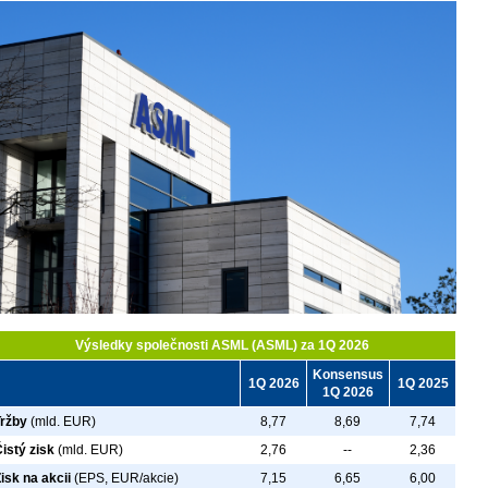
Výsledky společnosti ASML (ASML) za 1Q 2026
Konsensus
1Q 2026
1Q 2025
1Q 2026
Tržby
(mld. EUR)
8,77
8,69
7,74
istý zisk
(mld. EUR)
2,76
--
2,36
isk na akcii
(EPS, EUR/akcie)
7,15
6,65
6,00