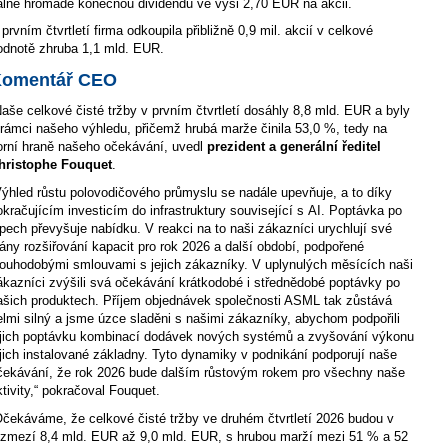
alné hromadě konečnou dividendu ve výši 2,70 EUR na akcii.
 prvním čtvrtletí firma odkoupila přibližně 0,9 mil. akcií v celkové
odnotě zhruba 1,1 mld. EUR.
omentář CEO
Naše celkové čisté tržby v prvním čtvrtletí dosáhly 8,8 mld. EUR a byly
 rámci našeho výhledu, přičemž hrubá marže činila 53,0 %, tedy na
orní hraně našeho očekávání, uvedl
prezident a generální ředitel
hristophe Fouquet
.
Výhled růstu polovodičového průmyslu se nadále upevňuje, a to díky
okračujícím investicím do infrastruktury související s AI. Poptávka po
ipech převyšuje nabídku. V reakci na to naši zákazníci urychlují své
lány rozšiřování kapacit pro rok 2026 a další období, podpořené
louhodobými smlouvami s jejich zákazníky. V uplynulých měsících naši
ákazníci zvýšili svá očekávání krátkodobé i střednědobé poptávky po
ašich produktech. Příjem objednávek společnosti ASML tak zůstává
elmi silný a jsme úzce sladěni s našimi zákazníky, abychom podpořili
ejich poptávku kombinací dodávek nových systémů a zvyšování výkonu
ejich instalované základny. Tyto dynamiky v podnikání podporují naše
čekávání, že rok 2026 bude dalším růstovým rokem pro všechny naše
ktivity,“ pokračoval Fouquet.
Očekáváme, že celkové čisté tržby ve druhém čtvrtletí 2026 budou v
ozmezí 8,4 mld. EUR až 9,0 mld. EUR, s hrubou marží mezi 51 % a 52