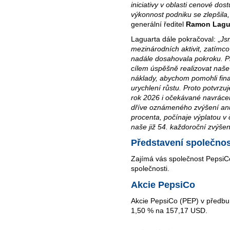
iniciativy v oblasti cenové dos
výkonnost podniku se zlepšila,
generální ředitel
Ramon Lagu
Laguarta dále pokračoval: „
Js
mezinárodních aktivit, zatímc
nadále dosahovala pokroku. P
cílem úspěšně realizovat naše 
náklady, abychom pomohli fina
urychlení růstu. Proto potvrzuj
rok 2026 i očekávané navrácen
dříve oznámeného zvýšení anua
procenta, počínaje výplatou v
naše již 54. každoroční zvýšen
Představení společnos
Zajímá vás společnost PepsiC
společnosti.
Akcie PepsiCo
Akcie PepsiCo (PEP) v předbur
1,50 % na 157,17 USD.