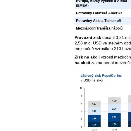
Evropa, Blízký východ a Afrika
(EMEA)
Potraviny Latinská Amerika
Potraviny Asie a Tichomoří
Mezinárodní franšíza nápojů
Provozní zisk
dosáhl 3,21 mld
2,58 mld. USD ve stejném ob
meziročně vzrostla o 210 baz
Zisk na akcii
vzrostl meziroč
na akcii
zaznamenal meziroční