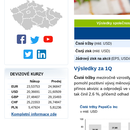
Výsledky společnos
Čisté tržby
(mld. USD)
Čistý zisk
(mld. USD)
Jádrový zisk na akcii
(EPS, USD/
Výsledky za 1Q
DEVIZOVÉ KURZY
Čisté tržby
meziročně vzrostl
Nákup
Prodej
pomohl pozitivní vývoj měnovýc
EUR
23,53753
24,96847
přínos akvizic a odprodejů ve v
USD
20,36691
21,60509
tak činil 2,6 %, přičemž odhad
GBP
27,48407
29,15493
CHF
25,21553
26,74847
PLN
5,47924
5,81236
Kompletní informace zde