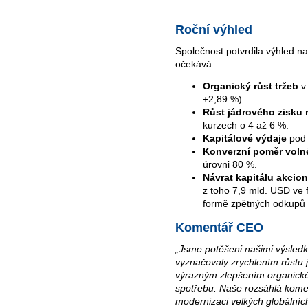
Roční výhled
Společnost potvrdila výhled na
očekává:
Organický růst tržeb
v 
+2,89 %).
Růst jádrového zisku 
kurzech o 4 až 6 %.
Kapitálové výdaje
pod 
Konverzní poměr voln
úrovni 80 %.
Návrat kapitálu akcio
z toho 7,9 mld. USD ve 
formě zpětných odkupů a
Komentář CEO
„Jsme potěšeni našimi výsledky
vyznačovaly zrychlením růstu j
výrazným zlepšením organické
spotřebu. Naše rozsáhlá kome
modernizaci velkých globálních