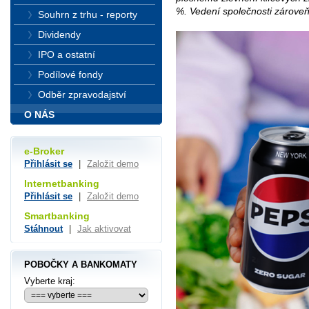
%. Vedení společnosti zároveň 
Souhrn z trhu - reporty
Dividendy
IPO a ostatní
Podílové fondy
Odběr zpravodajství
O NÁS
e-Broker
Přihlásit se
|
Založit demo
Internetbanking
Přihlásit se
|
Založit demo
Smartbanking
Stáhnout
|
Jak aktivovat
POBOČKY A BANKOMATY
Vyberte kraj: