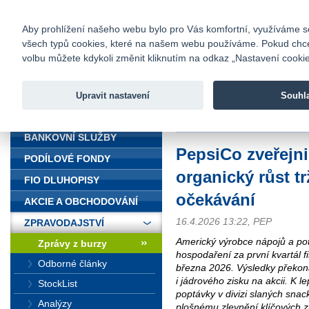
fio@fio.cz
Infomail:
Kontakty
|
Ceník
|
Kariéra
|
Na
Aby prohlížení našeho webu bylo pro Vás komfortní, využíváme sou
všech typů cookies, které na našem webu používáme. Pokud chcete 
Fio banka
volbu můžete kdykoli změnit kliknutím na odkaz „Nastavení cookies
Fio banka j
zprostředko
Upravit nastavení
Souhl
ÚVOD
Úvod
>
Zpravodajství
>
Zprávy z b
BANKOVNÍ SLUŽBY
PepsiCo zveřejni
PODÍLOVÉ FONDY
organický růst t
FIO DLUHOPISY
očekávání
AKCIE A OBCHODOVÁNÍ
16.4.2026 13:22, PEP
ZPRAVODAJSTVÍ
Americký výrobce nápojů a pot
Zprávy z burzy
hospodaření za první kvartál fi
Odborné články
března 2026. Výsledky překona
i jádrového zisku na akcii. K 
StockList
poptávky v divizi slaných snac
Analýzy
plošnému zlevnění klíčových zn