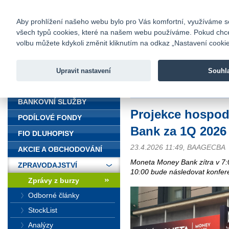
fio@fio.cz
Infomail:
Kontakty
|
Ceník
|
Kariéra
|
Na
Aby prohlížení našeho webu bylo pro Vás komfortní, využíváme sou
všech typů cookies, které na našem webu používáme. Pokud chcete 
Fio banka
volbu můžete kdykoli změnit kliknutím na odkaz „Nastavení cookies
Fio banka j
zprostředko
Upravit nastavení
Souhl
ÚVOD
Úvod
>
Zpravodajství
>
Zprávy z b
BANKOVNÍ SLUŽBY
Projekce hospo
PODÍLOVÉ FONDY
Bank za 1Q 2026
FIO DLUHOPISY
23.4.2026 11:49, BAAGECBA
AKCIE A OBCHODOVÁNÍ
Moneta Money Bank zítra v 7:
ZPRAVODAJSTVÍ
10:00 bude následovat konfe
Zprávy z burzy
Odborné články
StockList
Analýzy