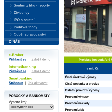
Souhrn z trhu - reporty
Dividendy
IPO a ostatní
Podílové fondy
Odběr zpravodajství
O NÁS
e-Broker
Přihlásit se
|
Založit demo
Projekce hospodaření 
Internetbanking
v mil. Kč
Přihlásit se
|
Založit demo
Čisté úrokové výnosy
Smartbanking
Stáhnout
|
Jak aktivovat
Čisté poplatky a provize
Ostatní provozní výnosy
POBOČKY A BANKOMATY
Provozní výnosy
Vyberte kraj:
Provozní náklady
Provozní zisk