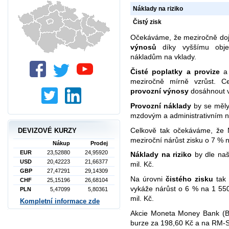
Náklady na riziko
Čistý zisk
Očekáváme, že meziročně do
výnosů
díky vyššímu obje
nákladům na vklady.
Čisté poplatky a provize
meziročně mírně vzrůst. C
provozní výnosy
dosáhnout v
Provozní náklady
by se měly
mzdovým a administrativním 
Celkově tak očekáváme, že
DEVIZOVÉ KURZY
meziroční nárůst zisku o 7 % n
Nákup
Prodej
EUR
23,52880
24,95920
Náklady na riziko
by dle naš
USD
20,42223
21,66377
mil. Kč.
GBP
27,47291
29,14309
Na úrovni
čistého zisku
tak 
CHF
25,15196
26,68104
vykáže nárůst o 6 % na 1 550
PLN
5,47099
5,80361
mil. Kč.
Kompletní informace zde
Akcie Moneta Money Bank (B
burze za 198,60 Kč a na RM