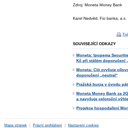
Zdroj: Moneta Money Bank
Karel Nedvěd, Fio banka, a.s.
Tis
SOUVISEJÍCÍ ODKAZY
Moneta: Ipopema Securitie
Kč při stálém doporučení „
Moneta: Citi zvyšuje cílo
doporučení „neutral“
Pražská burza v úvodu pá
Moneta Money Bank za 2Q 2
a navyšuje celoroční výhl
Projekce hospodaření Mo
Mapa stránek
|
Právní prohlášení
|
Nastavení cookies