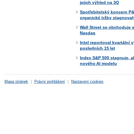
jejich výhled na 3Q
Spotřebitelský koncern P&
organické tržby stagnoval
Wall Street se obchoduje 
Nasdaq
Intel reportoval kvartální v
posledních 15 let
Index S&P 500 stagnuje, a
nového AI modelu
Mapa stránek
|
Právní prohlášení
|
Nastavení cookies