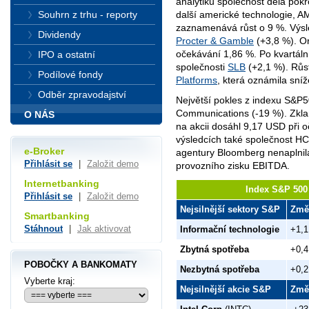
analytiků společnost dělá pokr
Souhrn z trhu - reporty
další americké technologie, 
zaznamenává růst o 9 %. Výsle
Dividendy
Procter & Gamble
(+3,8 %). Or
očekávání 1,86 %. Po kvartáln
IPO a ostatní
společnosti
SLB
(+2,1 %). Růst
Podílové fondy
Platforms
, která oznámila sní
Odběr zpravodajství
Největší pokles z indexu S&P
Communications (-19 %). Zkla
O NÁS
na akcii dosáhl 9,17 USD při 
výsledcích také společnost HCA
e-Broker
agentury Bloomberg nenaplnil
Přihlásit se
|
Založit demo
provozního zisku EBITDA.
Internetbanking
Index S&P 500 
Přihlásit se
|
Založit demo
Nejsilnější sektory S&P
Změ
Smartbanking
Stáhnout
|
Jak aktivovat
Informační technologie
+1,
Zbytná spotřeba
+0,
POBOČKY A BANKOMATY
Nezbytná spotřeba
+0,
Vyberte kraj:
Nejsilnější akcie S&P
Změ