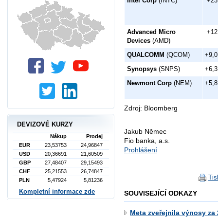
Intel Corp
(INTC)
+23
Advanced Micro
+12
Devices
(AMD)
QUALCOMM
(QCOM)
+9,
Synopsys
(SNPS)
+6,
Newmont Corp
(NEM)
+5,
Zdroj: Bloomberg
DEVIZOVÉ KURZY
Jakub Němec
Nákup
Prodej
Fio banka, a.s.
EUR
23,53753
24,96847
Prohlášení
USD
20,36691
21,60509
GBP
27,48407
29,15493
CHF
25,21553
26,74847
Tis
PLN
5,47924
5,81236
Kompletní informace zde
SOUVISEJÍCÍ ODKAZY
Meta zveřejnila výnosy za