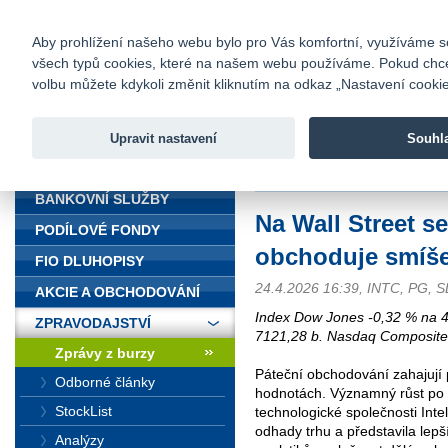
fio@fio.cz
Infomail:
Kontakty
|
Ceník
|
Kariéra
|
Na
Aby prohlížení našeho webu bylo pro Vás komfortní, využíváme sou
všech typů cookies, které na našem webu používáme. Pokud chcete 
Fio banka
volbu můžete kdykoli změnit kliknutím na odkaz „Nastavení cookies
Fio banka j
zprostředko
Upravit nastavení
Souhl
ÚVOD
Úvod
>
Zpravodajství
>
Zprávy z b
BANKOVNÍ SLUŽBY
Na Wall Street s
PODÍLOVÉ FONDY
obchoduje smíš
FIO DLUHOPISY
24.4.2026 16:39, INTC, PG, 
AKCIE A OBCHODOVÁNÍ
Index Dow Jones -0,32 % na 
ZPRAVODAJSTVÍ
7121,28 b. Nasdaq Composite
Zprávy z burzy
Páteční obchodování zahajují
Odborné články
hodnotách. Významný růst po
StockList
technologické společnosti Int
odhady trhu a představila lep
Analýzy