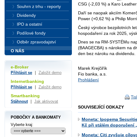
CSG (-2,03 %) a Karo Leather
Souhrn z trhu - reporty
Daří se naopak akciím Komer
Dividendy
Power (+0,62 %) a Philip Morri
IPO a ostatní
Český výrobce bezpilotních le
Podílové fondy
hospodaření za rok 2025, výsl
Odběr zpravodajství
Dnes se na RM-SYSTÉMu napo
(BAAGECBA) s nárokem na divi
O NÁS
den bez nároku na dividendu.
e-Broker
Marek Krejčiřík
Přihlásit se
|
Založit demo
Fio banka, a.s.
Prohlášení
Internetbanking
Přihlásit se
|
Založit demo
Smartbanking
Tis
Stáhnout
|
Jak aktivovat
SOUVISEJÍCÍ ODKAZY
POBOČKY A BANKOMATY
Moneta: Ipopema Securitie
Vyberte kraj:
Kč při stálém doporučení „
Moneta: Citi zvyšuje cílo