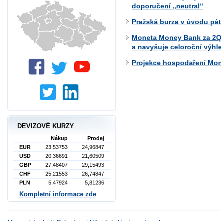
doporučení „neutral“
Pražská burza v úvodu pá
Moneta Money Bank za 2Q 2
a navyšuje celoroční výhl
Projekce hospodaření Mo
DEVIZOVÉ KURZY
Nákup
Prodej
EUR
23,53753
24,96847
USD
20,36691
21,60509
GBP
27,48407
29,15493
CHF
25,21553
26,74847
PLN
5,47924
5,81236
Kompletní informace zde