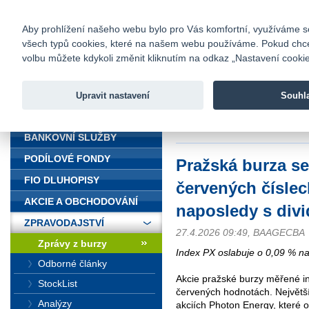
fio@fio.cz
Infomail:
Kontakty
|
Ceník
|
Kariéra
|
Na
Aby prohlížení našeho webu bylo pro Vás komfortní, využíváme sou
všech typů cookies, které na našem webu používáme. Pokud chcete 
Fio banka
volbu můžete kdykoli změnit kliknutím na odkaz „Nastavení cookies
Fio banka j
zprostředko
Upravit nastavení
Souhl
ÚVOD
Úvod
>
Zpravodajství
>
Zprávy z b
dividendou na RM-S
BANKOVNÍ SLUŽBY
PODÍLOVÉ FONDY
Pražská burza s
FIO DLUHOPISY
červených čísle
AKCIE A OBCHODOVÁNÍ
naposledy s div
ZPRAVODAJSTVÍ
27.4.2026 09:49, BAAGECBA
Zprávy z burzy
Index PX oslabuje o 0,09 % na
Odborné články
Akcie pražské burzy měřené i
StockList
červených hodnotách. Největš
Analýzy
akciích Photon Energy, které o