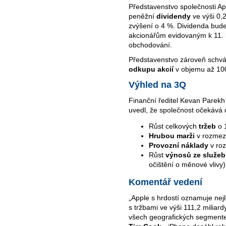
Představenstvo společnosti App
peněžní
dividendy
ve výši 0,
zvýšení o 4 %. Dividenda bud
akcionářům evidovaným k 11. 
obchodování.
Představenstvo zároveň schvá
odkupu akcií
v objemu až 100
Výhled na 3Q
Finanční ředitel Kevan Parekh
uvedl, že společnost očekává do
Růst celkových
tržeb
o 
Hrubou marži
v rozmez
Provozní náklady
v roz
Růst
výnosů ze služeb
očištění o měnové vlivy)
Komentář vedení
„Apple s hrdostí oznamuje nejle
s tržbami ve výši 111,2 milia
všech geografických segment