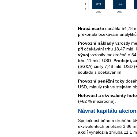
Hrubá marže
dosáhla 54,78 m
překonala očekávání analytiků
Provozní náklady
vzrostly m
při očekávání trhu 18,47 mld.
vývoj
vzrostly meziročně o 34
trhu 11 mld. USD.
Prodejní, a
(SG&A) činily 7,48 mld. USD (
souladu s očekáváním.
Provozní peněžní toky
dosáhl
USD, minulý rok ve stejném ob
Hotovost a ekvivalenty hoto
(+62 % meziročně).
Návrat kapitálu akcio
Společnost během druhého čtvr
ekvivalentech přibližně 3,86 
akcií
vynaložila zhruba 11,1 m