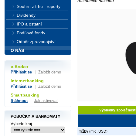
rostoucích nákladů.
Souhrn z trhu - reporty
Dividendy
IPO a ostatní
Podílové fondy
Odběr zpravodajství
O NÁS
e-Broker
Přihlásit se
|
Založit demo
Internetbanking
Přihlásit se
|
Založit demo
Smartbanking
Stáhnout
|
Jak aktivovat
Výsledky společnost
POBOČKY A BANKOMATY
Vyberte kraj:
Tržby
(mld. USD)