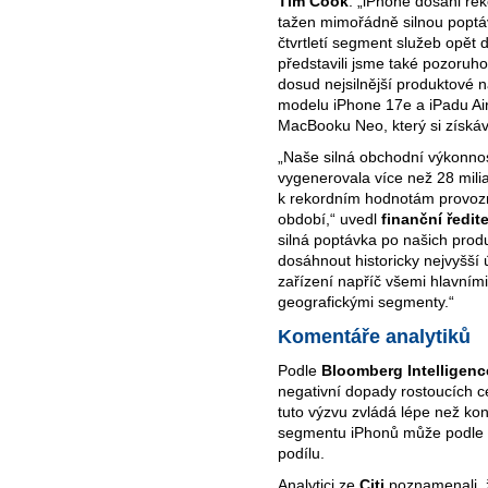
Tim Cook
. „iPhone dosáhl rek
tažen mimořádně silnou popt
čtvrtletí segment služeb opět 
představili jsme také pozoruh
dosud nejsilnější produktové 
modelu iPhone 17e a iPadu Air
MacBooku Neo, který si získáv
„Naše silná obchodní výkonno
vygenerovala více než 28 mili
k rekordním hodnotám provozníh
období,“ uvedl
finanční ředit
silná poptávka po našich pro
dosáhnout historicky nejvyšší 
zařízení napříč všemi hlavním
geografickými segmenty.“
Komentáře analytiků
Podle
Bloomberg Intelligenc
negativní dopady rostoucích c
tuto výzvu zvládá lépe než kon
segmentu iPhonů může podle ni
podílu.
Analytici ze
Citi
poznamenali, 