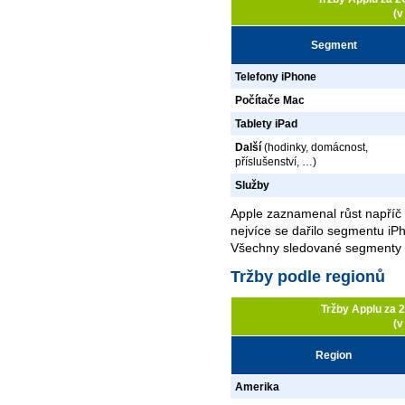
(v
Segment
Telefony iPhone
Počítače Mac
Tablety iPad
Další
(hodinky, domácnost,
příslušenství, …)
Služby
Apple zaznamenal růst napříč
nejvíce se dařilo segmentu i
Všechny sledované segmenty z
Tržby podle regionů
Tržby Applu za 
(v
Region
Amerika