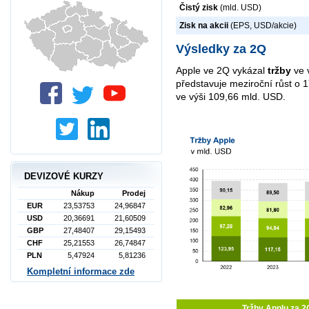
Čistý zisk
(mld. USD)
Zisk na akcii
(EPS, USD/akcie)
Výsledky za 2Q
Apple ve 2Q vykázal
tržby
ve 
představuje meziroční růst o 
ve výši 109,66 mld. USD.
DEVIZOVÉ KURZY
Nákup
Prodej
EUR
23,53753
24,96847
USD
20,36691
21,60509
GBP
27,48407
29,15493
CHF
25,21553
26,74847
PLN
5,47924
5,81236
Kompletní informace zde
Tržby Applu za 2