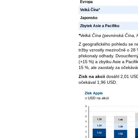
Evropa
Velká Čína*
Japonsko
Zbytek Asie a Pacifiku
*
Velká Čína (pevninská Čína,
Z geografického pohledu se nej
tržby vzrostly meziročně o 28
překonaly odhady. Dvouciferný
(+15 %) a zbytku Asie a Pacifi
15 %, ale zaostaly za očekává
Zisk na akcii
dosáhl 2,01 USD
očekával 1,96 USD.