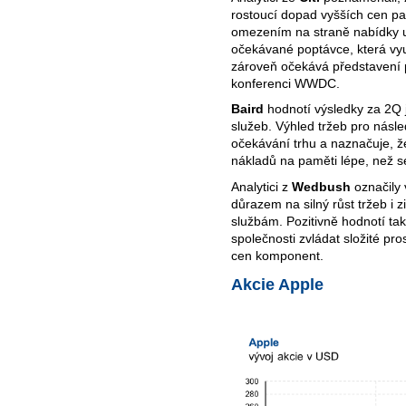
rostoucí dopad vyšších cen pa
omezením na straně nabídky u
očekávané poptávce, která využ
zároveň očekává představení p
konferenci WWDC.
Baird
hodnotí výsledky za 2Q 
služeb. Výhled tržeb pro násle
očekávání trhu a naznačuje, že
nákladů na paměti lépe, než se
Analytici z
Wedbush
označily 
důrazem na silný růst tržeb i 
službám. Pozitivně hodnotí ta
společnosti zvládat složité pro
cen komponent.
Akcie Apple