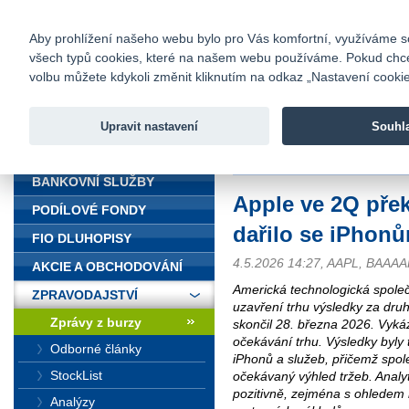
fio@fio.cz
Infomail:
Kontakty
|
Ceník
|
Kariéra
|
Na
Aby prohlížení našeho webu bylo pro Vás komfortní, využíváme sou
všech typů cookies, které na našem webu používáme. Pokud chcete 
Fio banka
volbu můžete kdykoli změnit kliknutím na odkaz „Nastavení cookies
Fio banka j
zprostředko
Upravit nastavení
Souhl
ÚVOD
Úvod
>
Zpravodajství
>
Zprávy z b
BANKOVNÍ SLUŽBY
Apple ve 2Q přek
PODÍLOVÉ FONDY
dařilo se iPhon
FIO DLUHOPISY
4.5.2026 14:27, AAPL, BAAA
AKCIE A OBCHODOVÁNÍ
Americká technologická společn
ZPRAVODAJSTVÍ
uzavření trhu výsledky za druh
Zprávy z burzy
skončil 28. března 2026. Vykáz
očekávání trhu. Výsledky byl
Odborné články
iPhonů a služeb, přičemž spole
StockList
očekávaný výhled tržeb. Analy
pozitivně, zejména s ohledem 
Analýzy