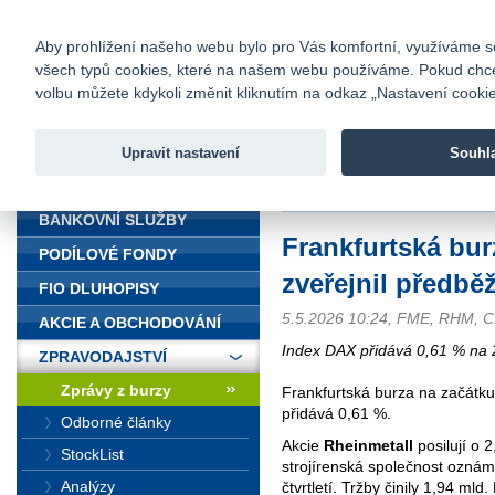
fio@fio.cz
Infomail:
Kontakty
|
Ceník
|
Kariéra
|
Na
Aby prohlížení našeho webu bylo pro Vás komfortní, využíváme sou
všech typů cookies, které na našem webu používáme. Pokud chcete 
Fio banka
volbu můžete kdykoli změnit kliknutím na odkaz „Nastavení cookies
Fio banka j
zprostředko
Upravit nastavení
Souhl
ÚVOD
Úvod
>
Zpravodajství
>
Zprávy z b
BANKOVNÍ SLUŽBY
Frankfurtská bur
PODÍLOVÉ FONDY
zveřejnil předbě
FIO DLUHOPISY
5.5.2026 10:24, FME, RHM, 
AKCIE A OBCHODOVÁNÍ
Index DAX přidává 0,61 % na 
ZPRAVODAJSTVÍ
Zprávy z burzy
Frankfurtská burza na začátk
přidává 0,61 %.
Odborné články
Akcie
Rheinmetall
posilují o 
StockList
strojírenská společnost oznám
Analýzy
čtvrtletí. Tržby činily 1,94 ml