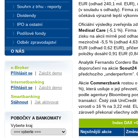
EUR (odhad 240,1 mil. EUR), 
Souhrn z trhu - reporty
(v souladu s odhady). Firma z
očekává výrazně lepší výkonnos
Dividendy
Oficiální výsledky zveřejnila 
IPO a ostatní
Medical Care
(-5,1 %). Firma
Podílové fondy
zisku na akcii mírně pod odha
meziročně -5,5 % (odhad 4,63 m
Odběr zpravodajství
EUR (odhad 0,62 EUR), přičem
O NÁS
položky dosáhl 0,91 EUR (0,
Analytik Fernando Cordero Ba
e-Broker
doporučení na akcie
Scout24
Přihlásit se
|
Založit demo
předchozího „underperform“. 
Internetbanking
Akcie
Commerzbank
rostou o
Přihlásit se
|
Založit demo
%), která usiluje o její převzetí
podle agentury Bloomberg posil
Smartbanking
transakcí. Čistý zisk UniCred
Stáhnout
|
Jak aktivovat
vzrostl o 16 % na 3,22 mld. E
zároveň překonal všechny odh
POBOČKY A BANKOMATY
Index DAX +0
Vyberte kraj:
Nejsilnější akcie
Změn