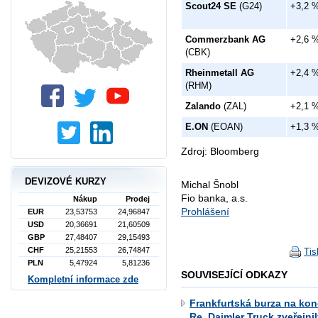
Scout24 SE
(G24)
+3,2 
Commerzbank AG
+2,6 
(CBK)
Rheinmetall AG
+2,4 
(RHM)
Zalando
(ZAL)
+2,1 
E.ON
(EOAN)
+1,3 
Zdroj: Bloomberg
DEVIZOVÉ KURZY
Michal Šnobl
Fio banka, a.s.
Nákup
Prodej
Prohlášení
EUR
23,53753
24,96847
USD
20,36691
21,60509
GBP
27,48407
29,15493
CHF
25,21553
26,74847
Tis
PLN
5,47924
5,81236
SOUVISEJÍCÍ ODKAZY
Kompletní informace zde
Frankfurtská burza na konc
Re, Daimler Truck zveřejni