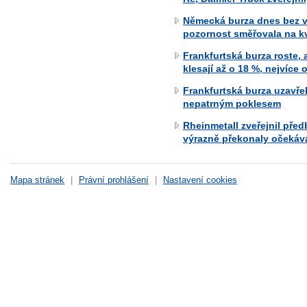
Německá burza dnes bez v
pozornost směřovala na kv
Frankfurtská burza roste,
klesají až o 18 %, nejvíce
Frankfurtská burza uzavře
nepatrným poklesem
Rheinmetall zveřejnil před
výrazně překonaly očekáv
Mapa stránek
|
Právní prohlášení
|
Nastavení cookies