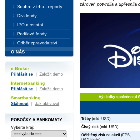
zároveň potvrdila a upřesnila 
Souhrn z trhu - reporty
Dividendy
IPO a ostatní
Podílové fondy
Odběr zpravodajství
O NÁS
e-Broker
Přihlásit se
|
Založit demo
Internetbanking
Přihlásit se
|
Založit demo
Výsledky společnosti W
Smartbanking
Stáhnout
|
Jak aktivovat
Tržby
(mld. USD)
POBOČKY A BANKOMATY
Čistý zisk
(mld. USD)
Vyberte kraj:
Očištěný zisk na akcii
(EPS,
USD/akcie)