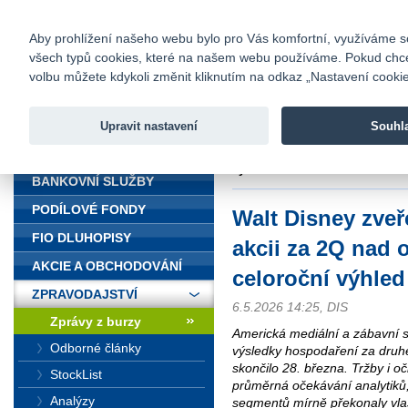
fio@fio.cz
Infomail:
Kontakty
|
Ceník
|
Kariéra
|
Na
Aby prohlížení našeho webu bylo pro Vás komfortní, využíváme sou
všech typů cookies, které na našem webu používáme. Pokud chcete 
Fio banka
volbu můžete kdykoli změnit kliknutím na odkaz „Nastavení cookies
Fio banka j
zprostředko
Upravit nastavení
Souhl
ÚVOD
Úvod
>
Zpravodajství
>
Zprávy z b
výhled
BANKOVNÍ SLUŽBY
PODÍLOVÉ FONDY
Walt Disney zveře
FIO DLUHOPISY
akcii za 2Q nad 
AKCIE A OBCHODOVÁNÍ
celoroční výhled
ZPRAVODAJSTVÍ
6.5.2026 14:25, DIS
Zprávy z burzy
Americká mediální a zábavní s
Odborné články
výsledky hospodaření za druhé 
skončilo 28. března. Tržby i oč
StockList
průměrná očekávání analytiků,
Analýzy
segmentů mírně překonaly vlas