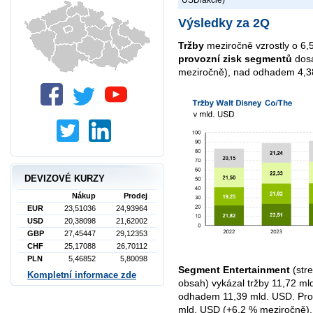
Výsledky za 2Q
Tržby
meziročně vzrostly o 6
provozní zisk segmentů
dosá
meziročně), nad odhadem 4,3
DEVIZOVÉ KURZY
Nákup
Prodej
EUR
23,51036
24,93964
USD
20,38098
21,62002
GBP
27,45447
29,12353
CHF
25,17088
26,70112
PLN
5,46852
5,80098
Segment Entertainment
(stre
Kompletní informace zde
obsah) vykázal tržby 11,72 m
odhadem 11,39 mld. USD. Pro
mld. USD (+6,2 % meziročně)