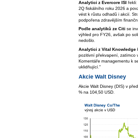
Analytici z Evercore ISI
řekli:
2Q fiskálního roku 2026 a pov
vést k růstu odhadů i akcií. 
podpořena zdravějším finančn
Podle analytiků ze Citi
se inv
výhled pro FY26, avšak po sol
nedošlo.
Analytici z Vital Knowledge
k
pozitivní překvapení, zatímco 
Komentáře managementu k seg
uklidňující."
Akcie Walt Disney
Akcie Walt Disney (DIS) v pře
% na 104,50 USD.