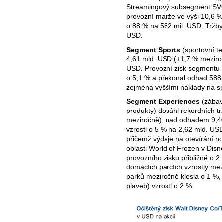
Streamingový subsegment SVO
provozní marže ve výši 10,6 %
o 88 % na 582 mil. USD. Tržb
USD.
Segment Sports
(sportovní t
4,61 mld. USD (+1,7 % meziro
USD. Provozní zisk segmentu 
o 5,1 % a překonal odhad 588
zejména vyššími náklady na sp
Segment Experiences
(zábavn
produkty) dosáhl rekordních t
meziročně), nad odhadem 9,4
vzrostl o 5 % na 2,62 mld. U
přičemž výdaje na otevírání n
oblasti World of Frozen v Disn
provozního zisku přibližně o 2
domácích parcích vzrostly me
parků meziročně klesla o 1 %, 
plaveb) vzrostl o 2 %.