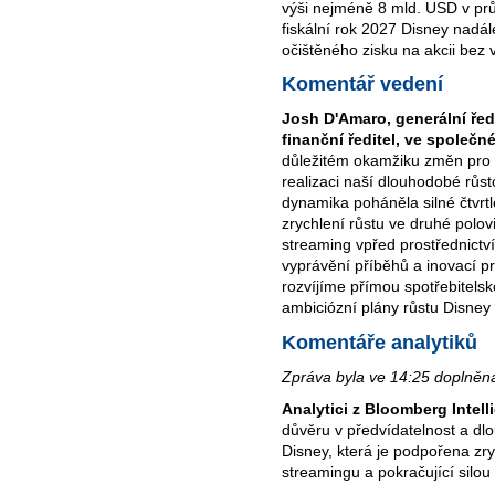
výši nejméně 8 mld. USD v prů
fiskální rok 2027 Disney nadál
očištěného zisku na akcii bez v
Komentář vedení
Josh D'Amaro, generální řed
finanční ředitel, ve společ
důležitém okamžiku změn pro
realizaci naší dlouhodobé růst
dynamika poháněla silné čtvrt
zrychlení růstu ve druhé polo
streaming vpřed prostřednictví
vyprávění příběhů a inovací p
rozvíjíme přímou spotřebitel
ambiciózní plány růstu Disney
Komentáře analytiků
Zpráva byla ve 14:25 doplněna
Analytici z Bloomberg Intell
důvěru v předvídatelnost a dlo
Disney, která je podpořena zry
streamingu a pokračující silo