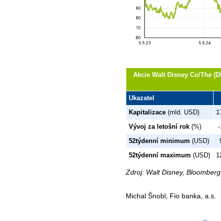
Akcie Walt Disney Co/The (DI
Ukazatel
Kapitalizace
(mld. USD)
1
Vývoj za letošní rok
(%)
-
52týdenní minimum
(USD)
52týdenní maximum
(USD)
1
Zdroj: Walt Disney, Bloomberg
Michal Šnobl, Fio banka, a.s.