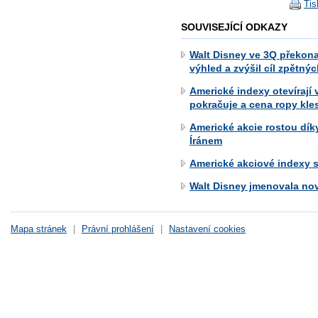
Tis
SOUVISEJÍCÍ ODKAZY
Walt Disney ve 3Q překona
výhled a zvýšil cíl zpětn
Americké indexy otevírají
pokračuje a cena ropy kle
Americké akcie rostou dík
Íránem
Americké akciové indexy 
Walt Disney jmenovala n
Mapa stránek
|
Právní prohlášení
|
Nastavení cookies