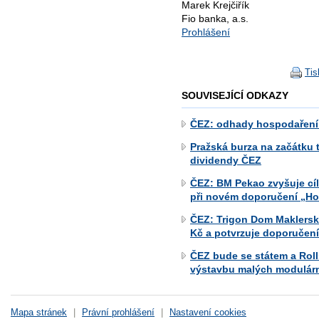
Marek Krejčiřík
Fio banka, a.s.
Prohlášení
Tis
SOUVISEJÍCÍ ODKAZY
ČEZ: odhady hospodaření
Pražská burza na začátku t
dividendy ČEZ
ČEZ: BM Pekao zvyšuje cí
při novém doporučení „Ho
ČEZ: Trigon Dom Maklerski
Kč a potvrzuje doporučení
ČEZ bude se státem a Roll
výstavbu malých modulárn
Mapa stránek
|
Právní prohlášení
|
Nastavení cookies