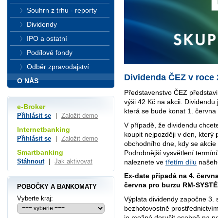
Souhrn z trhu - reporty
Dividendy
IPO a ostatní
Podílové fondy
Odběr zpravodajství
Dividenda ČEZ v roce
O NÁS
Představenstvo ČEZ představil
výši 42 Kč na akcii. Dividendu 
e-Broker
která se bude konat 1. června
Přihlásit se
|
Založit demo
V případě, že dividendu chcet
Internetbanking
koupit nejpozději v den, který
Přihlásit se
|
Založit demo
obchodního dne, kdy se akcie 
Smartbanking
Podrobnější vysvětlení termín
Stáhnout
|
Jak aktivovat
naleznete ve
třetím dílu
našeho
Ex-date připadá na 4. červn
června pro burzu RM-SYSTÉ
POBOČKY A BANKOMATY
Vyberte kraj:
Výplata dividendy započne 3. 
bezhotovostně prostřednictvím
je možné doručit osobně na p