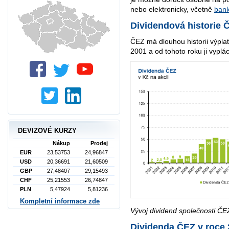
nebo elektronicky, včetně
bank
Dividendová historie 
ČEZ má dlouhou historii výplaty
2001 a od tohoto roku ji vyplá
DEVIZOVÉ KURZY
Nákup
Prodej
EUR
23,53753
24,96847
USD
20,36691
21,60509
GBP
27,48407
29,15493
CHF
25,21553
26,74847
PLN
5,47924
5,81236
Kompletní informace zde
Vývoj dividend společnosti ČE
Dividenda ČEZ v roce 