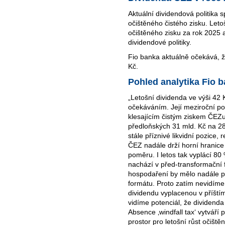
Aktuální dividendová politika 
očištěného čistého zisku. Let
očištěného zisku za rok 2025 
dividendové politiky.
Fio banka aktuálně očekává, 
Kč.
Pohled analytika Fio 
„Letošní dividenda ve výši 42 
očekáváním. Její meziroční po
klesajícím čistým ziskem ČEZu.
předloňských 31 mld. Kč na 28
stále příznivé likvidní pozice,
ČEZ nadále drží horní hranice
poměru. I letos tak vyplácí 80
nachází v před-transformační f
hospodaření by mělo nadále pr
formátu. Proto zatím nevidím
dividendu vyplacenou v příštím
vidíme potenciál, že dividenda
Absence ‚windfall tax‘ vytváří
prostor pro letošní růst očiště