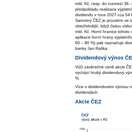
mld. Kč, resp. do rozmezí 36 –
předpokladu realizace výplatn
dividendu v roce 2027 cca 54 
Samotný ČEZ je prozatím ve sv
obezřetnější, když čistou zisk
mld. Kč. Horní hranice tohoto
aplikace horní hrany výplatn
60 – 80 %) pak naznačuje divi
banky Jan Raška.
Dividendový výnos Č
Vůči závěrečné ceně akcie ČEZ
vychází hrubý dividendový výn
%.
Více o dividendovém výnosu 
dividendách.
Akcie ČEZ