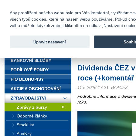
fio@fio.cz
Infomail:
Kontakty
|
Ceník
|
Kariéra
|
Na
Aby prohlížení našeho webu bylo pro Vás komfortní, využíváme sou
všech typů cookies, které na našem webu používáme. Pokud chcete 
Fio banka
volbu můžete kdykoli změnit kliknutím na odkaz „Nastavení cookies
Fio banka j
zprostředko
Upravit nastavení
Souhl
ÚVOD
Úvod
>
Zpravodajství
>
Zprávy z b
BANKOVNÍ SLUŽBY
Dividenda ČEZ v 
PODÍLOVÉ FONDY
roce (+komentář 
FIO DLUHOPISY
11.5.2026 17:21, BAACEZ
AKCIE A OBCHODOVÁNÍ
Podrobné informace o dividen
ZPRAVODAJSTVÍ
roku.
Zprávy z burzy
Odborné články
StockList
Analýzy