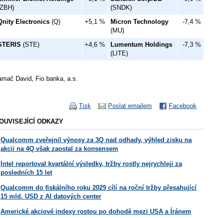
(ZBH)
(SNDK)
Qnity Electronics
(Q)
+5,1 %
Micron Technology
-7,4 %
(MU)
STERIS
(STE)
+4,6 %
Lumentum Holdings
-7,3 %
(LITE)
amač David, Fio banka, a.s.
Tisk
Poslat emailem
Facebook
OUVISEJÍCÍ ODKAZY
Qualcomm zveřejnil výnosy za 3Q nad odhady, výhled zisku na
akcii na 4Q však zaostal za konsensem
Intel reportoval kvartální výsledky, tržby rostly nejrychleji za
posledních 15 let
Qualcomm do fiskálního roku 2029 cílí na roční tržby přesahující
15 mld. USD z AI datových center
Americké akciové indexy rostou po dohodě mezi USA a Íránem