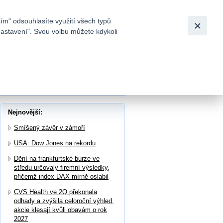
Bezpečnost
Česky
|
English
ím" odsouhlasíte využití všech typů
nastavení". Svou volbu můžete kdykoli
tků a
 pod tlakem
Nejnovější:
Smíšený závěr v zámoří
USA: Dow Jones na rekordu
Dění na frankfurtské burze ve
středu určovaly firemní výsledky,
přičemž index DAX mírně oslabil
CVS Health ve 2Q překonala
odhady a zvýšila celoroční výhled,
akcie klesají kvůli obavám o rok
2027