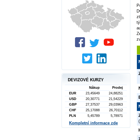
P
D
z
t
a
Z
z
DEVIZOVÉ KURZY
Nákup
Prodej
EUR
23,45649
24,88251
USD
20,30771
21,54229
GBP
27,37537
29,03963
CHF
25,17088
26,70112
PLN
5,45789
5,78971
Kompletní informace zde