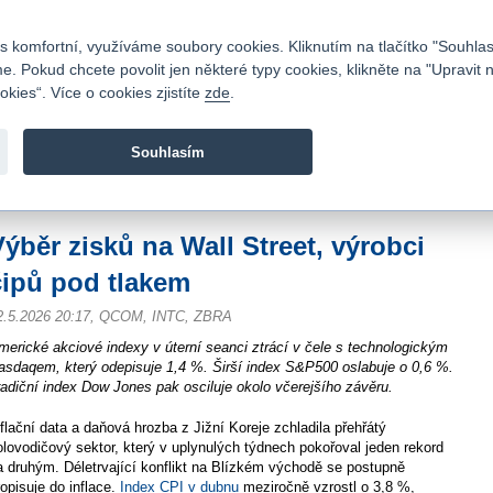
Kontakty
|
Ceník
|
Kariéra
|
Napište nám
|
Časté dotazy
|
Vztahy s investory
|
 komfortní, využíváme soubory cookies. Kliknutím na tlačítko "Souhlas
 Pokud chcete povolit jen některé typy cookies, klikněte na "Upravit 
kies“. Více o cookies zjistíte
zde
.
Fio banka je moderní česká banka. Poskytuje účty bez popla
zprostředkovává investice do cenných papírů.
Souhlasím
vod
>
Zpravodajství
>
Zprávy z burzy
>
Výběr zisků na Wall Street, výrobci čipů
Výběr zisků na Wall Street, výrobci
čipů pod tlakem
2.5.2026 20:17, QCOM, INTC, ZBRA
merické akciové indexy v úterní seanci ztrácí v čele s technologickým
asdaqem, který odepisuje 1,4 %. Širší index S&P500 oslabuje o 0,6 %.
radiční index Dow Jones pak osciluje okolo včerejšího závěru.
nflační data a daňová hrozba z Jižní Koreje zchladila přehřátý
olovodičový sektor, který v uplynulých týdnech pokořoval jeden rekord
a druhým. Déletrvající konflikt na Blízkém východě se postupně
ropisuje do inflace.
Index CPI v dubnu
meziročně vzrostl o 3,8 %,