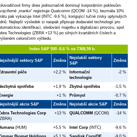
olovodičové firmy dnes jednoznačně dominují korporátním poklesům.
vojciferné „manko“ registruje Qualcomm (QCOM -14 %), bezmála 10%
trátu pak vykazuje Intel (INTC -9,6 %), korigující tučné zisky uplynulých
ýdnů. Nejlepší výsledek si naopak připisuje dodavatel technologií pro
utomatickou identifikaci, sledování majetku a digitalizaci provozu, spol.
ebra Technologies (ZBRA +13 %) po silných kvartálních číslech a
výšeném celoročním výhledu.
Index S&P 500 -0,6 % na 7368,59 b.
Nejslabší sektory
Nejsilnější sektory S&P
Změna
Změna
S&P
Zdravotní péče
+2,2 %
Informační
-2 %
technologie
Nezbytná spotřeba
+1,9 %
Zbytná spotřeba
-1,5 %
Energie
+1 %
Průmysl
-0,7 %
Nejsilnější akcie S&P
Změna
Nejslabší akcie S&P
Změna
Zebra Technologies Corp
+13 %
QUALCOMM
(QCOM)
-14 %
(ZBRA)
Humana
(HUM)
+5,5 %
Intel Corp
(INTC)
-9,6 %
Zimmer Biomet Holdings
+5,1 %
Sandisk Corp/DE
-9,0 %