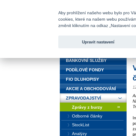
fio@fio.cz
Infomail:
Aby prohlížení našeho webu bylo pro Vás
cookies, které na našem webu používáme.
Fio banka
změnit kliknutím na odkaz „Nastavení coo
Upravit nastavení
ÚVOD
Ú
BANKOVNÍ SLUŽBY
PODÍLOVÉ FONDY
FIO DLUHOPISY
1
AKCIE A OBCHODOVÁNÍ
A
ZPRAVODAJSTVÍ
N
T
Zprávy z burzy
Odborné články
I
p
StockList
z
Analýzy
p