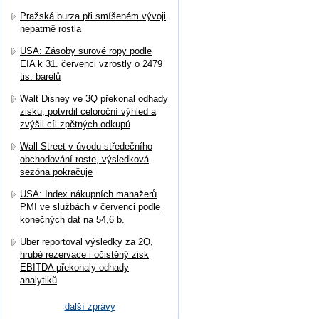
Pražská burza při smíšeném vývoji
nepatrně rostla
USA: Zásoby surové ropy podle
EIA k 31. červenci vzrostly o 2479
tis. barelů
Walt Disney ve 3Q překonal odhady
zisku, potvrdil celoroční výhled a
zvýšil cíl zpětných odkupů
Wall Street v úvodu středečního
obchodování roste, výsledková
sezóna pokračuje
USA: Index nákupních manažerů
PMI ve službách v červenci podle
konečných dat na 54,6 b.
Uber reportoval výsledky za 2Q,
hrubé rezervace i očistěný zisk
EBITDA překonaly odhady
analytiků
další zprávy