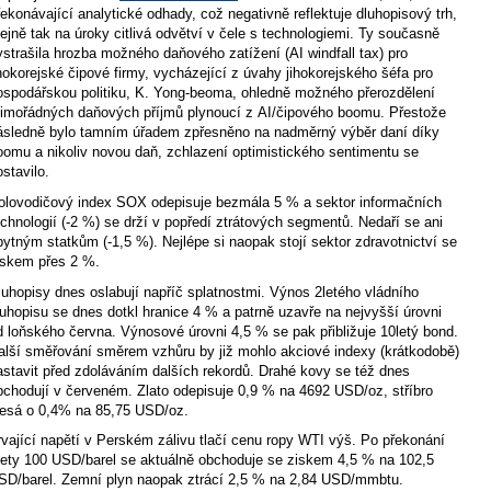
řekonávající analytické odhady, což negativně reflektuje dluhopisový trh,
tejně tak na úroky citlivá odvětví v čele s technologiemi. Ty současně
ystrašila hrozba možného daňového zatížení (AI windfall tax) pro
ihokorejské čipové firmy, vycházející z úvahy jihokorejského šéfa pro
ospodářskou politiku, K. Yong-beoma, ohledně možného přerozdělení
imořádných daňových příjmů plynoucí z AI/čipového boomu. Přestože
ásledně bylo tamním úřadem zpřesněno na nadměrný výběr daní díky
oomu a nikoliv novou daň, zchlazení optimistického sentimentu se
ostavilo.
olovodičový index SOX odepisuje bezmála 5 % a sektor informačních
echnologií (-2 %) se drží v popředí ztrátových segmentů. Nedaří se ani
bytným statkům (-1,5 %). Nejlépe si naopak stojí sektor zdravotnictví se
iskem přes 2 %.
luhopisy dnes oslabují napříč splatnostmi. Výnos 2letého vládního
luhopisu se dnes dotkl hranice 4 % a patrně uzavře na nejvyšší úrovni
d loňského června. Výnosové úrovni 4,5 % se pak přibližuje 10letý bond.
alší směřování směrem vzhůru by již mohlo akciové indexy (krátkodobě)
astavit před zdoláváním dalších rekordů. Drahé kovy se též dnes
bchodují v červeném. Zlato odepisuje 0,9 % na 4692 USD/oz, stříbro
lesá o 0,4% na 85,75 USD/oz.
rvající napětí v Perském zálivu tlačí cenu ropy WTI výš. Po překonání
ety 100 USD/barel se aktuálně obchoduje se ziskem 4,5 % na 102,5
SD/barel. Zemní plyn naopak ztrácí 2,5 % na 2,84 USD/mmbtu.