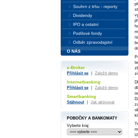
p
Souhrn z trhu - reporty
s
v
Dividendy
j
IPO a ostatní
h
m
Podílové fondy
n
Odběr zpravodajství
b
d
O NÁS
P
t
e-Broker
z
Přihlásit se
|
Založit demo
z
Internetbanking
D
d
Přihlásit se
|
Založit demo
o
Smartbanking
D
Stáhnout
|
Jak aktivovat
z
o
k
POBOČKY A BANKOMATY
T
Vyberte kraj:
m
U