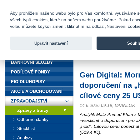
fio@fio.cz
Infomail:
Kontakty
|
Ceník
|
Kariéra
|
Na
Aby prohlížení našeho webu bylo pro Vás komfortní, využíváme sou
všech typů cookies, které na našem webu používáme. Pokud chcete 
Fio banka
volbu můžete kdykoli změnit kliknutím na odkaz „Nastavení cookies
Fio banka j
zprostředko
Upravit nastavení
Souhl
ÚVOD
Úvod
>
Zpravodajství
>
Zprávy z b
USD
BANKOVNÍ SLUŽBY
PODÍLOVÉ FONDY
Gen Digital: Mor
FIO DLUHOPISY
doporučení na „
AKCIE A OBCHODOVÁNÍ
cílové ceny 25 
ZPRAVODAJSTVÍ
14.5.2026 09:19, BAANLOK
Zprávy z burzy
Analytik Malik Ahmed Khan z Mo
Odborné články
investičního doporučení pro ak
„hold“. Cílovou cenu ponecha
StockList
(519,4 Kč).
Analýzy