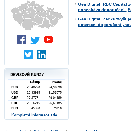
Gen Digital: RBC Capital 
ponechává doporučení „Se
Gen Digital: Zacks zvyšuj
potvrzení doporučení „neu
DEVIZOVÉ KURZY
Nákup
Prodej
EUR
23,48270
24,91030
USD
20,33925
21,57575
GBP
27,37731
29,04169
CHF
25,16215
26,69185
PLN
5,45920
5,79110
Kompletní informace zde