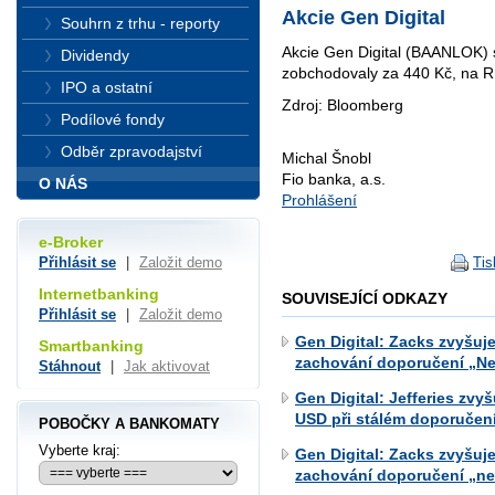
Akcie Gen Digital
Souhrn z trhu - reporty
Akcie Gen Digital (BAANLOK) 
Dividendy
zobchodovaly za 440 Kč, na 
IPO a ostatní
Zdroj: Bloomberg
Podílové fondy
Odběr zpravodajství
Michal Šnobl
Fio banka, a.s.
O NÁS
Prohlášení
e-Broker
Tis
Přihlásit se
|
Založit demo
Internetbanking
SOUVISEJÍCÍ ODKAZY
Přihlásit se
|
Založit demo
Gen Digital: Zacks zvyšuj
Smartbanking
zachování doporučení „Ne
Stáhnout
|
Jak aktivovat
Gen Digital: Jefferies zvy
USD při stálém doporučen
POBOČKY A BANKOMATY
Vyberte kraj:
Gen Digital: Zacks zvyšuj
zachování doporučení „ne