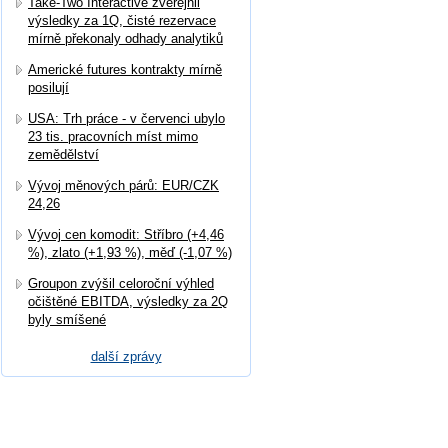
Take-Two Interactive zveřejnil
výsledky za 1Q, čisté rezervace
mírně překonaly odhady analytiků
Americké futures kontrakty mírně
posilují
USA: Trh práce - v červenci ubylo
23 tis. pracovních míst mimo
zemědělství
Vývoj měnových párů: EUR/CZK
24,26
Vývoj cen komodit: Stříbro (+4,46
%), zlato (+1,93 %), měď (-1,07 %)
Groupon zvýšil celoroční výhled
očištěné EBITDA, výsledky za 2Q
byly smíšené
další zprávy