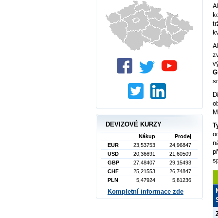
A
k
t
k
A
z
v
G
s
D
o
M
DEVIZOVÉ KURZY
T
o
Nákup
Prodej
n
EUR
23,53753
24,96847
p
USD
20,36691
21,60509
s
GBP
27,48407
29,15493
CHF
25,21553
26,74847
PLN
5,47924
5,81236
Kompletní informace zde