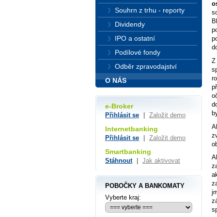
o
Souhrn z trhu - reporty
s
B
Dividendy
p
IPO a ostatní
p
d
Podílové fondy
Z
Odběr zpravodajství
s
r
O NÁS
p
o
d
e-Broker
b
Přihlásit se
|
Založit demo
A
Internetbanking
z
Přihlásit se
|
Založit demo
o
Smartbanking
A
Stáhnout
|
Jak aktivovat
z
a
z
POBOČKY A BANKOMATY
j
Vyberte kraj:
z
s