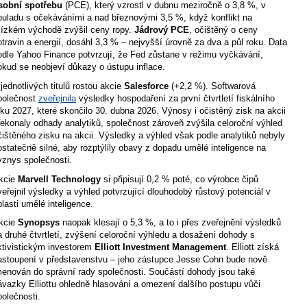
sobní spotřebu
(PCE), který vzrostl v dubnu meziročně o 3,8 %, v
ouladu s očekáváními a nad březnovými 3,5 %, když konflikt na
lízkém východě zvýšil ceny ropy.
Jádrový PCE
, očištěný o ceny
otravin a energií, dosáhl 3,3 % – nejvyšší úrovně za dva a půl roku. Data
odle Yahoo Finance potvrzují, že Fed zůstane v režimu vyčkávání,
okud se neobjeví důkazy o ústupu inflace.
 jednotlivých titulů rostou akcie
Salesforce
(+2,2 %). Softwarová
polečnost
zveřejnila
výsledky hospodaření za první čtvrtletí fiskálního
oku 2027, které skončilo 30. dubna 2026. Výnosy i očistěný zisk na akcii
řekonaly odhady analytiků, společnost zároveň zvýšila celoroční výhled
čištěného zisku na akcii. Výsledky a výhled však podle analytiků nebyly
ostatečně silné, aby rozptýlily obavy z dopadu umělé inteligence na
yznys společnosti.
kcie
Marvell Technology
si připisují 0,2 % poté, co výrobce čipů
veřejnil výsledky a výhled potvrzující dlouhodobý růstový potenciál v
blasti umělé inteligence.
kcie
Synopsys
naopak klesají o 5,3 %, a to i přes zveřejnění výsledků
a druhé čtvrtletí, zvýšení celoroční výhledu a dosažení dohody s
ktivistickým investorem
Elliott Investment Management
. Elliott získá
astoupení v představenstvu – jeho zástupce Jesse Cohn bude nově
menován do správní rady společnosti. Součástí dohody jsou také
ávazky Elliottu ohledně hlasování a omezení dalšího postupu vůči
polečnosti.