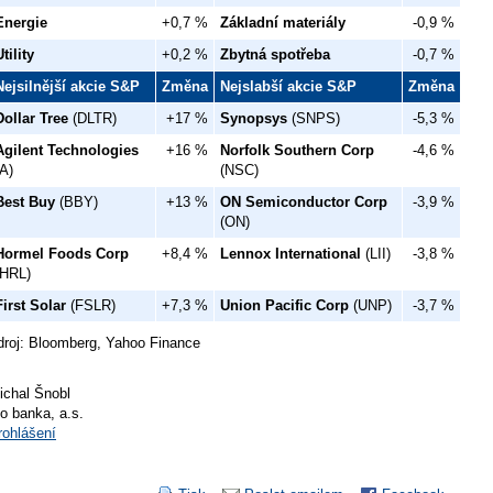
Energie
+0,7 %
Základní materiály
-0,9 %
Utility
+0,2 %
Zbytná spotřeba
-0,7 %
Nejsilnější akcie S&P
Změna
Nejslabší akcie S&P
Změna
Dollar Tree
(DLTR)
+17 %
Synopsys
(SNPS)
-5,3 %
Agilent Technologies
+16 %
Norfolk Southern Corp
-4,6 %
(A)
(NSC)
Best Buy
(BBY)
+13 %
ON Semiconductor Corp
-3,9 %
(ON)
Hormel Foods Corp
+8,4 %
Lennox International
(LII)
-3,8 %
(HRL)
First Solar
(FSLR)
+7,3 %
Union Pacific Corp
(UNP)
-3,7 %
droj: Bloomberg, Yahoo Finance
ichal Šnobl
io banka, a.s.
rohlášení