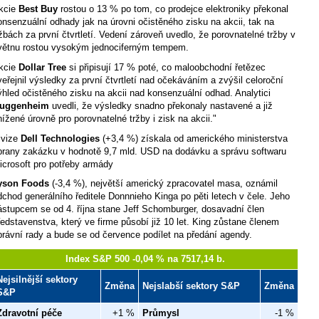
kcie
Best Buy
rostou o 13 % po tom, co prodejce elektroniky překonal
onsenzuální odhady jak na úrovni očistěného zisku na akcii, tak na
ržbách za první čtvrtletí. Vedení zároveň uvedlo, že porovnatelné tržby v
větnu rostou vysokým jednociferným tempem.
kcie
Dollar Tree
si připisují 17 % poté, co maloobchodní řetězec
veřejnil výsledky za první čtvrtletí nad očekáváním a zvýšil celoroční
ýhled očistěného zisku na akcii nad konsenzuální odhad. Analytici
uggenheim
uvedli, že výsledky snadno překonaly nastavené a již
nížené úrovně pro porovnatelné tržby i zisk na akcii."
ivize
Dell Technologies
(+3,4 %) získala od amerického ministerstva
brany zakázku v hodnotě 9,7 mld. USD na dodávku a správu softwaru
icrosoft pro potřeby armády
yson Foods
(-3,4 %), největší americký zpracovatel masa, oznámil
dchod generálního ředitele Donnnieho Kinga po pěti letech v čele. Jeho
ástupcem se od 4. října stane Jeff Schomburger, dosavadní člen
ředstavenstva, který ve firme působí již 10 let. King zůstane členem
právní rady a bude se od července podílet na předání agendy.
Index S&P 500 -0,04 % na 7517,14 b.
Nejsilnější sektory
Změna
Nejslabší sektory S&P
Změna
S&P
Zdravotní péče
+1 %
Průmysl
-1 %