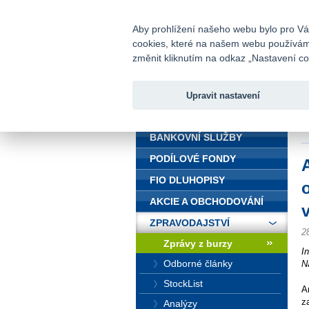
fio@fio.cz
Infomail:
Aby prohlížení našeho webu bylo pro Vás
cookies, které na našem webu používáme.
Fio banka
změnit kliknutím na odkaz „Nastavení coo
Upravit nastavení
ÚVOD
Ú
S
BANKOVNÍ SLUŽBY
PODÍLOVÉ FONDY
FIO DLUHOPISY
AKCIE A OBCHODOVÁNÍ
ZPRAVODAJSTVÍ
2
Zprávy z burzy
I
Odborné články
N
StockList
A
z
Analýzy