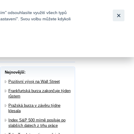
Bezpečnost
Česky
|
English
ím" odsouhlasíte využití všech typů
nastavení". Svou volbu můžete kdykoli
tků a
epatrně oslabují, výsledky zveřejnil
Nejnovější:
Pozitivní vývoj na Wall Street
Frankfurtská burza zakončuje týden
růstem
Pražská burza v závěru týdne
klesala
Index S&P 500 mírně posiluje po
slabších datech z trhu práce