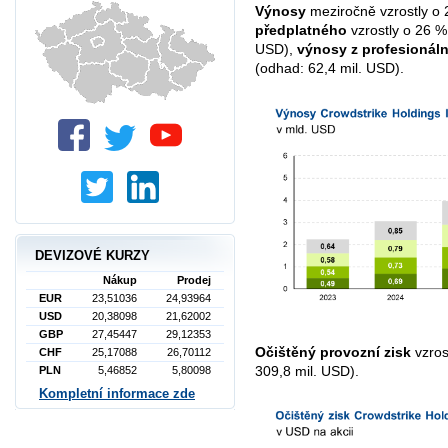
Výnosy
meziročně vzrostly o
předplatného
vzrostly o 26 %
USD),
výnosy z profesionáln
(odhad: 62,4 mil. USD).
DEVIZOVÉ KURZY
Nákup
Prodej
EUR
23,51036
24,93964
USD
20,38098
21,62002
GBP
27,45447
29,12353
Očištěný provozní zisk
vzros
CHF
25,17088
26,70112
309,8 mil. USD).
PLN
5,46852
5,80098
Kompletní informace zde