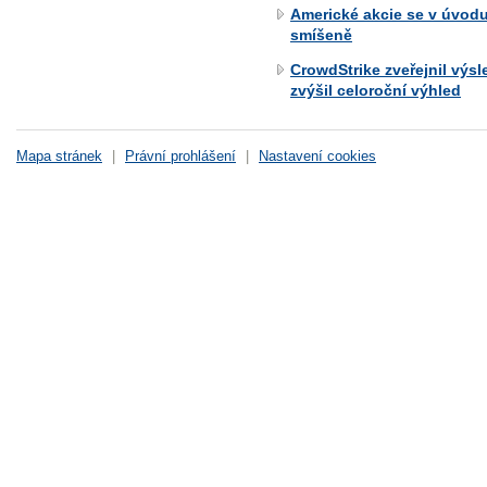
Americké akcie se v úvod
smíšeně
CrowdStrike zveřejnil výs
zvýšil celoroční výhled
Mapa stránek
|
Právní prohlášení
|
Nastavení cookies