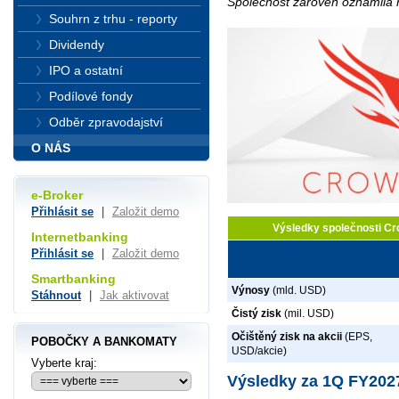
Společnost zároveň oznámila r
Souhrn z trhu - reporty
Dividendy
IPO a ostatní
Podílové fondy
Odběr zpravodajství
O NÁS
e-Broker
Přihlásit se
|
Založit demo
Výsledky společnosti C
Internetbanking
Přihlásit se
|
Založit demo
Smartbanking
Výnosy
(mld. USD)
Stáhnout
|
Jak aktivovat
Čistý zisk
(mil. USD)
Očištěný zisk na akcii
(EPS,
POBOČKY A BANKOMATY
USD/akcie)
Vyberte kraj:
Výsledky za 1Q FY202