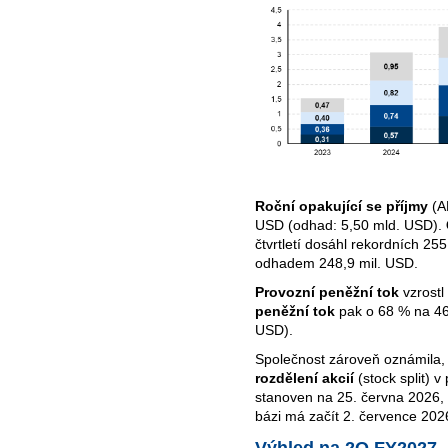
Roční opakující se příjmy
(AR
USD (odhad: 5,50 mld. USD).
čtvrtletí dosáhl rekordních 2
odhadem 248,9 mil. USD.
Provozní peněžní tok
vzrost
peněžní tok
pak o 68 % na 46
USD).
Společnost zároveň oznámila, 
rozdělení akcií
(stock split) 
stanoven na 25. června 2026,
bázi má začít 2. července 202
Výhled na 2Q FY2027