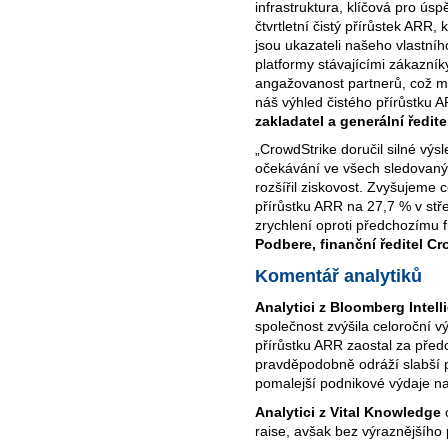
infrastruktura, klíčová pro ús
čtvrtletní čistý přírůstek ARR,
jsou ukazateli našeho vlastníh
platformy stávajícími zákazní
angažovanost partnerů, což m
náš výhled čistého přírůstku 
zakladatel a generální ředit
„CrowdStrike doručil silné výsl
očekávání ve všech sledovanýc
rozšířil ziskovost. Zvyšujeme 
přírůstku ARR na 27,7 % v stř
zrychlení oproti předchozímu f
Podbere, finanční ředitel Cr
Komentář analytiků
Analytici z Bloomberg Intell
společnost zvýšila celoroční vý
přírůstku ARR zaostal za předc
pravděpodobně odráží slabší p
pomalejší podnikové výdaje na 
Analytici z Vital Knowledge
o
raise, avšak bez výraznějšího