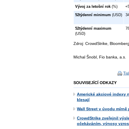
Vývoj za letošní rok
(%)
+
52týdenní minimum
(USD)
3
52týdenní maximum
7
(USD)
Zdroj: CrowdStrike, Bloomber
Michal Šnobl, Fio banka, a.s.
Tis
SOUVISEJÍCÍ ODKAZY
Americké akciové indexy 
klesají
Wall Street v úvodu mírně 
CrowdStrike zveřejnil výs
očekáváním, výnosy vzrost