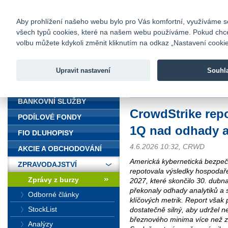
fio@fio.cz
Infomail:
Kontakty
|
Ceník
|
Kariéra
|
Na
Aby prohlížení našeho webu bylo pro Vás komfortní, využíváme sou
všech typů cookies, které na našem webu používáme. Pokud chcete 
Fio banka
volbu můžete kdykoli změnit kliknutím na odkaz „Nastavení cookies
Fio banka j
zprostředko
Upravit nastavení
Souhl
ÚVOD
Úvod
>
Zpravodajství
>
Zprávy z b
BANKOVNÍ SLUŽBY
CrowdStrike repo
PODÍLOVÉ FONDY
1Q nad odhady a
FIO DLUHOPISY
4.6.2026 10:32, CRWD
AKCIE A OBCHODOVÁNÍ
Americká kybernetická bezpeč
ZPRAVODAJSTVÍ
repotovala výsledky hospodaření
Zprávy z burzy
2027, které skončilo 30. dubna
překonaly odhady analytiků a s
Odborné články
klíčových metrik. Report však
StockList
dostatečně silný, aby udržel n
březnového minima více než z
Analýzy