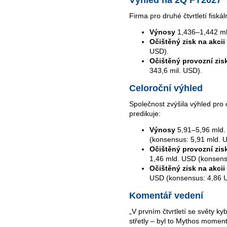
Firma pro druhé čtvrtletí fisk
Výnosy
1,436–1,442 ml
Očištěný zisk na akcii
USD).
Očištěný provozní zis
343,6 mil. USD).
Celoroční výhled
Společnost zvýšila výhled pro c
predikuje:
Výnosy
5,91–5,96 mld.
(konsensus: 5,91 mld. 
Očištěný provozní zis
1,46 mld. USD (konsens
Očištěný zisk na akcii
USD (konsensus: 4,86 
Komentář vedení
„V prvním čtvrtletí se světy ky
střetly – byl to Mythos momen