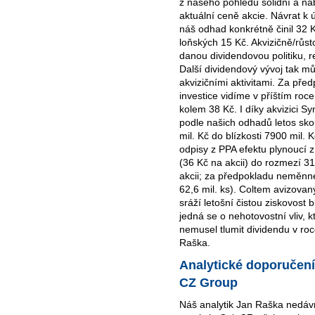
z našeho pohledu solidní a n
aktuální ceně akcie. Návrat k 
náš odhad konkrétně činil 32 K
loňských 15 Kč. Akvizičně/růs
danou dividendovou politiku, r
Další dividendový vývoj tak m
akvizičními aktivitami. Za před
investice vidíme v příštím roce
kolem 38 Kč. I díky akvizici Sy
podle našich odhadů letos sk
mil. Kč do blízkosti 7900 mil. 
odpisy z PPA efektu plynoucí z
(36 Kč na akcii) do rozmezí 31
akcii; za předpokladu neměnné
62,6 mil. ks). Coltem avizovan
sráží letošní čistou ziskovost 
jedná se o nehotovostní vliv,
nemusel tlumit dividendu v roc
Raška.
Analytické doporučení
CZ Group
Náš analytik Jan Raška nedá