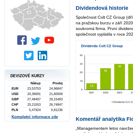
Dividendová historie
Společnost Colt CZ Group (dří
na pražskou burzu v září 2020,
soukromá firma. První divide
společnost vyplatila v roce 202
DEVIZOVÉ KURZY
Nákup
Prodej
EUR
23,53753
24,96847
USD
20,36691
21,60509
GBP
27,48407
29,15493
CHF
25,21553
26,74847
PLN
5,47924
5,81236
Kompletní informace zde
Komentář analytika F
„Managementem letos navržená 