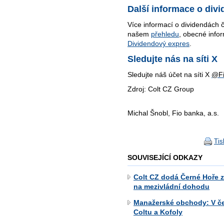
Další informace o div
Více informací o dividendách 
našem
přehledu
, obecné info
Dividendový expres
.
Sledujte nás na síti X
Sledujte náš účet na síti X
@Fi
Zdroj: Colt CZ Group
Michal Šnobl, Fio banka, a.s.
Tis
SOUVISEJÍCÍ ODKAZY
Colt CZ dodá Černé Hoře zb
na mezivládní dohodu
Manažerské obchody: V če
Coltu a Kofoly