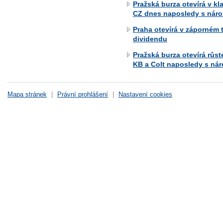
Pražská burza otevírá v k
CZ dnes naposledy s nár
Praha otevírá v záporném t
dividendu
Pražská burza otevírá růs
KB a Colt naposledy s ná
Mapa stránek
|
Právní prohlášení
|
Nastavení cookies