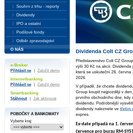
Souhrn z trhu - reporty
Dividendy
IPO a ostatní
Podílové fondy
Odběr zpravodajství
O NÁS
Dividenda Colt CZ Gro
Představenstvo Colt CZ Group 
e-Broker
výši 30 Kč na akcii. Dividend
Přihlásit se
|
Založit demo
která se uskuteční 26. června 
2026.
Internetbanking
Přihlásit se
|
Založit demo
V případě, že chcete dividendu
Group koupit nejpozději v den,
Smartbanking
prvního obchodního dne, kdy 
Stáhnout
|
Jak aktivovat
dividendu. Podrobnější vysvět
dividendy naleznete ve
třetím 
POBOČKY A BANKOMATY
expres.
Vyberte kraj:
Ex-date připadá na 1. červe
července pro burzu RM-SYS