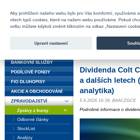
fio@fio.cz
Infomail:
Kontakty
|
Ceník
|
Kariéra
|
Na
Aby prohlížení našeho webu bylo pro Vás komfortní, využíváme sou
všech typů cookies, které na našem webu používáme. Pokud chcete 
Fio banka
volbu můžete kdykoli změnit kliknutím na odkaz „Nastavení cookies
Fio banka j
zprostředko
Upravit nastavení
Souhl
ÚVOD
Úvod
>
Zpravodajství
>
Zprávy z b
BANKOVNÍ SLUŽBY
Dividenda Colt 
PODÍLOVÉ FONDY
a dalších letech
FIO DLUHOPISY
analytika)
AKCIE A OBCHODOVÁNÍ
5.6.2026 16:39, BAACZGCE
ZPRAVODAJSTVÍ
Podrobné informace o dividen
Zprávy z burzy
Odborné články
StockList
Analýzy