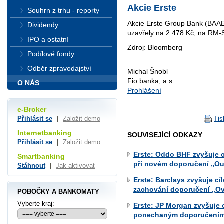
Akcie Erste
Souhrn z trhu - reporty
Akcie Erste Group Bank (BAA
Dividendy
uzavřely na 2 478 Kč, na RM
IPO a ostatní
Zdroj: Bloomberg
Podílové fondy
Odběr zpravodajství
Michal Šnobl
Fio banka, a.s.
O NÁS
Prohlášení
e-Broker
Tis
Přihlásit se
|
Založit demo
Internetbanking
SOUVISEJÍCÍ ODKAZY
Přihlásit se
|
Založit demo
Erste: Oddo BHF zvyšuje c
Smartbanking
při novém doporučení „Ou
Stáhnout
|
Jak aktivovat
Erste: Barclays zvyšuje c
zachování doporučení „O
POBOČKY A BANKOMATY
Vyberte kraj:
Erste: JP Morgan zvyšuje 
ponechaným doporučením