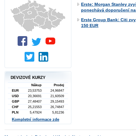
Erste: Morgan Stanley zvy
ponechává doporučení na 
Erste Group Bank: Citi zv
150 EUR
DEVIZOVÉ KURZY
Nákup
Prodej
EUR
23,53753
24,96847
USD
20,36691
21,60509
GBP
27,48407
29,15493
CHF
25,21553
26,74847
PLN
5,47924
5,81236
Kompletní informace zde