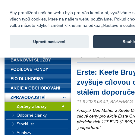
fio@fio.cz
Infomail:
Kontakty
|
Ceník
|
Kariéra
|
Na
Aby prohlížení našeho webu bylo pro Vás komfortní, využíváme sou
všech typů cookies, které na našem webu používáme. Pokud chcete 
Fio banka
volbu můžete kdykoli změnit kliknutím na odkaz „Nastavení cookies
Fio banka j
zprostředko
Upravit nastavení
Souhl
ÚVOD
Úvod
>
Zpravodajství
>
Zprávy z b
doporučení „outperform“
BANKOVNÍ SLUŽBY
PODÍLOVÉ FONDY
Erste: Keefe Br
FIO DLUHOPISY
zvyšuje cílovou 
AKCIE A OBCHODOVÁNÍ
stálém doporuče
ZPRAVODAJSTVÍ
11.6.2026 08:42, BAAERBAG
Zprávy z burzy
Analytik Ben Maher z Keefe Br
Odborné články
cílové ceny pro akcie Erste G
předchozích 117 EUR (2 896,3
StockList
„outperform“.
Analýzy