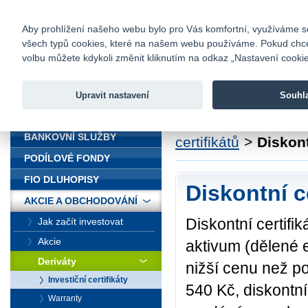
fio@fio.cz
Infomail:
Kontakty
|
Ceník
|
Kariéra
|
Na
Aby prohlížení našeho webu bylo pro Vás komfortní, využíváme sou
všech typů cookies, které na našem webu používáme. Pokud chcete 
Fio banka
volbu můžete kdykoli změnit kliknutím na odkaz „Nastavení cookies
Fio banka j
zprostředko
Upravit nastavení
Souhl
ÚVOD
Úvod
>
Akcie a obc
BANKOVNÍ SLUŽBY
certifikátů
>
Diskont
PODÍLOVÉ FONDY
FIO DLUHOPISY
Diskontní ce
AKCIE A OBCHODOVÁNÍ
Diskontní certifik
Jak začít investovat
Akcie
aktivum (dělené 
Deriváty
nižší cenu než po
Investiční certifikáty
540 Kč, diskontní
Warranty