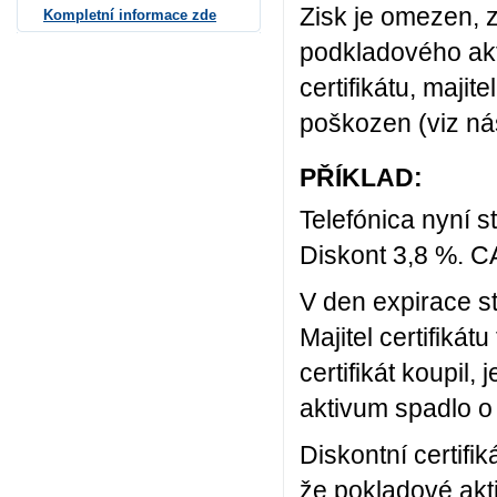
Zisk je omezen, 
Kompletní informace zde
podkladového akt
certifikátu, maji
poškozen (viz nás
PŘÍKLAD:
Telefónica nyní s
Diskont 3,8 %. C
V den expirace st
Majitel certifikát
certifikát koupil,
aktivum spadlo o
Diskontní certifik
že pokladové akt