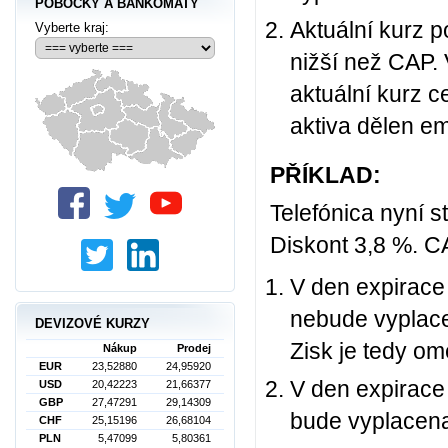
POBOČKY A BANKOMATY
Aktuální kurz 
Vyberte kraj:
nižší než CAP. 
aktuální kurz c
aktiva dělen e
PŘÍKLAD:
Telefónica nyní s
Diskont 3,8 %. C
V den expirace 
nebude vyplace
DEVIZOVÉ KURZY
Zisk je tedy o
Nákup
Prodej
EUR
23,52880
24,95920
V den expirace 
USD
20,42223
21,66377
GBP
27,47291
29,14309
bude vyplacena
CHF
25,15196
26,68104
PLN
5,47099
5,80361