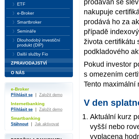
prodáván se slevo
ETF
nakupuje certifik
e-Broker
prodává ho za akt
Smartbroker
případě indexovýc
Semináře
života certifikátu
Dlouhodobý investiční
produkt (DIP)
podkladového akt
Další služby Fio
Pokud investor po
ZPRAVODAJSTVÍ
O NÁS
s omezením certi
Tento maximální
e-Broker
Přihlásit se
|
Založit demo
V den splatn
Internetbanking
Přihlásit se
|
Založit demo
Aktuální kurz 
Smartbanking
Stáhnout
|
Jak aktivovat
vyšší nebo rove
vyplacena hodn