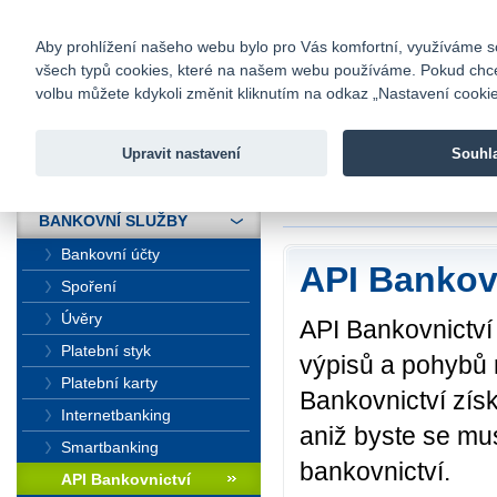
fio@fio.cz
Infomail:
Kontakty
|
Ceník
|
Kariéra
|
Na
Aby prohlížení našeho webu bylo pro Vás komfortní, využíváme sou
všech typů cookies, které na našem webu používáme. Pokud chcete 
Fio banka
volbu můžete kdykoli změnit kliknutím na odkaz „Nastavení cookies
Fio banka j
zprostředko
Upravit nastavení
Souhl
ÚVOD
Úvod
>
Bankovní sl
BANKOVNÍ SLUŽBY
Bankovní účty
API Bankov
Spoření
Úvěry
API Bankovnictv
Platební styk
výpisů a pohybů 
Platební karty
Bankovnictví zís
Internetbanking
aniž byste se mu
Smartbanking
bankovnictví.
API Bankovnictví