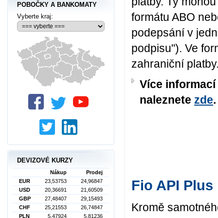
platby. Ty mohou
POBOČKY A BANKOMATY
formátu ABO nebo
Vyberte kraj:
podepsání v jedné
podpisu"). Ve fo
zahraniční platby
Více informací
naleznete
zde
.
DEVIZOVÉ KURZY
Nákup
Prodej
Fio API Plus
EUR
23,53753
24,96847
USD
20,36691
21,60509
GBP
27,48407
29,15493
Kromě samotného 
CHF
25,21553
26,74847
PLN
5,47924
5,81236