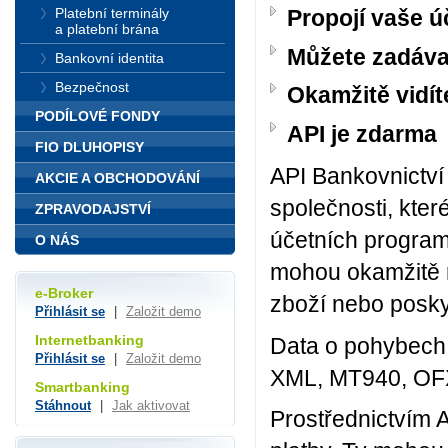
Platební terminály
Propojí vaše ú
a platební brána
Můžete zadáva
Bankovní identita
Bezpečnost
Okamžitě vidít
PODÍLOVÉ FONDY
API je zdarma
FIO DLUHOPISY
API Bankovnictví
AKCIE A OBCHODOVÁNÍ
společnosti, kter
ZPRAVODAJSTVÍ
účetních program
O NÁS
mohou okamžitě 
e-Broker
zboží nebo posk
Přihlásit se
|
Založit demo
Internetbanking
Data o pohybech n
Přihlásit se
|
Založit demo
XML, MT940, OF
Smartbanking
Stáhnout
|
Jak aktivovat
Prostřednictvím 