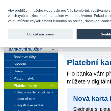
fio@fio.cz
Infomail:
Kontakty
|
Ceník
|
Kariéra
|
Na
Aby prohlížení našeho webu bylo pro Vás komfortní, využíváme sou
všech typů cookies, které na našem webu používáme. Pokud chcete 
Fio banka
volbu můžete kdykoli změnit kliknutím na odkaz „Nastavení cookies
Fio banka j
zprostředko
Upravit nastavení
Souhl
ÚVOD
Úvod
>
Bankovní sl
BANKOVNÍ SLUŽBY
Bankovní účty
Platební ka
Spoření
Úvěry
Fio banka vám při
Platební styk
můžete v digitál
Platební karty
Platby mobilem/hodinkami
Nová karta 
Kreditní karty
Pojištění ke kartám
Sjednejte si plat