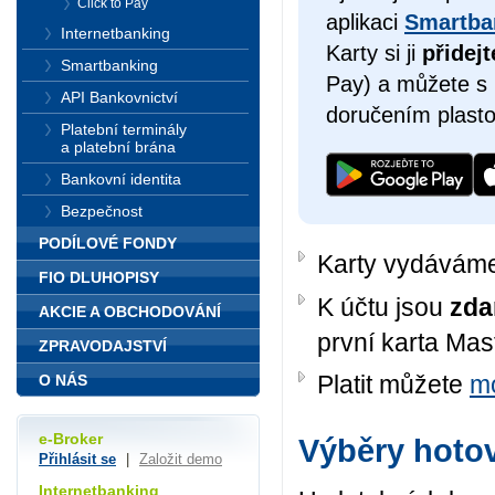
Click to Pay
aplikaci
Smartba
Internetbanking
Karty si ji
přidej
Smartbanking
Pay) a můžete s n
API Bankovnictví
doručením plasto
Platební terminály
a platební brána
Bankovní identita
Bezpečnost
PODÍLOVÉ FONDY
Karty vydávám
FIO DLUHOPISY
K účtu jsou
zda
AKCIE A OBCHODOVÁNÍ
první karta Mas
ZPRAVODAJSTVÍ
Platit můžete
mo
O NÁS
e-Broker
Výběry hotov
Přihlásit se
|
Založit demo
Internetbanking