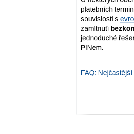
platebních termi
souvislosti s
evr
zamítnutí
bezkon
jednoduché řešení
PINem.
FAQ: Nejčastější