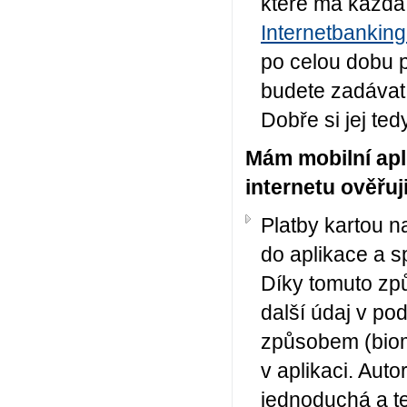
které má každá 
Internetbankin
po celou dobu pl
budete zadávat
Dobře si jej te
Mám mobilní apl
internetu ověřuji
Platby kartou na
do aplikace a s
Díky tomuto zp
další údaj v po
způsobem (biom
v aplikaci. Aut
jednoduchá a t