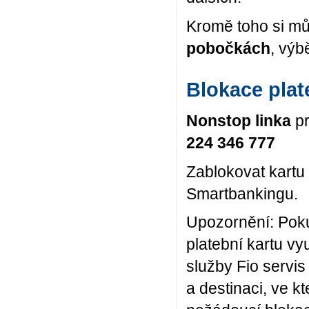
Kromě toho si m
pobočkách
, výb
Blokace plat
Nonstop linka
pr
224 346 777
Zablokovat kartu
Smartbankingu.
Upozornění: Poku
platební kartu vy
služby Fio servis
a destinaci, ve k