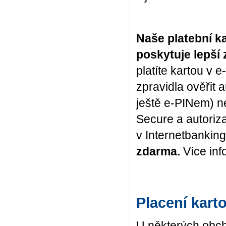
Naše platební ka
poskytuje lepší 
platíte kartou v 
zpravidla ověřit
ještě e-PINem) ne
Secure a autoriz
v Internetbankin
zdarma.
Více inf
Placení kart
U některých obch