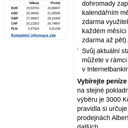
dohromady zapl
Nákup
Prodej
EUR
23,53753
24,96847
kalendářním mě
USD
20,36691
21,60509
GBP
27,48407
29,15493
zdarma využitel
CHF
25,21553
26,74847
PLN
5,47924
5,81236
každém měsíci m
Kompletní informace zde
zdarma až pět).
Svůj aktuální s
můžete v rámci 
v Internetbank
Vybírejte peníz
na stejné pokladn
výběru je 3000 K
pravidla si urču
prodejnách Alber
dalších.