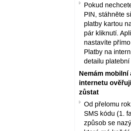
Pokud nechcete
PIN, stáhněte s
platby kartou n
pár kliknutí. Ap
nastavíte přímo
Platby na inter
detailu platební 
Nemám mobilní a
internetu ověřu
zůstat
Od přelomu rok
SMS kódu (1. fa
způsob se naz