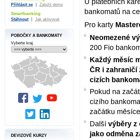
U platebních kar
Přihlásit se
|
Založit demo
bankomatů na ce
Smartbanking
Stáhnout
|
Jak aktivovat
Pro karty
Master
POBOČKY A BANKOMATY
Neomezené výb
Vyberte kraj:
200 Fio banko
Každý měsíc má
ČR i zahraničí
cizích bankom
Pokud na začát
cizího bankoma
začátku měsíce
Další
výběry z
jako odměna za
DEVIZOVÉ KURZY