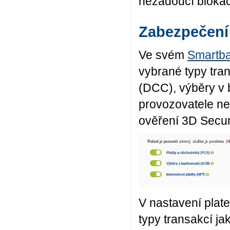
nežádoucí blokaci
Zabezpečení
Ve svém
Smartb
vybrané typy tra
(DCC), výběry v
provozovatele ne
ověření 3D Secur
V nastavení plate
typy transakcí j